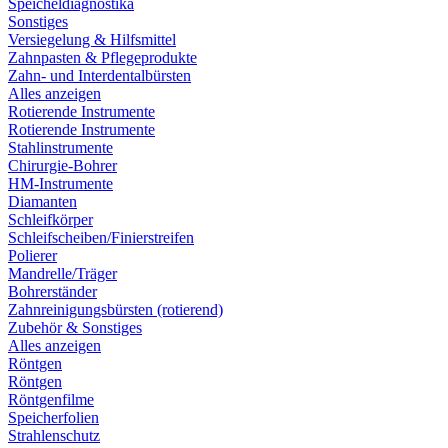
Speicheldiagnostika
Sonstiges
Versiegelung & Hilfsmittel
Zahnpasten & Pflegeprodukte
Zahn- und Interdentalbürsten
Alles anzeigen
Rotierende Instrumente
Rotierende Instrumente
Stahlinstrumente
Chirurgie-Bohrer
HM-Instrumente
Diamanten
Schleifkörper
Schleifscheiben/Finierstreifen
Polierer
Mandrelle/Träger
Bohrerständer
Zahnreinigungsbürsten (rotierend)
Zubehör & Sonstiges
Alles anzeigen
Röntgen
Röntgen
Röntgenfilme
Speicherfolien
Strahlenschutz