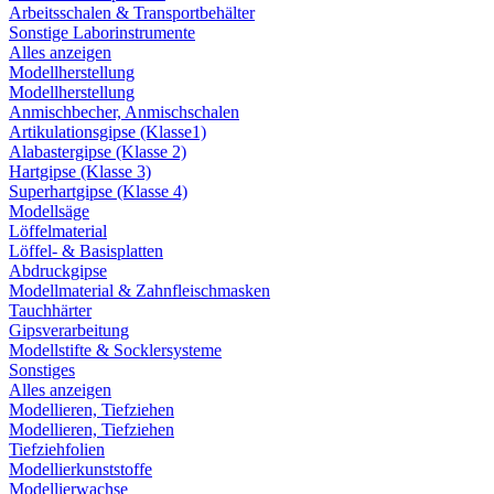
Arbeitsschalen & Transportbehälter
Sonstige Laborinstrumente
Alles anzeigen
Modellherstellung
Modellherstellung
Anmischbecher, Anmischschalen
Artikulationsgipse (Klasse1)
Alabastergipse (Klasse 2)
Hartgipse (Klasse 3)
Superhartgipse (Klasse 4)
Modellsäge
Löffelmaterial
Löffel- & Basisplatten
Abdruckgipse
Modellmaterial & Zahnfleischmasken
Tauchhärter
Gipsverarbeitung
Modellstifte & Socklersysteme
Sonstiges
Alles anzeigen
Modellieren, Tiefziehen
Modellieren, Tiefziehen
Tiefziehfolien
Modellierkunststoffe
Modellierwachse