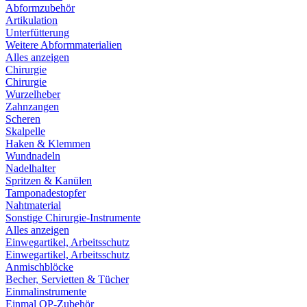
Abformzubehör
Artikulation
Unterfütterung
Weitere Abformmaterialien
Alles anzeigen
Chirurgie
Chirurgie
Wurzelheber
Zahnzangen
Scheren
Skalpelle
Haken & Klemmen
Wundnadeln
Nadelhalter
Spritzen & Kanülen
Tamponadestopfer
Nahtmaterial
Sonstige Chirurgie-Instrumente
Alles anzeigen
Einwegartikel, Arbeitsschutz
Einwegartikel, Arbeitsschutz
Anmischblöcke
Becher, Servietten & Tücher
Einmalinstrumente
Einmal OP-Zubehör