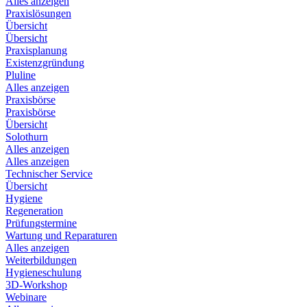
Alles anzeigen
Praxislösungen
Übersicht
Übersicht
Praxisplanung
Existenzgründung
Pluline
Alles anzeigen
Praxisbörse
Praxisbörse
Übersicht
Solothurn
Alles anzeigen
Alles anzeigen
Technischer Service
Übersicht
Hygiene
Regeneration
Prüfungstermine
Wartung und Reparaturen
Alles anzeigen
Weiterbildungen
Hygieneschulung
3D-Workshop
Webinare