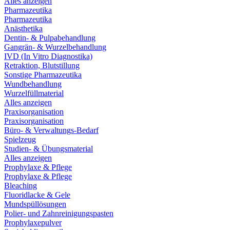
Alles anzeigen
Pharmazeutika
Pharmazeutika
Anästhetika
Dentin- & Pulpabehandlung
Gangrän- & Wurzelbehandlung
IVD (In Vitro Diagnostika)
Retraktion, Blutstillung
Sonstige Pharmazeutika
Wundbehandlung
Wurzelfüllmaterial
Alles anzeigen
Praxisorganisation
Praxisorganisation
Büro- & Verwaltungs-Bedarf
Spielzeug
Studien- & Übungsmaterial
Alles anzeigen
Prophylaxe & Pflege
Prophylaxe & Pflege
Bleaching
Fluoridlacke & Gele
Mundspüllösungen
Polier- und Zahnreinigungspasten
Prophylaxepulver