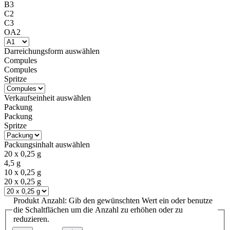
B3
C2
C3
OA2
Darreichungsform
auswählen
Compules
Compules
Spritze
Verkaufseinheit
auswählen
Packung
Packung
Spritze
Packungsinhalt
auswählen
20 x 0,25 g
4,5 g
10 x 0,25 g
20 x 0,25 g
Produkt Anzahl: Gib den gewünschten Wert ein oder benutze
die Schaltflächen um die Anzahl zu erhöhen oder zu
reduzieren.