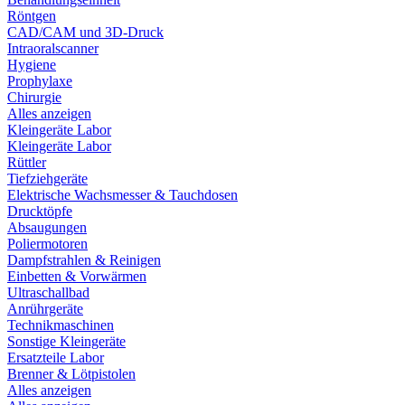
Röntgen
CAD/CAM und 3D-Druck
Intraoralscanner
Hygiene
Prophylaxe
Chirurgie
Alles anzeigen
Kleingeräte Labor
Kleingeräte Labor
Rüttler
Tiefziehgeräte
Elektrische Wachsmesser & Tauchdosen
Drucktöpfe
Absaugungen
Poliermotoren
Dampfstrahlen & Reinigen
Einbetten & Vorwärmen
Ultraschallbad
Anrührgeräte
Technikmaschinen
Sonstige Kleingeräte
Ersatzteile Labor
Brenner & Lötpistolen
Alles anzeigen