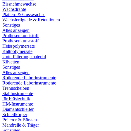
Bissnehmewachse
Wachsdrähte
Platten- & Gusswachse
Wachsfertigteile & Retentionen
Sonstiges
Alles anzeigen
Prothesenkunststoff
Prothesenkunststoff
Heisspolymersate
Kaltpolymersate
Unterfütterungsmaterial
Küvetten
Sonstiges
Alles anzeigen
Rotierende Laborinstrumente
Rotierende Laborinstrumente
Trennscheiben
Stahlinstrumente
für Frästechnik
HM-Instrumente
Diamantschleifer
Schleifkörper
Polierer & Bürsten
Mandrelle & Träger
Sonstiges