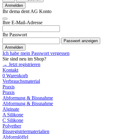
Anmelden
Ihr dema dent AG Konto
Ihre E-Mail-Adresse
Ihr Passwort
Passwort anzeigen
Anmelden
Ich habe mein Passwort vergessen
Sie sind neu im Shop?
→ Jetzt registrieren
Kontakt
0
Warenkorb
Verbrauchsmaterial
Praxis
Praxis
Abformung & Bissnahme
Abformung & Bissnahme
Alginate
A Silikone
C Silikone
Polyether
Bissregistriermaterialien
Abformlöffel