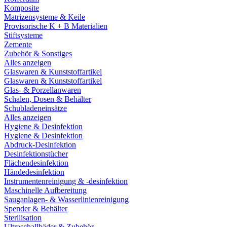
Komposite
Matrizensysteme & Keile
Provisorische K + B Materialien
Stiftsysteme
Zemente
Zubehör & Sonstiges
Alles anzeigen
Glaswaren & Kunststoffartikel
Glaswaren & Kunststoffartikel
Glas- & Porzellanwaren
Schalen, Dosen & Behälter
Schubladeneinsätze
Alles anzeigen
Hygiene & Desinfektion
Hygiene & Desinfektion
Abdruck-Desinfektion
Desinfektionstücher
Flächendesinfektion
Händedesinfektion
Instrumentenreinigung & -desinfektion
Maschinelle Aufbereitung
Sauganlagen- & Wasserlinienreinigung
Spender & Behälter
Sterilisation
Ultraschallbäder & Zubehör