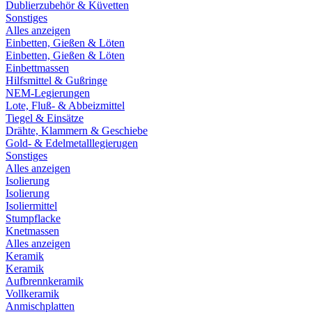
Dublierzubehör & Küvetten
Sonstiges
Alles anzeigen
Einbetten, Gießen & Löten
Einbetten, Gießen & Löten
Einbettmassen
Hilfsmittel & Gußringe
NEM-Legierungen
Lote, Fluß- & Abbeizmittel
Tiegel & Einsätze
Drähte, Klammern & Geschiebe
Gold- & Edelmetalllegierugen
Sonstiges
Alles anzeigen
Isolierung
Isolierung
Isoliermittel
Stumpflacke
Knetmassen
Alles anzeigen
Keramik
Keramik
Aufbrennkeramik
Vollkeramik
Anmischplatten