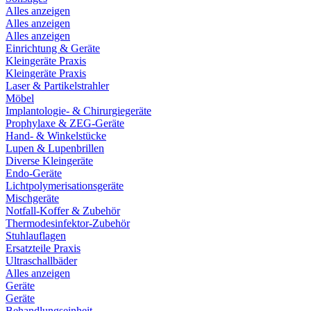
Alles anzeigen
Alles anzeigen
Alles anzeigen
Einrichtung & Geräte
Kleingeräte Praxis
Kleingeräte Praxis
Laser & Partikelstrahler
Möbel
Implantologie- & Chirurgiegeräte
Prophylaxe & ZEG-Geräte
Hand- & Winkelstücke
Lupen & Lupenbrillen
Diverse Kleingeräte
Endo-Geräte
Lichtpolymerisationsgeräte
Mischgeräte
Notfall-Koffer & Zubehör
Thermodesinfektor-Zubehör
Stuhlauflagen
Ersatzteile Praxis
Ultraschallbäder
Alles anzeigen
Geräte
Geräte
Behandlungseinheit