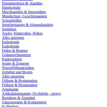
Einmalspritzen & -kanülen
Handschuhe
Mischkanülen & Intraoraltips
Mundschutz, Gesichtsmasken
Schutzbrillen
Speichersauger & Absaugkanülen
Sonstiges
Tupfer, Watterollen, Pellets
Alles anzeigen
Endodontie
Endodontie
Feilen & Reamer
Guttaperchaspitzen
Papierspitzen
Sealer & Zemente
Wurzelfüllmaterialien
Zubehör und Boxen
Alles anzeigen
Füllung & Restauration
Füllung & Restauration
Amalgame
Artikulationspapier, Occlufolie, -sprays
Bondings & Ätzmittel
Glasionomere & Kompomere
Kofferdam