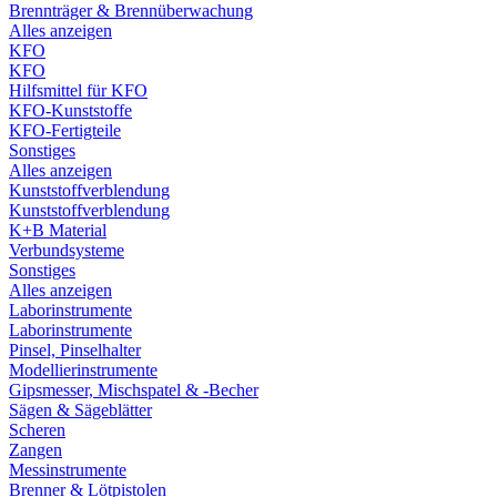
Brennträger & Brennüberwachung
Alles anzeigen
KFO
KFO
Hilfsmittel für KFO
KFO-Kunststoffe
KFO-Fertigteile
Sonstiges
Alles anzeigen
Kunststoffverblendung
Kunststoffverblendung
K+B Material
Verbundsysteme
Sonstiges
Alles anzeigen
Laborinstrumente
Laborinstrumente
Pinsel, Pinselhalter
Modellierinstrumente
Gipsmesser, Mischspatel & -Becher
Sägen & Sägeblätter
Scheren
Zangen
Messinstrumente
Brenner & Lötpistolen