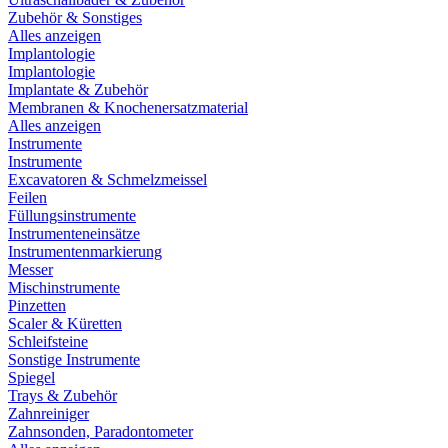
Zubehör & Sonstiges
Alles anzeigen
Implantologie
Implantologie
Implantate & Zubehör
Membranen & Knochenersatzmaterial
Alles anzeigen
Instrumente
Instrumente
Excavatoren & Schmelzmeissel
Feilen
Füllungsinstrumente
Instrumenteneinsätze
Instrumentenmarkierung
Messer
Mischinstrumente
Pinzetten
Scaler & Küretten
Schleifsteine
Sonstige Instrumente
Spiegel
Trays & Zubehör
Zahnreiniger
Zahnsonden, Paradontometer