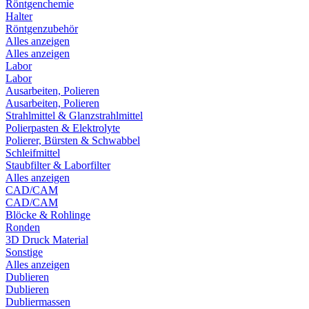
Röntgenchemie
Halter
Röntgenzubehör
Alles anzeigen
Alles anzeigen
Labor
Labor
Ausarbeiten, Polieren
Ausarbeiten, Polieren
Strahlmittel & Glanzstrahlmittel
Polierpasten & Elektrolyte
Polierer, Bürsten & Schwabbel
Schleifmittel
Staubfilter & Laborfilter
Alles anzeigen
CAD/CAM
CAD/CAM
Blöcke & Rohlinge
Ronden
3D Druck Material
Sonstige
Alles anzeigen
Dublieren
Dublieren
Dubliermassen