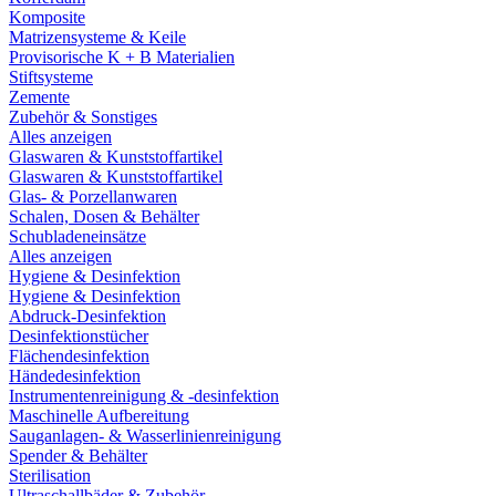
Komposite
Matrizensysteme & Keile
Provisorische K + B Materialien
Stiftsysteme
Zemente
Zubehör & Sonstiges
Alles anzeigen
Glaswaren & Kunststoffartikel
Glaswaren & Kunststoffartikel
Glas- & Porzellanwaren
Schalen, Dosen & Behälter
Schubladeneinsätze
Alles anzeigen
Hygiene & Desinfektion
Hygiene & Desinfektion
Abdruck-Desinfektion
Desinfektionstücher
Flächendesinfektion
Händedesinfektion
Instrumentenreinigung & -desinfektion
Maschinelle Aufbereitung
Sauganlagen- & Wasserlinienreinigung
Spender & Behälter
Sterilisation
Ultraschallbäder & Zubehör