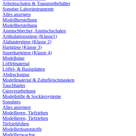
Arbeitsschalen & Transportbehälter
Sonstige Laborinstrumente
Alles anzeigen
Modellherstellung
Modellherstellung
Anmischbecher, Anmischschalen
Artikulationsgipse (Klasse1)
Alabastergipse (Klasse 2)
Hartgipse (Klasse 3)
Superhartgipse (Klasse 4)
Modellsäge
Löffelmaterial
Löffel- & Basisplatten
Abdruckgipse
Modellmaterial & Zahnfleischmasken
Tauchhärter
Gipsverarbeitung
Modellstifte & Socklersysteme
Sonstiges
Alles anzeigen
Modellieren, Tiefziehen
Modellieren, Tiefziehen
Tiefziehfolien
Modellierkunststoffe
Modellierwachse