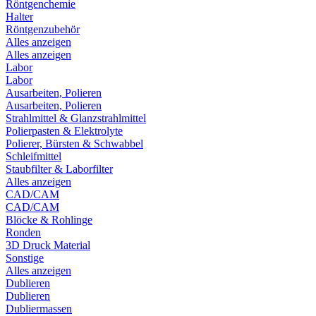
Röntgenchemie
Halter
Röntgenzubehör
Alles anzeigen
Alles anzeigen
Labor
Labor
Ausarbeiten, Polieren
Ausarbeiten, Polieren
Strahlmittel & Glanzstrahlmittel
Polierpasten & Elektrolyte
Polierer, Bürsten & Schwabbel
Schleifmittel
Staubfilter & Laborfilter
Alles anzeigen
CAD/CAM
CAD/CAM
Blöcke & Rohlinge
Ronden
3D Druck Material
Sonstige
Alles anzeigen
Dublieren
Dublieren
Dubliermassen