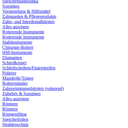
Speicheldiagnostika
Sonstiges
Versiegelung & Hilfsmittel
Zahnpasten & Pflegeprodukte
Zahn- und Interdentalbürsten
Alles anzeigen
Rotierende Instrumente
Rotierende Instrumente
Stahlinstrumente
Chirurgie-Bohrer
HM-Instrumente
Diamanten
Schleifkörper
Schleifscheiben/Finierstreifen
Polierer
Mandrelle/Träger
Bohrerständer
Zahnreinigungsbürsten (rotierend)
Zubehör & Sonstiges
Alles anzeigen
Röntgen
Röntgen
Röntgenfilme
Speicherfolien
Strahlenschutz