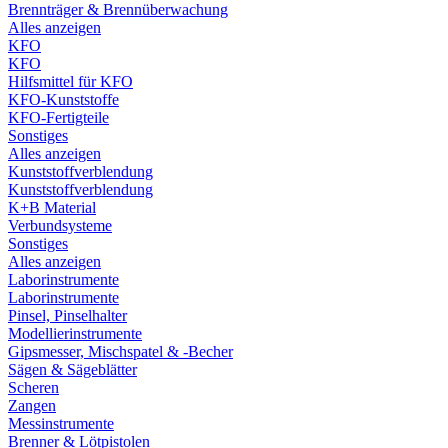
Brennträger & Brennüberwachung
Alles anzeigen
KFO
KFO
Hilfsmittel für KFO
KFO-Kunststoffe
KFO-Fertigteile
Sonstiges
Alles anzeigen
Kunststoffverblendung
Kunststoffverblendung
K+B Material
Verbundsysteme
Sonstiges
Alles anzeigen
Laborinstrumente
Laborinstrumente
Pinsel, Pinselhalter
Modellierinstrumente
Gipsmesser, Mischspatel & -Becher
Sägen & Sägeblätter
Scheren
Zangen
Messinstrumente
Brenner & Lötpistolen