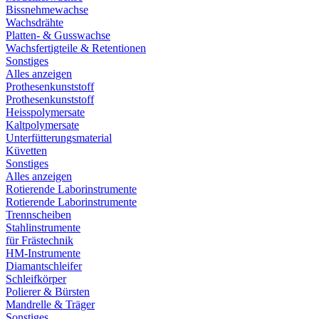
Bissnehmewachse
Wachsdrähte
Platten- & Gusswachse
Wachsfertigteile & Retentionen
Sonstiges
Alles anzeigen
Prothesenkunststoff
Prothesenkunststoff
Heisspolymersate
Kaltpolymersate
Unterfütterungsmaterial
Küvetten
Sonstiges
Alles anzeigen
Rotierende Laborinstrumente
Rotierende Laborinstrumente
Trennscheiben
Stahlinstrumente
für Frästechnik
HM-Instrumente
Diamantschleifer
Schleifkörper
Polierer & Bürsten
Mandrelle & Träger
Sonstiges