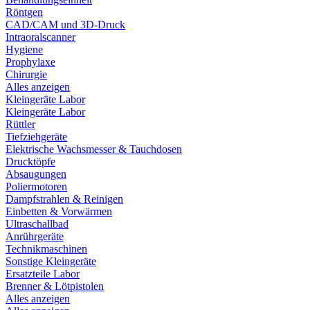
Röntgen
CAD/CAM und 3D-Druck
Intraoralscanner
Hygiene
Prophylaxe
Chirurgie
Alles anzeigen
Kleingeräte Labor
Kleingeräte Labor
Rüttler
Tiefziehgeräte
Elektrische Wachsmesser & Tauchdosen
Drucktöpfe
Absaugungen
Poliermotoren
Dampfstrahlen & Reinigen
Einbetten & Vorwärmen
Ultraschallbad
Anrührgeräte
Technikmaschinen
Sonstige Kleingeräte
Ersatzteile Labor
Brenner & Lötpistolen
Alles anzeigen