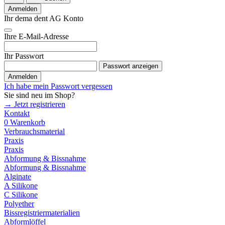
Anmelden
Ihr dema dent AG Konto
Ihre E-Mail-Adresse
Ihr Passwort
Passwort anzeigen
Anmelden
Ich habe mein Passwort vergessen
Sie sind neu im Shop?
→ Jetzt registrieren
Kontakt
0
Warenkorb
Verbrauchsmaterial
Praxis
Praxis
Abformung & Bissnahme
Abformung & Bissnahme
Alginate
A Silikone
C Silikone
Polyether
Bissregistriermaterialien
Abformlöffel