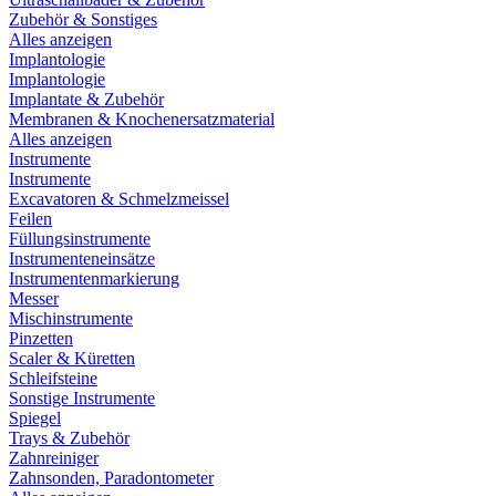
Zubehör & Sonstiges
Alles anzeigen
Implantologie
Implantologie
Implantate & Zubehör
Membranen & Knochenersatzmaterial
Alles anzeigen
Instrumente
Instrumente
Excavatoren & Schmelzmeissel
Feilen
Füllungsinstrumente
Instrumenteneinsätze
Instrumentenmarkierung
Messer
Mischinstrumente
Pinzetten
Scaler & Küretten
Schleifsteine
Sonstige Instrumente
Spiegel
Trays & Zubehör
Zahnreiniger
Zahnsonden, Paradontometer