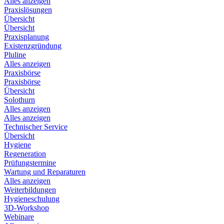
Alles anzeigen
Praxislösungen
Übersicht
Übersicht
Praxisplanung
Existenzgründung
Pluline
Alles anzeigen
Praxisbörse
Praxisbörse
Übersicht
Solothurn
Alles anzeigen
Alles anzeigen
Technischer Service
Übersicht
Hygiene
Regeneration
Prüfungstermine
Wartung und Reparaturen
Alles anzeigen
Weiterbildungen
Hygieneschulung
3D-Workshop
Webinare