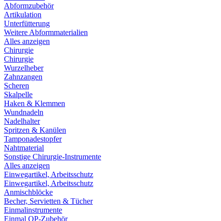
Abformzubehör
Artikulation
Unterfütterung
Weitere Abformmaterialien
Alles anzeigen
Chirurgie
Chirurgie
Wurzelheber
Zahnzangen
Scheren
Skalpelle
Haken & Klemmen
Wundnadeln
Nadelhalter
Spritzen & Kanülen
Tamponadestopfer
Nahtmaterial
Sonstige Chirurgie-Instrumente
Alles anzeigen
Einwegartikel, Arbeitsschutz
Einwegartikel, Arbeitsschutz
Anmischblöcke
Becher, Servietten & Tücher
Einmalinstrumente
Einmal OP-Zubehör