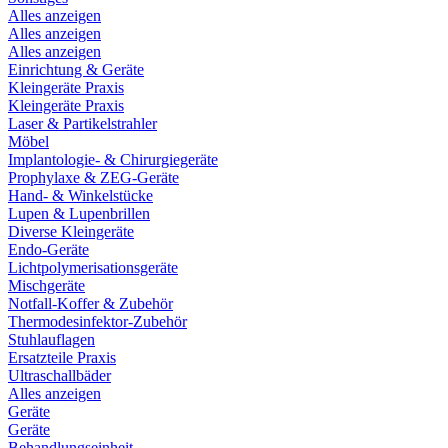
Alles anzeigen
Alles anzeigen
Alles anzeigen
Einrichtung & Geräte
Kleingeräte Praxis
Kleingeräte Praxis
Laser & Partikelstrahler
Möbel
Implantologie- & Chirurgiegeräte
Prophylaxe & ZEG-Geräte
Hand- & Winkelstücke
Lupen & Lupenbrillen
Diverse Kleingeräte
Endo-Geräte
Lichtpolymerisationsgeräte
Mischgeräte
Notfall-Koffer & Zubehör
Thermodesinfektor-Zubehör
Stuhlauflagen
Ersatzteile Praxis
Ultraschallbäder
Alles anzeigen
Geräte
Geräte
Behandlungseinheit