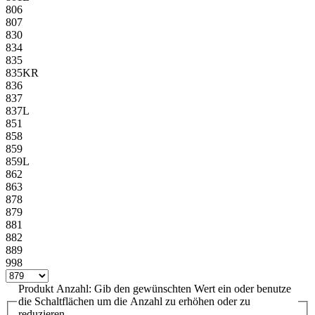
806
807
830
834
835
835KR
836
837
837L
851
858
859
859L
862
863
878
879
881
882
889
998
Produkt Anzahl: Gib den gewünschten Wert ein oder benutze
die Schaltflächen um die Anzahl zu erhöhen oder zu
reduzieren.