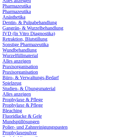
Alles anzeigen
Pharmazeutika
Pharmazeutika
Anästhetika
Dentin- & Pulpabehandlung
Gangrän- & Wurzelbehandlung
IVD (In Vitro Diagnostika)
Retraktion, Blutstillung
Sonstige Pharmazeutika
Wundbehandlung
Wurzelfüllmaterial
Alles anzeigen
Praxisorganisation
Praxisorganisation
Büro- & Verwaltungs-Bedarf
Spielzeug
Studien- & Übungsmaterial
Alles anzeigen
Prophylaxe & Pflege
Prophylaxe & Pflege
Bleaching
Fluoridlacke & Gele
Mundspüllösungen
Polier- und Zahnreinigungspasten
Prophylaxepulver