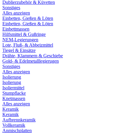
Dublierzubehör & Küvetten
Sonstiges
Alles anzeigen
Einbetten, Gießen & Löten
Einbetten, Gießen & Löten
Einbettmassen
Hilfsmittel & Gußringe
NEM-Legierungen
Lote, Fluß- & Abbeizmittel
Tiegel & Einsätze
Drähte, Klammern & Geschiebe
Gold- & Edelmetalllegierugen
Sonstiges
Alles anzeigen
Isolierung
Isolierung
Isoliermittel
Stumpflacke
Knetmassen
Alles anzeigen
Keramik
Keramik
Aufbrennkeramik
Vollkeramik
Anmischplatten