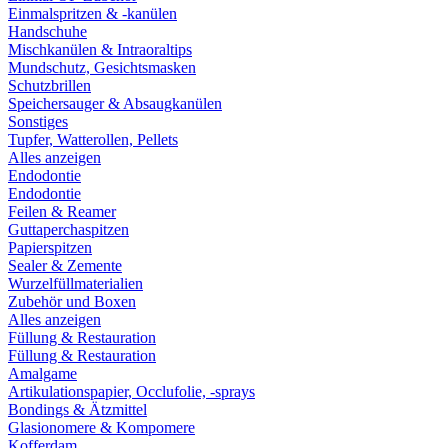
Einmalspritzen & -kanülen
Handschuhe
Mischkanülen & Intraoraltips
Mundschutz, Gesichtsmasken
Schutzbrillen
Speichersauger & Absaugkanülen
Sonstiges
Tupfer, Watterollen, Pellets
Alles anzeigen
Endodontie
Endodontie
Feilen & Reamer
Guttaperchaspitzen
Papierspitzen
Sealer & Zemente
Wurzelfüllmaterialien
Zubehör und Boxen
Alles anzeigen
Füllung & Restauration
Füllung & Restauration
Amalgame
Artikulationspapier, Occlufolie, -sprays
Bondings & Ätzmittel
Glasionomere & Kompomere
Kofferdam