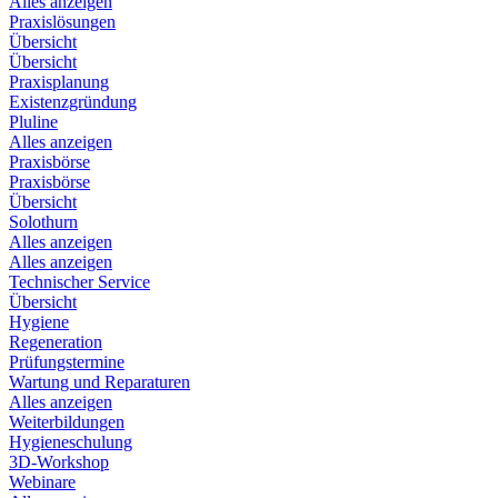
Alles anzeigen
Praxislösungen
Übersicht
Übersicht
Praxisplanung
Existenzgründung
Pluline
Alles anzeigen
Praxisbörse
Praxisbörse
Übersicht
Solothurn
Alles anzeigen
Alles anzeigen
Technischer Service
Übersicht
Hygiene
Regeneration
Prüfungstermine
Wartung und Reparaturen
Alles anzeigen
Weiterbildungen
Hygieneschulung
3D-Workshop
Webinare