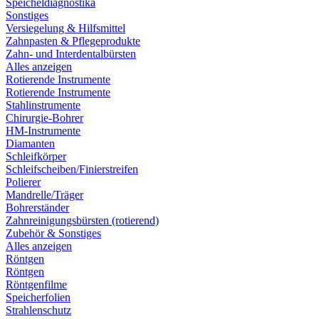
Speicheldiagnostika
Sonstiges
Versiegelung & Hilfsmittel
Zahnpasten & Pflegeprodukte
Zahn- und Interdentalbürsten
Alles anzeigen
Rotierende Instrumente
Rotierende Instrumente
Stahlinstrumente
Chirurgie-Bohrer
HM-Instrumente
Diamanten
Schleifkörper
Schleifscheiben/Finierstreifen
Polierer
Mandrelle/Träger
Bohrerständer
Zahnreinigungsbürsten (rotierend)
Zubehör & Sonstiges
Alles anzeigen
Röntgen
Röntgen
Röntgenfilme
Speicherfolien
Strahlenschutz