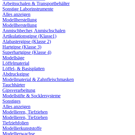
Arbeitsschalen & Transportbehälter
Sonstige Laborinstrumente
Alles anzeigen
Modellherstellung
Modellherstellung
Anmischbecher, Anmischschalen
Artikulationsgipse (Klasse1)
Alabastergipse (Klasse 2)
Hartgipse (Klasse 3)
Superhartgipse (Klasse 4)
Modellsäge
Löffelmaterial
Löffel- & Basisplatten
Abdruckgipse
Modellmaterial & Zahnfleischmasken
Tauchhärter
Gipsverarbeitung
Modellstifte & Socklersysteme
Sonstiges
Alles anzeigen
Modellieren, Tiefziehen
Modellieren, Tiefziehen
Tiefziehfolien
Modellierkunststoffe
Modellierwachse