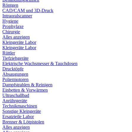
Röntgen
CAD/CAM und 3D-Druck
Intraoralscanner
Hygiene
Prophylaxe
Chirurgie
Alles anzeigen
Kleingeräte Labor
Kleingeräte Labor
Rüttler
Tiefziehgeräte
Elektrische Wachsmesser & Tauchdosen
Drucktöpfe
Absaugungen
Poliermotoren
Dampfstrahlen & Reinigen
Einbetten & Vorwärmen
Ultraschallbad
Anrührgeräte
Technikmaschinen
Sonstige Kleingeräte
Ersatzteile Labor
Brenner & Lötpistolen
Alles anzeigen