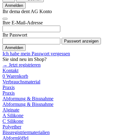
Anmelden
Ihr dema dent AG Konto
Ihre E-Mail-Adresse
Ihr Passwort
Passwort anzeigen
Anmelden
Ich habe mein Passwort vergessen
Sie sind neu im Shop?
→ Jetzt registrieren
Kontakt
0
Warenkorb
Verbrauchsmaterial
Praxis
Praxis
Abformung & Bissnahme
Abformung & Bissnahme
Alginate
A Silikone
C Silikone
Polyether
Bissregistriermaterialien
Abformlöffel