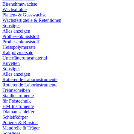
Bissnehmewachse
Wachsdrähte
Platten- & Gusswachse
Wachsfertigteile & Retentionen
Sonstiges
Alles anzeigen
Prothesenkunststoff
Prothesenkunststoff
Heisspolymersate
Kaltpolymersate
Unterfütterungsmaterial
Küvetten
Sonstiges
Alles anzeigen
Rotierende Laborinstrumente
Rotierende Laborinstrumente
Trennscheiben
Stahlinstrumente
für Frästechnik
HM-Instrumente
Diamantschleifer
Schleifkörper
Polierer & Bürsten
Mandrelle & Träger
Sonstiges