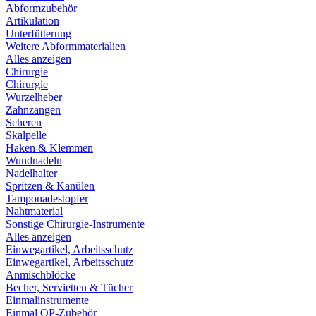
Abformzubehör
Artikulation
Unterfütterung
Weitere Abformmaterialien
Alles anzeigen
Chirurgie
Chirurgie
Wurzelheber
Zahnzangen
Scheren
Skalpelle
Haken & Klemmen
Wundnadeln
Nadelhalter
Spritzen & Kanülen
Tamponadestopfer
Nahtmaterial
Sonstige Chirurgie-Instrumente
Alles anzeigen
Einwegartikel, Arbeitsschutz
Einwegartikel, Arbeitsschutz
Anmischblöcke
Becher, Servietten & Tücher
Einmalinstrumente
Einmal OP-Zubehör