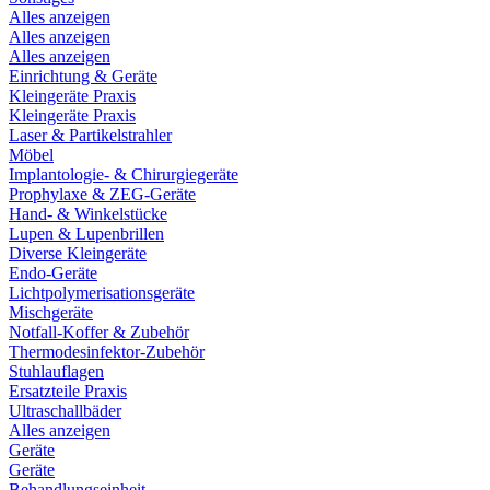
Alles anzeigen
Alles anzeigen
Alles anzeigen
Einrichtung & Geräte
Kleingeräte Praxis
Kleingeräte Praxis
Laser & Partikelstrahler
Möbel
Implantologie- & Chirurgiegeräte
Prophylaxe & ZEG-Geräte
Hand- & Winkelstücke
Lupen & Lupenbrillen
Diverse Kleingeräte
Endo-Geräte
Lichtpolymerisationsgeräte
Mischgeräte
Notfall-Koffer & Zubehör
Thermodesinfektor-Zubehör
Stuhlauflagen
Ersatzteile Praxis
Ultraschallbäder
Alles anzeigen
Geräte
Geräte
Behandlungseinheit