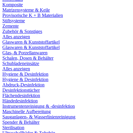
Komposite
Matrizensysteme & Keile
Provisorische K + B Materialien
Stiftsysteme
Zemente
Zubehör & Sonstiges
Alles anzeigen
Glaswaren & Kunststoffartikel
Glaswaren & Kunststoffartikel
Glas- & Porzellanwaren
Schalen, Dosen & Behälter
Schubladeneinsätze
Alles anzeigen
Hygiene & Desinfektion
Hygiene & Desinfektion
Abdruck-Desinfektion
Desinfektionstücher
Flächendesinfektion
Händedesinfektion
Instrumentenreinigung & -desinfektion
Maschinelle Aufbereitung
Sauganlagen- & Wasserlinienreinigung
Spender & Behälter
Sterilisation
Ultraschallbäder & Zubehör