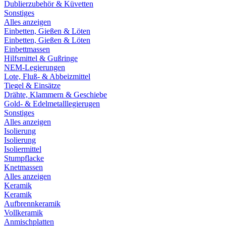
Dublierzubehör & Küvetten
Sonstiges
Alles anzeigen
Einbetten, Gießen & Löten
Einbetten, Gießen & Löten
Einbettmassen
Hilfsmittel & Gußringe
NEM-Legierungen
Lote, Fluß- & Abbeizmittel
Tiegel & Einsätze
Drähte, Klammern & Geschiebe
Gold- & Edelmetalllegierugen
Sonstiges
Alles anzeigen
Isolierung
Isolierung
Isoliermittel
Stumpflacke
Knetmassen
Alles anzeigen
Keramik
Keramik
Aufbrennkeramik
Vollkeramik
Anmischplatten