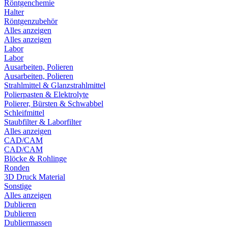
Röntgenchemie
Halter
Röntgenzubehör
Alles anzeigen
Alles anzeigen
Labor
Labor
Ausarbeiten, Polieren
Ausarbeiten, Polieren
Strahlmittel & Glanzstrahlmittel
Polierpasten & Elektrolyte
Polierer, Bürsten & Schwabbel
Schleifmittel
Staubfilter & Laborfilter
Alles anzeigen
CAD/CAM
CAD/CAM
Blöcke & Rohlinge
Ronden
3D Druck Material
Sonstige
Alles anzeigen
Dublieren
Dublieren
Dubliermassen