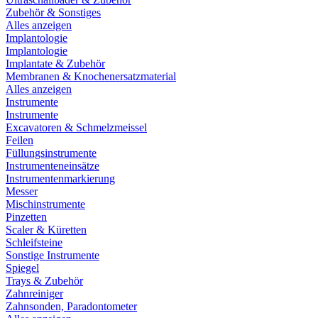
Zubehör & Sonstiges
Alles anzeigen
Implantologie
Implantologie
Implantate & Zubehör
Membranen & Knochenersatzmaterial
Alles anzeigen
Instrumente
Instrumente
Excavatoren & Schmelzmeissel
Feilen
Füllungsinstrumente
Instrumenteneinsätze
Instrumentenmarkierung
Messer
Mischinstrumente
Pinzetten
Scaler & Küretten
Schleifsteine
Sonstige Instrumente
Spiegel
Trays & Zubehör
Zahnreiniger
Zahnsonden, Paradontometer