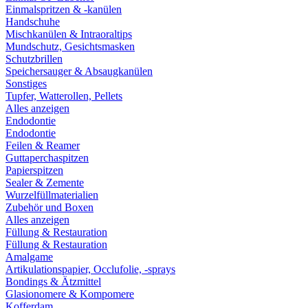
Einmalspritzen & -kanülen
Handschuhe
Mischkanülen & Intraoraltips
Mundschutz, Gesichtsmasken
Schutzbrillen
Speichersauger & Absaugkanülen
Sonstiges
Tupfer, Watterollen, Pellets
Alles anzeigen
Endodontie
Endodontie
Feilen & Reamer
Guttaperchaspitzen
Papierspitzen
Sealer & Zemente
Wurzelfüllmaterialien
Zubehör und Boxen
Alles anzeigen
Füllung & Restauration
Füllung & Restauration
Amalgame
Artikulationspapier, Occlufolie, -sprays
Bondings & Ätzmittel
Glasionomere & Kompomere
Kofferdam