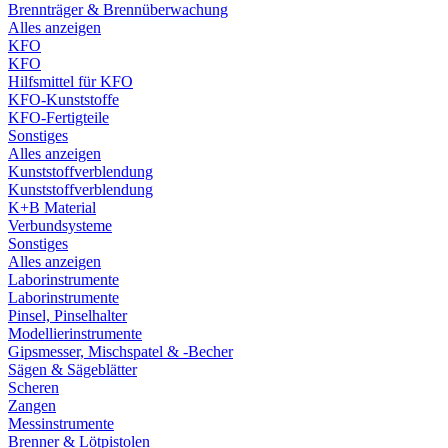
Brennträger & Brennüberwachung
Alles anzeigen
KFO
KFO
Hilfsmittel für KFO
KFO-Kunststoffe
KFO-Fertigteile
Sonstiges
Alles anzeigen
Kunststoffverblendung
Kunststoffverblendung
K+B Material
Verbundsysteme
Sonstiges
Alles anzeigen
Laborinstrumente
Laborinstrumente
Pinsel, Pinselhalter
Modellierinstrumente
Gipsmesser, Mischspatel & -Becher
Sägen & Sägeblätter
Scheren
Zangen
Messinstrumente
Brenner & Lötpistolen