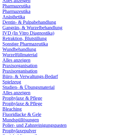
Alles anzeigen
Pharmazeutika
Pharmazeutika
Anästhetika
Dentin- & Pulpabehandlung
Gangrän- & Wurzelbehandlung
IVD (In Vitro Diagnostika)
Retraktion, Blutstillung
Sonstige Pharmazeutika
Wundbehandlung
Wurzelfüllmaterial
Alles anzeigen
Praxisorganisation
Praxisorganisation
Büro- & Verwaltungs-Bedarf
Spielzeug
Studien- & Übungsmaterial
Alles anzeigen
Prophylaxe & Pflege
Prophylaxe & Pflege
Bleaching
Fluoridlacke & Gele
Mundspüllösungen
Polier- und Zahnreinigungspasten
Prophylaxepulver