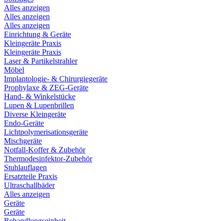
Alles anzeigen
Alles anzeigen
Alles anzeigen
Einrichtung & Geräte
Kleingeräte Praxis
Kleingeräte Praxis
Laser & Partikelstrahler
Möbel
Implantologie- & Chirurgiegeräte
Prophylaxe & ZEG-Geräte
Hand- & Winkelstücke
Lupen & Lupenbrillen
Diverse Kleingeräte
Endo-Geräte
Lichtpolymerisationsgeräte
Mischgeräte
Notfall-Koffer & Zubehör
Thermodesinfektor-Zubehör
Stuhlauflagen
Ersatzteile Praxis
Ultraschallbäder
Alles anzeigen
Geräte
Geräte
Behandlungseinheit