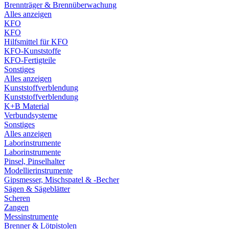
Brennträger & Brennüberwachung
Alles anzeigen
KFO
KFO
Hilfsmittel für KFO
KFO-Kunststoffe
KFO-Fertigteile
Sonstiges
Alles anzeigen
Kunststoffverblendung
Kunststoffverblendung
K+B Material
Verbundsysteme
Sonstiges
Alles anzeigen
Laborinstrumente
Laborinstrumente
Pinsel, Pinselhalter
Modellierinstrumente
Gipsmesser, Mischspatel & -Becher
Sägen & Sägeblätter
Scheren
Zangen
Messinstrumente
Brenner & Lötpistolen