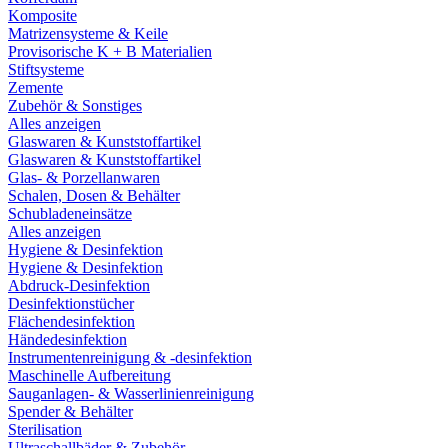
Komposite
Matrizensysteme & Keile
Provisorische K + B Materialien
Stiftsysteme
Zemente
Zubehör & Sonstiges
Alles anzeigen
Glaswaren & Kunststoffartikel
Glaswaren & Kunststoffartikel
Glas- & Porzellanwaren
Schalen, Dosen & Behälter
Schubladeneinsätze
Alles anzeigen
Hygiene & Desinfektion
Hygiene & Desinfektion
Abdruck-Desinfektion
Desinfektionstücher
Flächendesinfektion
Händedesinfektion
Instrumentenreinigung & -desinfektion
Maschinelle Aufbereitung
Sauganlagen- & Wasserlinienreinigung
Spender & Behälter
Sterilisation
Ultraschallbäder & Zubehör