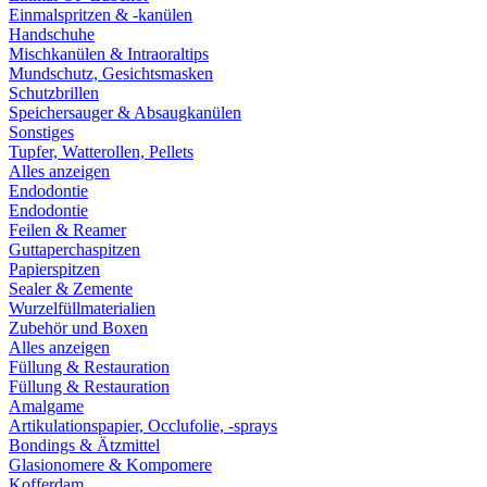
Einmalspritzen & -kanülen
Handschuhe
Mischkanülen & Intraoraltips
Mundschutz, Gesichtsmasken
Schutzbrillen
Speichersauger & Absaugkanülen
Sonstiges
Tupfer, Watterollen, Pellets
Alles anzeigen
Endodontie
Endodontie
Feilen & Reamer
Guttaperchaspitzen
Papierspitzen
Sealer & Zemente
Wurzelfüllmaterialien
Zubehör und Boxen
Alles anzeigen
Füllung & Restauration
Füllung & Restauration
Amalgame
Artikulationspapier, Occlufolie, -sprays
Bondings & Ätzmittel
Glasionomere & Kompomere
Kofferdam