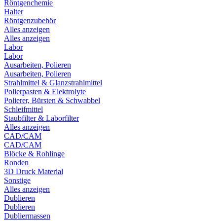
Röntgenchemie
Halter
Röntgenzubehör
Alles anzeigen
Alles anzeigen
Labor
Labor
Ausarbeiten, Polieren
Ausarbeiten, Polieren
Strahlmittel & Glanzstrahlmittel
Polierpasten & Elektrolyte
Polierer, Bürsten & Schwabbel
Schleifmittel
Staubfilter & Laborfilter
Alles anzeigen
CAD/CAM
CAD/CAM
Blöcke & Rohlinge
Ronden
3D Druck Material
Sonstige
Alles anzeigen
Dublieren
Dublieren
Dubliermassen