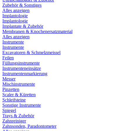
Zubehör & Sonstiges
Alles anzeigen
Implantologie
Implantologie
Implantate & Zubehör
Membranen & Knochenersatzmaterial
Alles anzeigen
Instrumente
Instrumente
Excavatoren & Schmelzmeissel
Feilen
Füllungsinstrumente
Instrumenteneinsätze
Instrumentenmarkierung
Messer
Mischinstrumente
Pinzetten
Scaler & Küretten
Schleifsteine
Sonstige Instrumente
Spiegel
Trays & Zubehör
Zahnreiniger
Zahnsonden, Paradontometer