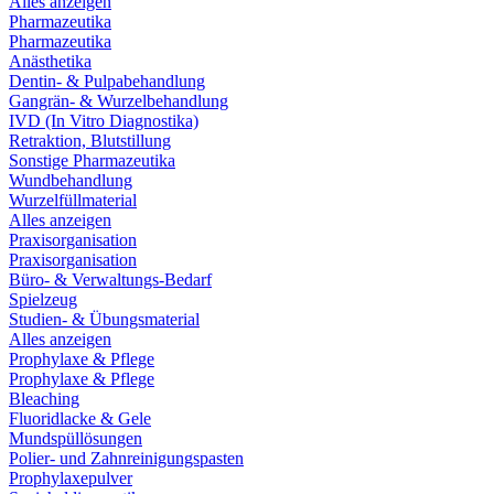
Alles anzeigen
Pharmazeutika
Pharmazeutika
Anästhetika
Dentin- & Pulpabehandlung
Gangrän- & Wurzelbehandlung
IVD (In Vitro Diagnostika)
Retraktion, Blutstillung
Sonstige Pharmazeutika
Wundbehandlung
Wurzelfüllmaterial
Alles anzeigen
Praxisorganisation
Praxisorganisation
Büro- & Verwaltungs-Bedarf
Spielzeug
Studien- & Übungsmaterial
Alles anzeigen
Prophylaxe & Pflege
Prophylaxe & Pflege
Bleaching
Fluoridlacke & Gele
Mundspüllösungen
Polier- und Zahnreinigungspasten
Prophylaxepulver