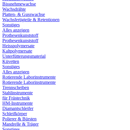
Bissnehmewachse
Wachsdrähte
Platten- & Gusswachse
Wachsfertigteile & Retentionen
Sonstiges
Alles anzeigen
Prothesenkunststoff
Prothesenkunststoff
Heisspolymersate
Kaltpolymersate
Unterfütterungsmaterial
Küvetten
Sonstiges
Alles anzeigen
Rotierende Laborinstrumente
Rotierende Laborinstrumente
Trennscheiben
Stahlinstrumente
für Frästechnik
HM-Instrumente
Diamantschleifer
Schleifkörper
Polierer & Bürsten
Mandrelle & Träger
Sonstiges