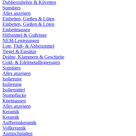
Dublierzubehör & Küvetten
Sonstiges
Alles anzeigen
Einbetten, Gießen & Löten
Einbetten, Gießen & Löten
Einbettmassen
Hilfsmittel & Gußringe
NEM-Legierungen
Lote, Fluß- & Abbeizmittel
Tiegel & Einsätze
Drähte, Klammern & Geschiebe
Gold- & Edelmetalllegierugen
Sonstiges
Alles anzeigen
Isolierung
Isolierung
Isoliermittel
Stumpflacke
Knetmassen
Alles anzeigen
Keramik
Keramik
Aufbrennkeramik
Vollkeramik
Anmischplatten