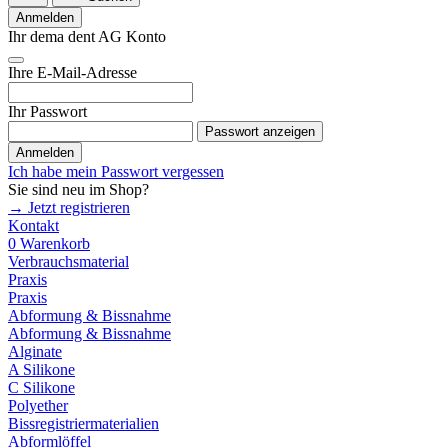
Anmelden
Ihr dema dent AG Konto
Ihre E-Mail-Adresse
Ihr Passwort
Passwort anzeigen
Anmelden
Ich habe mein Passwort vergessen
Sie sind neu im Shop?
→ Jetzt registrieren
Kontakt
0
Warenkorb
Verbrauchsmaterial
Praxis
Praxis
Abformung & Bissnahme
Abformung & Bissnahme
Alginate
A Silikone
C Silikone
Polyether
Bissregistriermaterialien
Abformlöffel