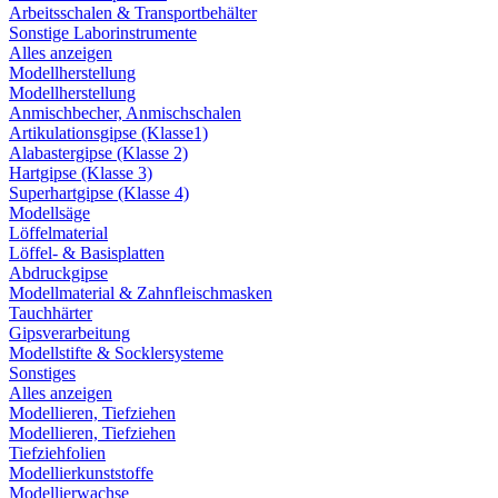
Arbeitsschalen & Transportbehälter
Sonstige Laborinstrumente
Alles anzeigen
Modellherstellung
Modellherstellung
Anmischbecher, Anmischschalen
Artikulationsgipse (Klasse1)
Alabastergipse (Klasse 2)
Hartgipse (Klasse 3)
Superhartgipse (Klasse 4)
Modellsäge
Löffelmaterial
Löffel- & Basisplatten
Abdruckgipse
Modellmaterial & Zahnfleischmasken
Tauchhärter
Gipsverarbeitung
Modellstifte & Socklersysteme
Sonstiges
Alles anzeigen
Modellieren, Tiefziehen
Modellieren, Tiefziehen
Tiefziehfolien
Modellierkunststoffe
Modellierwachse