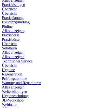
Alles anzeigen
Praxislösungen
Übersicht
Übersicht
Praxisplanung
Existenzgründung
Pluline
Alles anzeigen
Praxisbörse
Praxisbörse
Übersicht
Solothurn
Alles anzeigen
Alles anzeigen
Technischer Service
Übersicht
Hygiene
Regeneration
Prüfungstermine
Wartung und Reparaturen
Alles anzeigen
Weiterbildungen
Hygieneschulung
3D-Workshop
Webinare