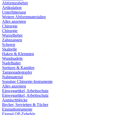
Abformzubehör
Artikulation
Unterfütterung
Weitere Abformmaterialien
Alles anzeigen
Chirurgie
Chirurgie
Wurzelheber
Zahnzangen
Scheren
Skalpelle
Haken & Klemmen
Wundnadeln
Nadelhalter
Spritzen & Kanülen
Tamponadestopfer
Nahtmaterial
Sonstige Chirurgie-Instrumente
Alles anzeigen
Einwegartikel, Arbeitsschutz
Einwegartikel, Arbeitsschutz
Anmischblöcke
Becher, Servietten & Tücher
Einmalinstrumente
Einmal OP-Zubehör