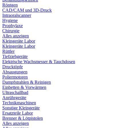
Röntgen
CAD/CAM und 3D-Druck
Intraoralscanner
Hygiene
Prophylaxe
Chirurgie
Alles anzeigen
Kleingeräte Labor
Kleingeräte Labor
Rüttler
Tiefziehgeräte
Elektrische Wachsmesser & Tauchdosen
Drucktöpfe
Absaugungen
Poliermotoren
Dampfstrahlen & Reinigen
Einbetten & Vorwärmen
Ultraschallbad
Anrührgeräte
Technikmaschinen
Sonstige Kleingeräte
Ersatzteile Labor
Brenner & Lötpistolen
Alles anzeigen