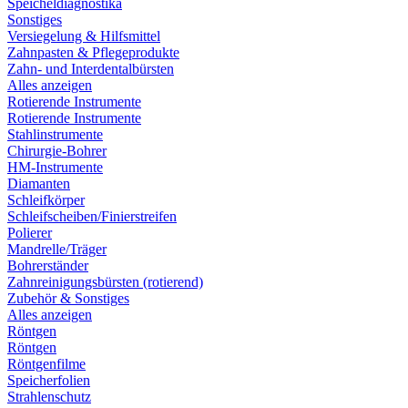
Speicheldiagnostika
Sonstiges
Versiegelung & Hilfsmittel
Zahnpasten & Pflegeprodukte
Zahn- und Interdentalbürsten
Alles anzeigen
Rotierende Instrumente
Rotierende Instrumente
Stahlinstrumente
Chirurgie-Bohrer
HM-Instrumente
Diamanten
Schleifkörper
Schleifscheiben/Finierstreifen
Polierer
Mandrelle/Träger
Bohrerständer
Zahnreinigungsbürsten (rotierend)
Zubehör & Sonstiges
Alles anzeigen
Röntgen
Röntgen
Röntgenfilme
Speicherfolien
Strahlenschutz