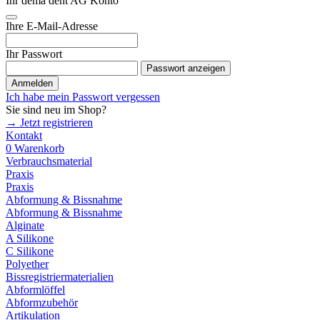
Ihr dema dent AG Konto
Ihre E-Mail-Adresse
Ihr Passwort
Passwort anzeigen
Anmelden
Ich habe mein Passwort vergessen
Sie sind neu im Shop?
→ Jetzt registrieren
Kontakt
0
Warenkorb
Verbrauchsmaterial
Praxis
Praxis
Abformung & Bissnahme
Abformung & Bissnahme
Alginate
A Silikone
C Silikone
Polyether
Bissregistriermaterialien
Abformlöffel
Abformzubehör
Artikulation