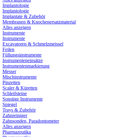
Implantologie
Implantologie
Implantate & Zubehör
Membranen & Knochenersatzmaterial
Alles anzeigen
Instrumente
Instrumente
Excavatoren & Schmelzmeissel
Feilen
Füllungsinstrumente
Instrumenteneinsätze
Instrumentenmarkierung
Messer
Mischinstrumente
Pinzetten
Scaler & Küretten
Schleifsteine
Sonstige Instrumente
Spiegel
Trays & Zubehör
Zahnreiniger
Zahnsonden, Paradontometer
Alles anzeigen
Pharmazeutika