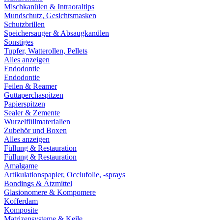
Mischkanülen & Intraoraltips
Mundschutz, Gesichtsmasken
Schutzbrillen
Speichersauger & Absaugkanülen
Sonstiges
Tupfer, Watterollen, Pellets
Alles anzeigen
Endodontie
Endodontie
Feilen & Reamer
Guttaperchaspitzen
Papierspitzen
Sealer & Zemente
Wurzelfüllmaterialien
Zubehör und Boxen
Alles anzeigen
Füllung & Restauration
Füllung & Restauration
Amalgame
Artikulationspapier, Occlufolie, -sprays
Bondings & Ätzmittel
Glasionomere & Kompomere
Kofferdam
Komposite
Matrizensysteme & Keile