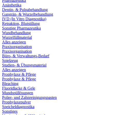
Pharmazeutika
Anästhetika
Dentin- & Pulpabehandlung
Gangrän- & Wurzelbehandlung
IVD (In Vitro Diagnostika)
Retraktion, Blutstillung
Sonstige Pharmazeutika
Wundbehandlung
Wurzelfüllmaterial
Alles anzeigen
Praxisorganisation
Praxisorganisation
Büro- & Verwaltungs-Bedarf
Spielzeug
Studien- & Übungsmaterial
Alles anzeigen
Prophylaxe & Pflege
Prophylaxe & Pflege
Bleaching
Fluoridlacke & Gele
Mundspüllösungen
Polier- und Zahnreinigungspasten
Prophylaxepulver
Speicheldiagnostika
Sonstiges