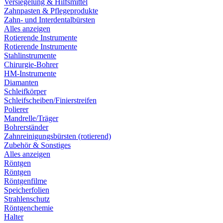
Versiegelung & Hilfsmittel
Zahnpasten & Pflegeprodukte
Zahn- und Interdentalbürsten
Alles anzeigen
Rotierende Instrumente
Rotierende Instrumente
Stahlinstrumente
Chirurgie-Bohrer
HM-Instrumente
Diamanten
Schleifkörper
Schleifscheiben/Finierstreifen
Polierer
Mandrelle/Träger
Bohrerständer
Zahnreinigungsbürsten (rotierend)
Zubehör & Sonstiges
Alles anzeigen
Röntgen
Röntgen
Röntgenfilme
Speicherfolien
Strahlenschutz
Röntgenchemie
Halter