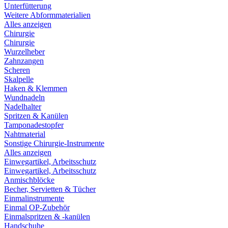
Unterfütterung
Weitere Abformmaterialien
Alles anzeigen
Chirurgie
Chirurgie
Wurzelheber
Zahnzangen
Scheren
Skalpelle
Haken & Klemmen
Wundnadeln
Nadelhalter
Spritzen & Kanülen
Tamponadestopfer
Nahtmaterial
Sonstige Chirurgie-Instrumente
Alles anzeigen
Einwegartikel, Arbeitsschutz
Einwegartikel, Arbeitsschutz
Anmischblöcke
Becher, Servietten & Tücher
Einmalinstrumente
Einmal OP-Zubehör
Einmalspritzen & -kanülen
Handschuhe