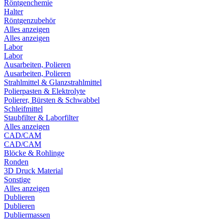
Röntgenchemie
Halter
Röntgenzubehör
Alles anzeigen
Alles anzeigen
Labor
Labor
Ausarbeiten, Polieren
Ausarbeiten, Polieren
Strahlmittel & Glanzstrahlmittel
Polierpasten & Elektrolyte
Polierer, Bürsten & Schwabbel
Schleifmittel
Staubfilter & Laborfilter
Alles anzeigen
CAD/CAM
CAD/CAM
Blöcke & Rohlinge
Ronden
3D Druck Material
Sonstige
Alles anzeigen
Dublieren
Dublieren
Dubliermassen