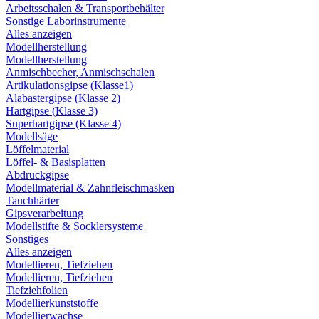
Arbeitsschalen & Transportbehälter
Sonstige Laborinstrumente
Alles anzeigen
Modellherstellung
Modellherstellung
Anmischbecher, Anmischschalen
Artikulationsgipse (Klasse1)
Alabastergipse (Klasse 2)
Hartgipse (Klasse 3)
Superhartgipse (Klasse 4)
Modellsäge
Löffelmaterial
Löffel- & Basisplatten
Abdruckgipse
Modellmaterial & Zahnfleischmasken
Tauchhärter
Gipsverarbeitung
Modellstifte & Socklersysteme
Sonstiges
Alles anzeigen
Modellieren, Tiefziehen
Modellieren, Tiefziehen
Tiefziehfolien
Modellierkunststoffe
Modellierwachse