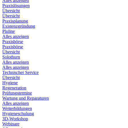
Alles anzeigen
Praxislösungen
Übersicht
Übersicht
Praxisplanung
Existenzgründung
Pluline
Alles anzeigen
Praxisbörse
Praxisbörse
Übersicht
Solothurn
Alles anzeigen
Alles anzeigen
Technischer Service
Übersicht
Hygiene
Regeneration
Prüfungstermine
Wartung und Reparaturen
Alles anzeigen
Weiterbildungen
Hygieneschulung
3D-Workshop
Webinare