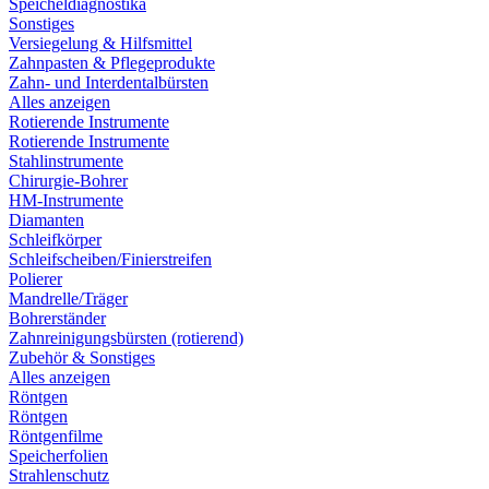
Speicheldiagnostika
Sonstiges
Versiegelung & Hilfsmittel
Zahnpasten & Pflegeprodukte
Zahn- und Interdentalbürsten
Alles anzeigen
Rotierende Instrumente
Rotierende Instrumente
Stahlinstrumente
Chirurgie-Bohrer
HM-Instrumente
Diamanten
Schleifkörper
Schleifscheiben/Finierstreifen
Polierer
Mandrelle/Träger
Bohrerständer
Zahnreinigungsbürsten (rotierend)
Zubehör & Sonstiges
Alles anzeigen
Röntgen
Röntgen
Röntgenfilme
Speicherfolien
Strahlenschutz