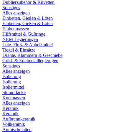
Dublierzubehör & Küvetten
Sonstiges
Alles anzeigen
Einbetten, Gießen & Löten
Einbetten, Gießen & Löten
Einbettmassen
Hilfsmittel & Gußringe
NEM-Legierungen
Lote, Fluß- & Abbeizmittel
Tiegel & Einsätze
Drähte, Klammern & Geschiebe
Gold- & Edelmetalllegierugen
Sonstiges
Alles anzeigen
Isolierung
Isolierung
Isoliermittel
Stumpflacke
Knetmassen
Alles anzeigen
Keramik
Keramik
Aufbrennkeramik
Vollkeramik
Anmischplatten