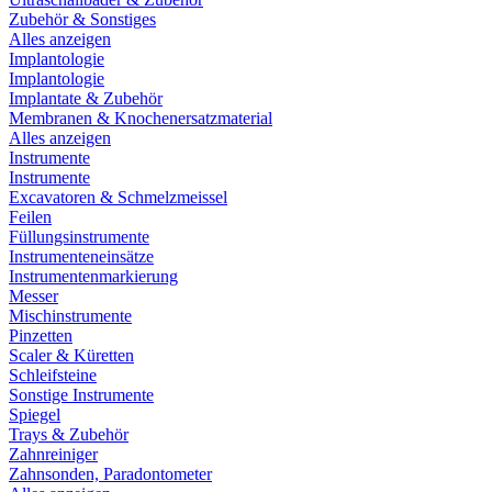
Zubehör & Sonstiges
Alles anzeigen
Implantologie
Implantologie
Implantate & Zubehör
Membranen & Knochenersatzmaterial
Alles anzeigen
Instrumente
Instrumente
Excavatoren & Schmelzmeissel
Feilen
Füllungsinstrumente
Instrumenteneinsätze
Instrumentenmarkierung
Messer
Mischinstrumente
Pinzetten
Scaler & Küretten
Schleifsteine
Sonstige Instrumente
Spiegel
Trays & Zubehör
Zahnreiniger
Zahnsonden, Paradontometer