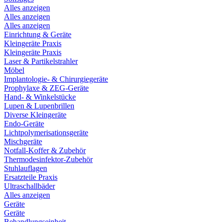
Alles anzeigen
Alles anzeigen
Alles anzeigen
Einrichtung & Geräte
Kleingeräte Praxis
Kleingeräte Praxis
Laser & Partikelstrahler
Möbel
Implantologie- & Chirurgiegeräte
Prophylaxe & ZEG-Geräte
Hand- & Winkelstücke
Lupen & Lupenbrillen
Diverse Kleingeräte
Endo-Geräte
Lichtpolymerisationsgeräte
Mischgeräte
Notfall-Koffer & Zubehör
Thermodesinfektor-Zubehör
Stuhlauflagen
Ersatzteile Praxis
Ultraschallbäder
Alles anzeigen
Geräte
Geräte
Behandlungseinheit