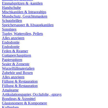
Einmalspritzen & -kanülen
Handschuhe
Mischkanülen & Intraoraltips
Mundschutz, Gesichtsmasken
Schutzbrillen
Speichersauger & Absaugkanülen
Sonstiges
Tupfer, Watterollen, Pellets
Alles anzeigen
Endodontie
Endodontie
Feilen & Reamer
Guttaperchaspitzen
Papierspitzen
Sealer & Zemente
Wurzelfüllmaterialien
Zubehör und Boxen
Alles anzeigen
Füllung & Restauration
Füllung & Restauration
Amalgame
Artikulationspapier, Occlufolie, -sprays
Bondings & Ätzmittel
Glasionomere & Kompomere
Kofferdam