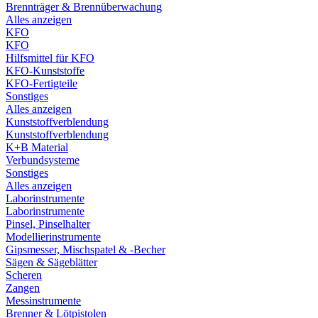
Brennträger & Brennüberwachung
Alles anzeigen
KFO
KFO
Hilfsmittel für KFO
KFO-Kunststoffe
KFO-Fertigteile
Sonstiges
Alles anzeigen
Kunststoffverblendung
Kunststoffverblendung
K+B Material
Verbundsysteme
Sonstiges
Alles anzeigen
Laborinstrumente
Laborinstrumente
Pinsel, Pinselhalter
Modellierinstrumente
Gipsmesser, Mischspatel & -Becher
Sägen & Sägeblätter
Scheren
Zangen
Messinstrumente
Brenner & Lötpistolen