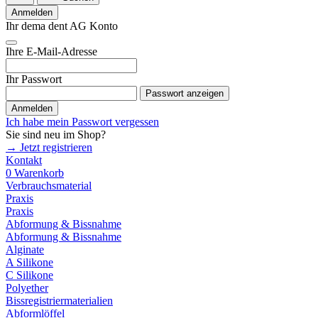
Anmelden
Ihr dema dent AG Konto
Ihre E-Mail-Adresse
Ihr Passwort
Passwort anzeigen
Anmelden
Ich habe mein Passwort vergessen
Sie sind neu im Shop?
→ Jetzt registrieren
Kontakt
0
Warenkorb
Verbrauchsmaterial
Praxis
Praxis
Abformung & Bissnahme
Abformung & Bissnahme
Alginate
A Silikone
C Silikone
Polyether
Bissregistriermaterialien
Abformlöffel