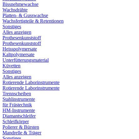
Bissnehmewachse
Wachsdrähte
Platten- & Gusswachse
Wachsfertigteile & Retentionen
Sonstiges
Alles anzeigen
Prothesenkunststoff
Prothesenkunststoff
Heisspolymersate
Kaltpolymersate
Unterfütterungsmaterial
Küvetten
Sonstiges
Alles anzeigen
Rotierende Laborinstrumente
Rotierende Laborinstrumente
Trennscheiben
Stahlinstrumente
für Frästechnik
HM-Instrumente
Diamantschleifer
Schleifkörper
Polierer & Bürsten
Mandrelle & Träger
Sonstiges