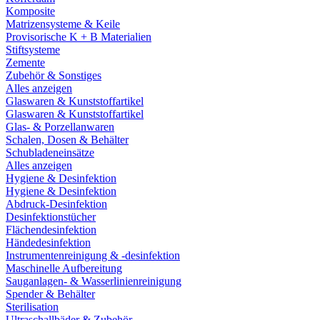
Komposite
Matrizensysteme & Keile
Provisorische K + B Materialien
Stiftsysteme
Zemente
Zubehör & Sonstiges
Alles anzeigen
Glaswaren & Kunststoffartikel
Glaswaren & Kunststoffartikel
Glas- & Porzellanwaren
Schalen, Dosen & Behälter
Schubladeneinsätze
Alles anzeigen
Hygiene & Desinfektion
Hygiene & Desinfektion
Abdruck-Desinfektion
Desinfektionstücher
Flächendesinfektion
Händedesinfektion
Instrumentenreinigung & -desinfektion
Maschinelle Aufbereitung
Sauganlagen- & Wasserlinienreinigung
Spender & Behälter
Sterilisation
Ultraschallbäder & Zubehör