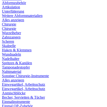
Abformzubehör
Artikulation
Unterfütterung
Weitere Abformmaterialien
Alles anzeigen
Chirurgie
Chirurgie
Wurzelheber
Zahnzangen
Scheren
Skalpelle
Haken & Klemmen
Wundnadeln
Nadelhalter
Spritzen & Kanülen
Tamponadestopfer
Nahtmaterial
Sonstige Chirurgie-Instrumente
Alles anzeigen
Einwegartikel, Arbeitsschutz
Einwegartikel, Arbeitsschutz
Anmischblöcke
Becher, Servietten & Tücher
Einmalinstrumente
Einmal OP-Zubehör