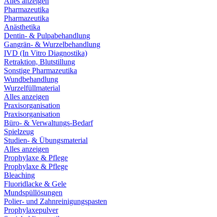
Alles anzeigen
Pharmazeutika
Pharmazeutika
Anästhetika
Dentin- & Pulpabehandlung
Gangrän- & Wurzelbehandlung
IVD (In Vitro Diagnostika)
Retraktion, Blutstillung
Sonstige Pharmazeutika
Wundbehandlung
Wurzelfüllmaterial
Alles anzeigen
Praxisorganisation
Praxisorganisation
Büro- & Verwaltungs-Bedarf
Spielzeug
Studien- & Übungsmaterial
Alles anzeigen
Prophylaxe & Pflege
Prophylaxe & Pflege
Bleaching
Fluoridlacke & Gele
Mundspüllösungen
Polier- und Zahnreinigungspasten
Prophylaxepulver