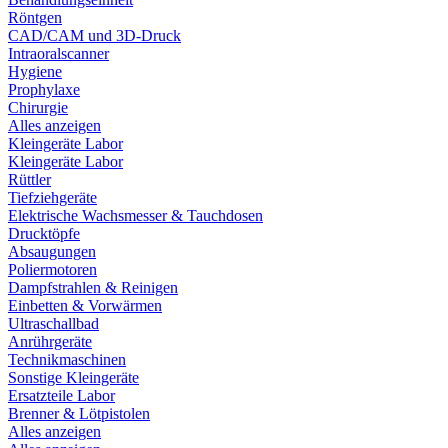
Röntgen
CAD/CAM und 3D-Druck
Intraoralscanner
Hygiene
Prophylaxe
Chirurgie
Alles anzeigen
Kleingeräte Labor
Kleingeräte Labor
Rüttler
Tiefziehgeräte
Elektrische Wachsmesser & Tauchdosen
Drucktöpfe
Absaugungen
Poliermotoren
Dampfstrahlen & Reinigen
Einbetten & Vorwärmen
Ultraschallbad
Anrührgeräte
Technikmaschinen
Sonstige Kleingeräte
Ersatzteile Labor
Brenner & Lötpistolen
Alles anzeigen