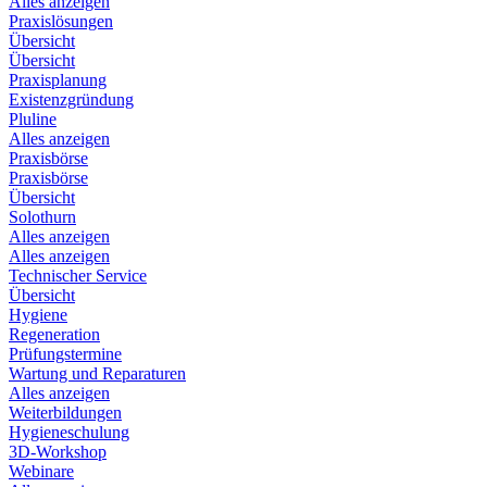
Alles anzeigen
Praxislösungen
Übersicht
Übersicht
Praxisplanung
Existenzgründung
Pluline
Alles anzeigen
Praxisbörse
Praxisbörse
Übersicht
Solothurn
Alles anzeigen
Alles anzeigen
Technischer Service
Übersicht
Hygiene
Regeneration
Prüfungstermine
Wartung und Reparaturen
Alles anzeigen
Weiterbildungen
Hygieneschulung
3D-Workshop
Webinare