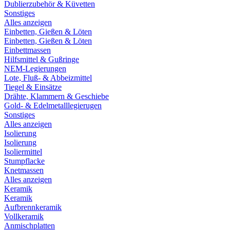
Dublierzubehör & Küvetten
Sonstiges
Alles anzeigen
Einbetten, Gießen & Löten
Einbetten, Gießen & Löten
Einbettmassen
Hilfsmittel & Gußringe
NEM-Legierungen
Lote, Fluß- & Abbeizmittel
Tiegel & Einsätze
Drähte, Klammern & Geschiebe
Gold- & Edelmetalllegierugen
Sonstiges
Alles anzeigen
Isolierung
Isolierung
Isoliermittel
Stumpflacke
Knetmassen
Alles anzeigen
Keramik
Keramik
Aufbrennkeramik
Vollkeramik
Anmischplatten