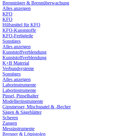
Brennträger & Brennüberwachung
Alles anzeigen
KFO
KFO
Hilfsmittel für KFO
KFO-Kunststoffe
KFO-Fertigteile
Sonstiges
Alles anzeigen
Kunststoffverblendung
Kunststoffverblendung
K+B Material
Verbundsysteme
Sonstiges
Alles anzeigen
Laborinstrumente
Laborinstrumente
Pinsel, Pinselhalter
Modellierinstrumente
Gipsmesser, Mischspatel & -Becher
Sägen & Sägeblätter
Scheren
Zangen
Messinstrumente
Brenner & Lötpistolen