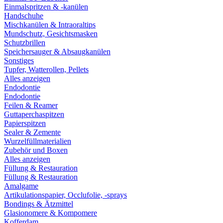
Einmalspritzen & -kanülen
Handschuhe
Mischkanülen & Intraoraltips
Mundschutz, Gesichtsmasken
Schutzbrillen
Speichersauger & Absaugkanülen
Sonstiges
Tupfer, Watterollen, Pellets
Alles anzeigen
Endodontie
Endodontie
Feilen & Reamer
Guttaperchaspitzen
Papierspitzen
Sealer & Zemente
Wurzelfüllmaterialien
Zubehör und Boxen
Alles anzeigen
Füllung & Restauration
Füllung & Restauration
Amalgame
Artikulationspapier, Occlufolie, -sprays
Bondings & Ätzmittel
Glasionomere & Kompomere
Kofferdam