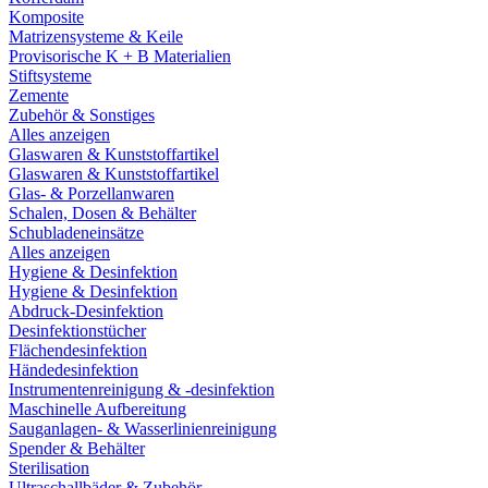
Komposite
Matrizensysteme & Keile
Provisorische K + B Materialien
Stiftsysteme
Zemente
Zubehör & Sonstiges
Alles anzeigen
Glaswaren & Kunststoffartikel
Glaswaren & Kunststoffartikel
Glas- & Porzellanwaren
Schalen, Dosen & Behälter
Schubladeneinsätze
Alles anzeigen
Hygiene & Desinfektion
Hygiene & Desinfektion
Abdruck-Desinfektion
Desinfektionstücher
Flächendesinfektion
Händedesinfektion
Instrumentenreinigung & -desinfektion
Maschinelle Aufbereitung
Sauganlagen- & Wasserlinienreinigung
Spender & Behälter
Sterilisation
Ultraschallbäder & Zubehör