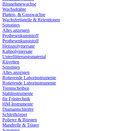
Bissnehmewachse
Wachsdrähte
Platten- & Gusswachse
Wachsfertigteile & Retentionen
Sonstiges
Alles anzeigen
Prothesenkunststoff
Prothesenkunststoff
Heisspolymersate
Kaltpolymersate
Unterfütterungsmaterial
Küvetten
Sonstiges
Alles anzeigen
Rotierende Laborinstrumente
Rotierende Laborinstrumente
Trennscheiben
Stahlinstrumente
für Frästechnik
HM-Instrumente
Diamantschleifer
Schleifkörper
Polierer & Bürsten
Mandrelle & Träger
Sonstiges