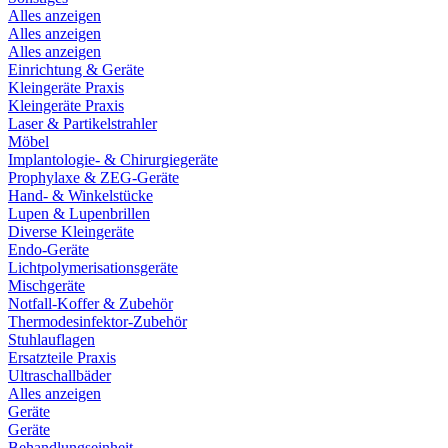
Alles anzeigen
Alles anzeigen
Alles anzeigen
Einrichtung & Geräte
Kleingeräte Praxis
Kleingeräte Praxis
Laser & Partikelstrahler
Möbel
Implantologie- & Chirurgiegeräte
Prophylaxe & ZEG-Geräte
Hand- & Winkelstücke
Lupen & Lupenbrillen
Diverse Kleingeräte
Endo-Geräte
Lichtpolymerisationsgeräte
Mischgeräte
Notfall-Koffer & Zubehör
Thermodesinfektor-Zubehör
Stuhlauflagen
Ersatzteile Praxis
Ultraschallbäder
Alles anzeigen
Geräte
Geräte
Behandlungseinheit