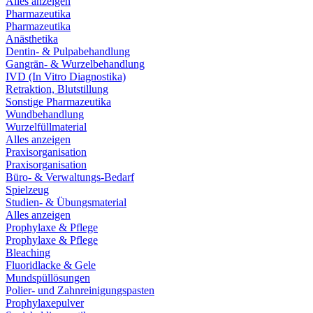
Alles anzeigen
Pharmazeutika
Pharmazeutika
Anästhetika
Dentin- & Pulpabehandlung
Gangrän- & Wurzelbehandlung
IVD (In Vitro Diagnostika)
Retraktion, Blutstillung
Sonstige Pharmazeutika
Wundbehandlung
Wurzelfüllmaterial
Alles anzeigen
Praxisorganisation
Praxisorganisation
Büro- & Verwaltungs-Bedarf
Spielzeug
Studien- & Übungsmaterial
Alles anzeigen
Prophylaxe & Pflege
Prophylaxe & Pflege
Bleaching
Fluoridlacke & Gele
Mundspüllösungen
Polier- und Zahnreinigungspasten
Prophylaxepulver