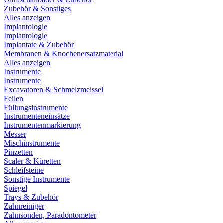
Zubehör & Sonstiges
Alles anzeigen
Implantologie
Implantologie
Implantate & Zubehör
Membranen & Knochenersatzmaterial
Alles anzeigen
Instrumente
Instrumente
Excavatoren & Schmelzmeissel
Feilen
Füllungsinstrumente
Instrumenteneinsätze
Instrumentenmarkierung
Messer
Mischinstrumente
Pinzetten
Scaler & Küretten
Schleifsteine
Sonstige Instrumente
Spiegel
Trays & Zubehör
Zahnreiniger
Zahnsonden, Paradontometer