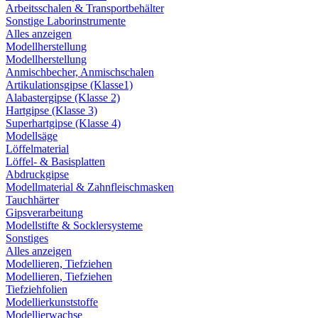
Arbeitsschalen & Transportbehälter
Sonstige Laborinstrumente
Alles anzeigen
Modellherstellung
Modellherstellung
Anmischbecher, Anmischschalen
Artikulationsgipse (Klasse1)
Alabastergipse (Klasse 2)
Hartgipse (Klasse 3)
Superhartgipse (Klasse 4)
Modellsäge
Löffelmaterial
Löffel- & Basisplatten
Abdruckgipse
Modellmaterial & Zahnfleischmasken
Tauchhärter
Gipsverarbeitung
Modellstifte & Socklersysteme
Sonstiges
Alles anzeigen
Modellieren, Tiefziehen
Modellieren, Tiefziehen
Tiefziehfolien
Modellierkunststoffe
Modellierwachse