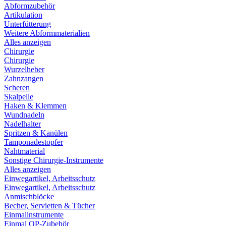
Abformzubehör
Artikulation
Unterfütterung
Weitere Abformmaterialien
Alles anzeigen
Chirurgie
Chirurgie
Wurzelheber
Zahnzangen
Scheren
Skalpelle
Haken & Klemmen
Wundnadeln
Nadelhalter
Spritzen & Kanülen
Tamponadestopfer
Nahtmaterial
Sonstige Chirurgie-Instrumente
Alles anzeigen
Einwegartikel, Arbeitsschutz
Einwegartikel, Arbeitsschutz
Anmischblöcke
Becher, Servietten & Tücher
Einmalinstrumente
Einmal OP-Zubehör