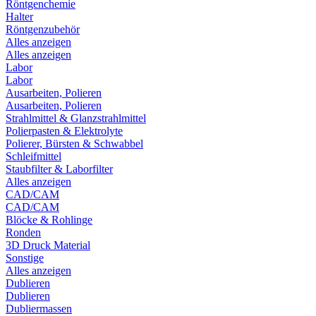
Röntgenchemie
Halter
Röntgenzubehör
Alles anzeigen
Alles anzeigen
Labor
Labor
Ausarbeiten, Polieren
Ausarbeiten, Polieren
Strahlmittel & Glanzstrahlmittel
Polierpasten & Elektrolyte
Polierer, Bürsten & Schwabbel
Schleifmittel
Staubfilter & Laborfilter
Alles anzeigen
CAD/CAM
CAD/CAM
Blöcke & Rohlinge
Ronden
3D Druck Material
Sonstige
Alles anzeigen
Dublieren
Dublieren
Dubliermassen