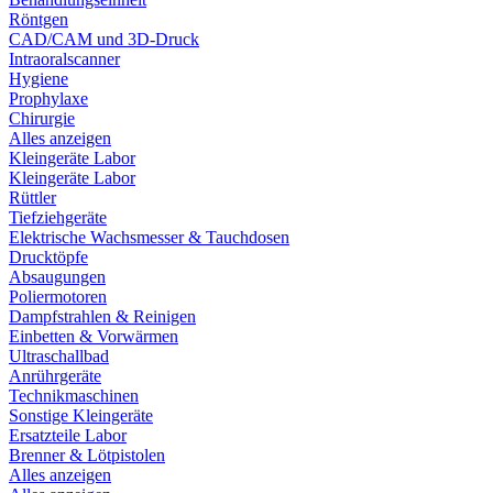
Röntgen
CAD/CAM und 3D-Druck
Intraoralscanner
Hygiene
Prophylaxe
Chirurgie
Alles anzeigen
Kleingeräte Labor
Kleingeräte Labor
Rüttler
Tiefziehgeräte
Elektrische Wachsmesser & Tauchdosen
Drucktöpfe
Absaugungen
Poliermotoren
Dampfstrahlen & Reinigen
Einbetten & Vorwärmen
Ultraschallbad
Anrührgeräte
Technikmaschinen
Sonstige Kleingeräte
Ersatzteile Labor
Brenner & Lötpistolen
Alles anzeigen