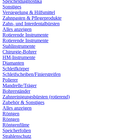
Speicheldiagnostika
Sonstiges
Versiegelung & Hilfsmittel
Zahnpasten & Pflegeprodukte
Zahn- und Interdentalbürsten
Alles anzeigen
Rotierende Instrumente
Rotierende Instrumente
Stahlinstrumente
Chirurgie-Bohrer
HM-Instrumente
Diamanten
Schleifkörper
Schleifscheiben/Finierstreifen
Polierer
Mandrelle/Träger
Bohrerständer
Zahnreinigungsbürsten (rotierend)
Zubehör & Sonstiges
Alles anzeigen
Röntgen
Röntgen
Röntgenfilme
Speicherfolien
Strahlenschutz