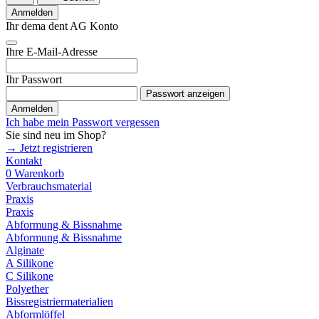
Anmelden
Ihr dema dent AG Konto
Ihre E-Mail-Adresse
Ihr Passwort
Passwort anzeigen
Anmelden
Ich habe mein Passwort vergessen
Sie sind neu im Shop?
→ Jetzt registrieren
Kontakt
0
Warenkorb
Verbrauchsmaterial
Praxis
Praxis
Abformung & Bissnahme
Abformung & Bissnahme
Alginate
A Silikone
C Silikone
Polyether
Bissregistriermaterialien
Abformlöffel