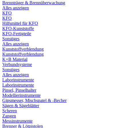
Brennträger & Brennüberwachung
Alles anzeigen
KFO
KFO
Hilfsmittel für KFO
KFO-Kunststoffe
KFO-Fertigteile
Sonstiges
Alles anzeigen
Kunststoffverblendung
Kunststoffverblendung
K+B Material
Verbundsysteme
Sonstiges
Alles anzeigen
Laborinstrumente
Laborinstrumente
Pinsel, Pinselhalter
Modellierinstrumente
Gipsmesser, Mischspatel & -Becher
Sägen & Sägeblätter
Scheren
Zangen
Messinstrumente
Brenner & Lötpistolen