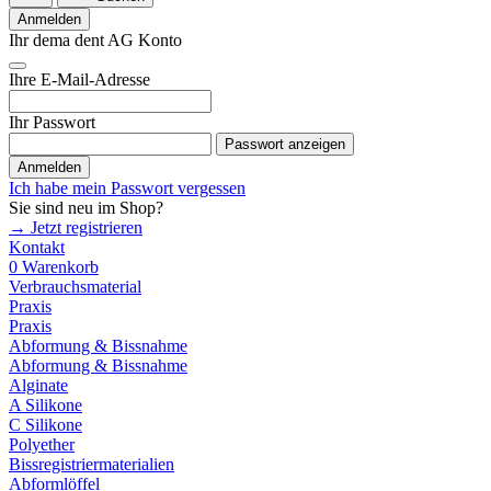
Anmelden
Ihr dema dent AG Konto
Ihre E-Mail-Adresse
Ihr Passwort
Passwort anzeigen
Anmelden
Ich habe mein Passwort vergessen
Sie sind neu im Shop?
→ Jetzt registrieren
Kontakt
0
Warenkorb
Verbrauchsmaterial
Praxis
Praxis
Abformung & Bissnahme
Abformung & Bissnahme
Alginate
A Silikone
C Silikone
Polyether
Bissregistriermaterialien
Abformlöffel