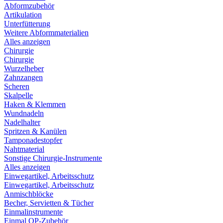
Abformzubehör
Artikulation
Unterfütterung
Weitere Abformmaterialien
Alles anzeigen
Chirurgie
Chirurgie
Wurzelheber
Zahnzangen
Scheren
Skalpelle
Haken & Klemmen
Wundnadeln
Nadelhalter
Spritzen & Kanülen
Tamponadestopfer
Nahtmaterial
Sonstige Chirurgie-Instrumente
Alles anzeigen
Einwegartikel, Arbeitsschutz
Einwegartikel, Arbeitsschutz
Anmischblöcke
Becher, Servietten & Tücher
Einmalinstrumente
Einmal OP-Zubehör