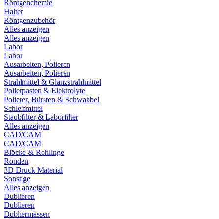
Röntgenchemie
Halter
Röntgenzubehör
Alles anzeigen
Alles anzeigen
Labor
Labor
Ausarbeiten, Polieren
Ausarbeiten, Polieren
Strahlmittel & Glanzstrahlmittel
Polierpasten & Elektrolyte
Polierer, Bürsten & Schwabbel
Schleifmittel
Staubfilter & Laborfilter
Alles anzeigen
CAD/CAM
CAD/CAM
Blöcke & Rohlinge
Ronden
3D Druck Material
Sonstige
Alles anzeigen
Dublieren
Dublieren
Dubliermassen