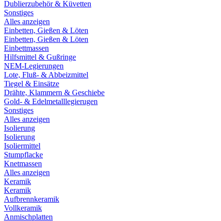
Dublierzubehör & Küvetten
Sonstiges
Alles anzeigen
Einbetten, Gießen & Löten
Einbetten, Gießen & Löten
Einbettmassen
Hilfsmittel & Gußringe
NEM-Legierungen
Lote, Fluß- & Abbeizmittel
Tiegel & Einsätze
Drähte, Klammern & Geschiebe
Gold- & Edelmetalllegierugen
Sonstiges
Alles anzeigen
Isolierung
Isolierung
Isoliermittel
Stumpflacke
Knetmassen
Alles anzeigen
Keramik
Keramik
Aufbrennkeramik
Vollkeramik
Anmischplatten