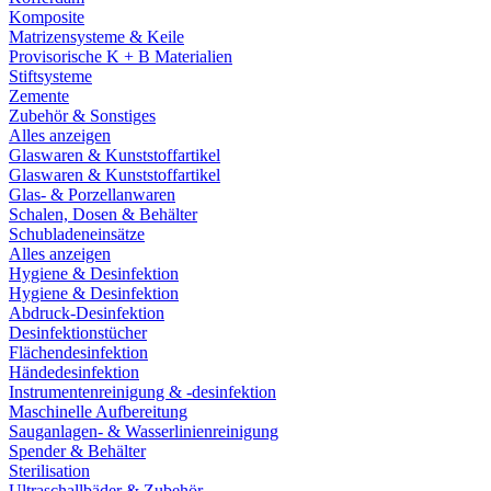
Komposite
Matrizensysteme & Keile
Provisorische K + B Materialien
Stiftsysteme
Zemente
Zubehör & Sonstiges
Alles anzeigen
Glaswaren & Kunststoffartikel
Glaswaren & Kunststoffartikel
Glas- & Porzellanwaren
Schalen, Dosen & Behälter
Schubladeneinsätze
Alles anzeigen
Hygiene & Desinfektion
Hygiene & Desinfektion
Abdruck-Desinfektion
Desinfektionstücher
Flächendesinfektion
Händedesinfektion
Instrumentenreinigung & -desinfektion
Maschinelle Aufbereitung
Sauganlagen- & Wasserlinienreinigung
Spender & Behälter
Sterilisation
Ultraschallbäder & Zubehör