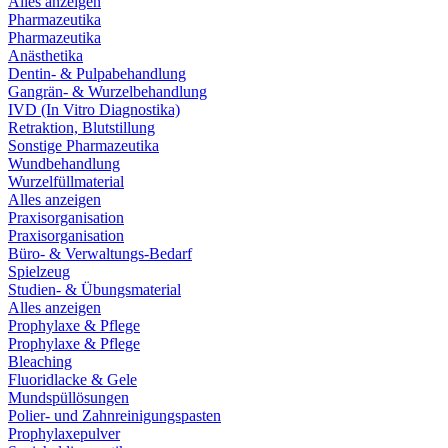
Alles anzeigen
Pharmazeutika
Pharmazeutika
Anästhetika
Dentin- & Pulpabehandlung
Gangrän- & Wurzelbehandlung
IVD (In Vitro Diagnostika)
Retraktion, Blutstillung
Sonstige Pharmazeutika
Wundbehandlung
Wurzelfüllmaterial
Alles anzeigen
Praxisorganisation
Praxisorganisation
Büro- & Verwaltungs-Bedarf
Spielzeug
Studien- & Übungsmaterial
Alles anzeigen
Prophylaxe & Pflege
Prophylaxe & Pflege
Bleaching
Fluoridlacke & Gele
Mundspüllösungen
Polier- und Zahnreinigungspasten
Prophylaxepulver