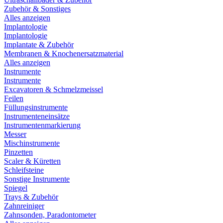
Zubehör & Sonstiges
Alles anzeigen
Implantologie
Implantologie
Implantate & Zubehör
Membranen & Knochenersatzmaterial
Alles anzeigen
Instrumente
Instrumente
Excavatoren & Schmelzmeissel
Feilen
Füllungsinstrumente
Instrumenteneinsätze
Instrumentenmarkierung
Messer
Mischinstrumente
Pinzetten
Scaler & Küretten
Schleifsteine
Sonstige Instrumente
Spiegel
Trays & Zubehör
Zahnreiniger
Zahnsonden, Paradontometer