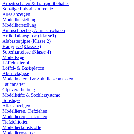
Arbeitsschalen & Transportbehälter
Sonstige Laborinstrumente
Alles anzeigen
Modellherstellung
Modellherstellung
Anmischbecher, Anmischschalen
Artikulationsgipse (Klasse1)
Alabastergipse (Klasse 2)
Hartgipse (Klasse 3)
Superhartgipse (Klasse 4)
Modellsäge
Löffelmaterial
Löffel- & Basisplatten
Abdruckgipse
Modellmaterial & Zahnfleischmasken
Tauchhärter
Gipsverarbeitung
Modellstifte & Socklersysteme
Sonstiges
Alles anzeigen
Modellieren, Tiefziehen
Modellieren, Tiefziehen
Tiefziehfolien
Modellierkunststoffe
Modellierwachse