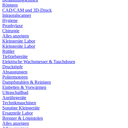
Röntgen
CAD/CAM und 3D-Druck
Intraoralscanner
Hygiene
Prophylaxe
Chirurgie
Alles anzeigen
Kleingeräte Labor
Kleingeräte Labor
Rüttler
Tiefziehgeräte
Elektrische Wachsmesser & Tauchdosen
Drucktöpfe
Absaugungen
Poliermotoren
Dampfstrahlen & Reinigen
Einbetten & Vorwärmen
Ultraschallbad
Anrührgeräte
Technikmaschinen
Sonstige Kleingeräte
Ersatzteile Labor
Brenner & Lötpistolen
Alles anzeigen