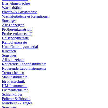
Bissnehmewachse
Wachsdrähte
Platten- & Gusswachse
Wachsfertigteile & Retentionen
Sonstiges
Alles anzeigen
Prothesenkunststoff
Prothesenkunststoff
Heisspolymersate
Kaltpolymersate
Unterfütterungsmaterial
Küvetten
Sonstiges
Alles anzeigen
Rotierende Laborinstrumente
Rotierende Laborinstrumente
Trennscheiben
Stahlinstrumente
für Frästechnik
HM-Instrumente
Diamantschleifer
Schleifkörper
Polierer & Bürsten
Mandrelle & Träger
Sonstiges