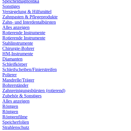
Speicheldiagnostika
Sonstiges
Versiegelung & Hilfsmittel
Zahnpasten & Pflegeprodukte
Zahn- und Interdentalbürsten
Alles anzeigen
Rotierende Instrumente
Rotierende Instrumente
Stahlinstrumente
Chirurgie-Bohrer
HM-Instrumente
Diamanten
Schleifkörper
Schleifscheiben/Finierstreifen
Polierer
Mandrelle/Träger
Bohrerständer
Zahnreinigungsbürsten (rotierend)
Zubehör & Sonstiges
Alles anzeigen
Röntgen
Röntgen
Röntgenfilme
Speicherfolien
Strahlenschutz