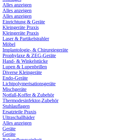
Alles anzeigen
Alles anzeigen
Alles anzeigen
Einrichtung & Geräte
Kleingeräte Praxis
Kleingeräte Praxis
Laser & Partikelstrahler
Möbel
Implantologie- & Chirurgiegeräte
Prophylaxe & ZEG-Geräte
Hand- & Winkelstücke
Lupen & Lupenbrillen
Diverse Kleingeräte
Endo-Geräte
Lichtpolymerisationsgeräte
Mischgeräte
Notfall-Koffer & Zubehör
Thermodesinfektor-Zubehör
Stuhlauflagen
Ersatzteile Praxis
Ultraschallbäder
Alles anzeigen
Geräte
Geräte
Behandlungseinheit