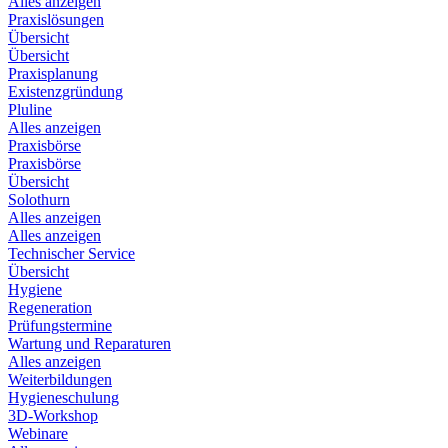
Alles anzeigen
Praxislösungen
Übersicht
Übersicht
Praxisplanung
Existenzgründung
Pluline
Alles anzeigen
Praxisbörse
Praxisbörse
Übersicht
Solothurn
Alles anzeigen
Alles anzeigen
Technischer Service
Übersicht
Hygiene
Regeneration
Prüfungstermine
Wartung und Reparaturen
Alles anzeigen
Weiterbildungen
Hygieneschulung
3D-Workshop
Webinare