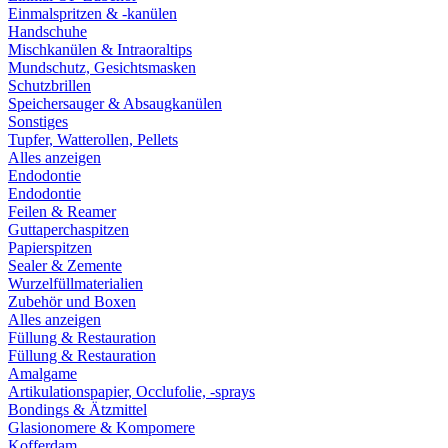
Einmalspritzen & -kanülen
Handschuhe
Mischkanülen & Intraoraltips
Mundschutz, Gesichtsmasken
Schutzbrillen
Speichersauger & Absaugkanülen
Sonstiges
Tupfer, Watterollen, Pellets
Alles anzeigen
Endodontie
Endodontie
Feilen & Reamer
Guttaperchaspitzen
Papierspitzen
Sealer & Zemente
Wurzelfüllmaterialien
Zubehör und Boxen
Alles anzeigen
Füllung & Restauration
Füllung & Restauration
Amalgame
Artikulationspapier, Occlufolie, -sprays
Bondings & Ätzmittel
Glasionomere & Kompomere
Kofferdam