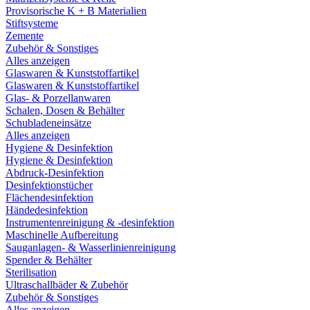
Provisorische K + B Materialien
Stiftsysteme
Zemente
Zubehör & Sonstiges
Alles anzeigen
Glaswaren & Kunststoffartikel
Glaswaren & Kunststoffartikel
Glas- & Porzellanwaren
Schalen, Dosen & Behälter
Schubladeneinsätze
Alles anzeigen
Hygiene & Desinfektion
Hygiene & Desinfektion
Abdruck-Desinfektion
Desinfektionstücher
Flächendesinfektion
Händedesinfektion
Instrumentenreinigung & -desinfektion
Maschinelle Aufbereitung
Sauganlagen- & Wasserlinienreinigung
Spender & Behälter
Sterilisation
Ultraschallbäder & Zubehör
Zubehör & Sonstiges
Alles anzeigen