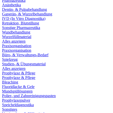
Pharmazeutika
Anästhetika
Dentin- & Pulpabehandlung
Gangrän- & Wurzelbehandlung
IVD (In Vitro Diagnostika)
Retraktion, Blutstillung
Sonstige Pharmazeutika
Wundbehandlung
Wurzelfüllmaterial
Alles anzeigen
Praxisorganisation
Praxisorganisation
Büro- & Verwaltungs-Bedarf
Spielzeug
Studien- & Übungsmaterial
Alles anzeigen
Prophylaxe & Pflege
Prophylaxe & Pflege
Bleaching
Fluoridlacke & Gele
Mundspüllösungen
Polier- und Zahnreinigungspasten
Prophylaxepulver
Speicheldiagnostika
Sonstiges