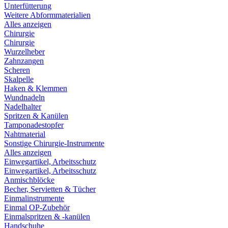
Unterfütterung
Weitere Abformmaterialien
Alles anzeigen
Chirurgie
Chirurgie
Wurzelheber
Zahnzangen
Scheren
Skalpelle
Haken & Klemmen
Wundnadeln
Nadelhalter
Spritzen & Kanülen
Tamponadestopfer
Nahtmaterial
Sonstige Chirurgie-Instrumente
Alles anzeigen
Einwegartikel, Arbeitsschutz
Einwegartikel, Arbeitsschutz
Anmischblöcke
Becher, Servietten & Tücher
Einmalinstrumente
Einmal OP-Zubehör
Einmalspritzen & -kanülen
Handschuhe