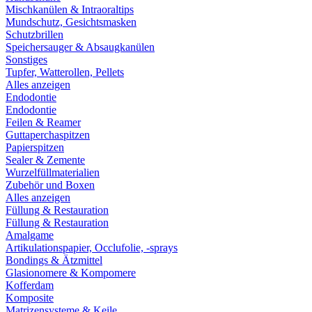
Mischkanülen & Intraoraltips
Mundschutz, Gesichtsmasken
Schutzbrillen
Speichersauger & Absaugkanülen
Sonstiges
Tupfer, Watterollen, Pellets
Alles anzeigen
Endodontie
Endodontie
Feilen & Reamer
Guttaperchaspitzen
Papierspitzen
Sealer & Zemente
Wurzelfüllmaterialien
Zubehör und Boxen
Alles anzeigen
Füllung & Restauration
Füllung & Restauration
Amalgame
Artikulationspapier, Occlufolie, -sprays
Bondings & Ätzmittel
Glasionomere & Kompomere
Kofferdam
Komposite
Matrizensysteme & Keile