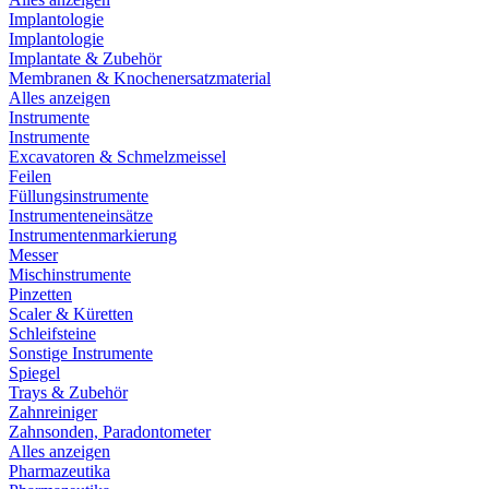
Implantologie
Implantologie
Implantate & Zubehör
Membranen & Knochenersatzmaterial
Alles anzeigen
Instrumente
Instrumente
Excavatoren & Schmelzmeissel
Feilen
Füllungsinstrumente
Instrumenteneinsätze
Instrumentenmarkierung
Messer
Mischinstrumente
Pinzetten
Scaler & Küretten
Schleifsteine
Sonstige Instrumente
Spiegel
Trays & Zubehör
Zahnreiniger
Zahnsonden, Paradontometer
Alles anzeigen
Pharmazeutika