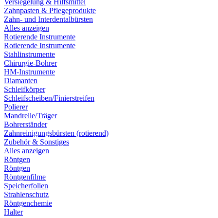
Versiegelung & Hilfsmittel
Zahnpasten & Pflegeprodukte
Zahn- und Interdentalbürsten
Alles anzeigen
Rotierende Instrumente
Rotierende Instrumente
Stahlinstrumente
Chirurgie-Bohrer
HM-Instrumente
Diamanten
Schleifkörper
Schleifscheiben/Finierstreifen
Polierer
Mandrelle/Träger
Bohrerständer
Zahnreinigungsbürsten (rotierend)
Zubehör & Sonstiges
Alles anzeigen
Röntgen
Röntgen
Röntgenfilme
Speicherfolien
Strahlenschutz
Röntgenchemie
Halter