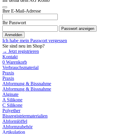
Ihr dema dent AG Konto
Ihre E-Mail-Adresse
Ihr Passwort
Passwort anzeigen
Anmelden
Ich habe mein Passwort vergessen
Sie sind neu im Shop?
→ Jetzt registrieren
Kontakt
0
Warenkorb
Verbrauchsmaterial
Praxis
Praxis
Abformung & Bissnahme
Abformung & Bissnahme
Alginate
A Silikone
C Silikone
Polyether
Bissregistriermaterialien
Abformlöffel
Abformzubehör
Artikulation