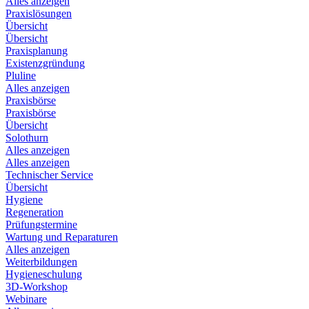
Alles anzeigen
Praxislösungen
Übersicht
Übersicht
Praxisplanung
Existenzgründung
Pluline
Alles anzeigen
Praxisbörse
Praxisbörse
Übersicht
Solothurn
Alles anzeigen
Alles anzeigen
Technischer Service
Übersicht
Hygiene
Regeneration
Prüfungstermine
Wartung und Reparaturen
Alles anzeigen
Weiterbildungen
Hygieneschulung
3D-Workshop
Webinare