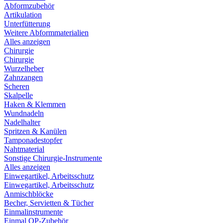
Abformzubehör
Artikulation
Unterfütterung
Weitere Abformmaterialien
Alles anzeigen
Chirurgie
Chirurgie
Wurzelheber
Zahnzangen
Scheren
Skalpelle
Haken & Klemmen
Wundnadeln
Nadelhalter
Spritzen & Kanülen
Tamponadestopfer
Nahtmaterial
Sonstige Chirurgie-Instrumente
Alles anzeigen
Einwegartikel, Arbeitsschutz
Einwegartikel, Arbeitsschutz
Anmischblöcke
Becher, Servietten & Tücher
Einmalinstrumente
Einmal OP-Zubehör