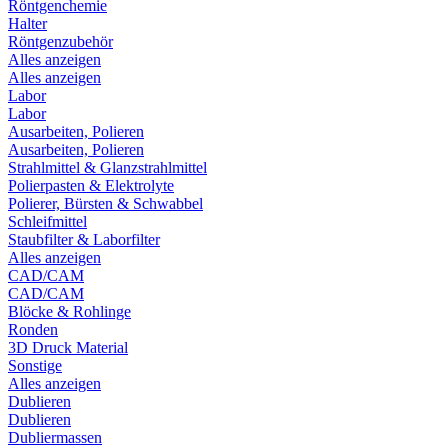
Röntgenchemie
Halter
Röntgenzubehör
Alles anzeigen
Alles anzeigen
Labor
Labor
Ausarbeiten, Polieren
Ausarbeiten, Polieren
Strahlmittel & Glanzstrahlmittel
Polierpasten & Elektrolyte
Polierer, Bürsten & Schwabbel
Schleifmittel
Staubfilter & Laborfilter
Alles anzeigen
CAD/CAM
CAD/CAM
Blöcke & Rohlinge
Ronden
3D Druck Material
Sonstige
Alles anzeigen
Dublieren
Dublieren
Dubliermassen