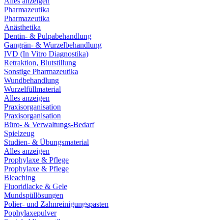
Alles anzeigen
Pharmazeutika
Pharmazeutika
Anästhetika
Dentin- & Pulpabehandlung
Gangrän- & Wurzelbehandlung
IVD (In Vitro Diagnostika)
Retraktion, Blutstillung
Sonstige Pharmazeutika
Wundbehandlung
Wurzelfüllmaterial
Alles anzeigen
Praxisorganisation
Praxisorganisation
Büro- & Verwaltungs-Bedarf
Spielzeug
Studien- & Übungsmaterial
Alles anzeigen
Prophylaxe & Pflege
Prophylaxe & Pflege
Bleaching
Fluoridlacke & Gele
Mundspüllösungen
Polier- und Zahnreinigungspasten
Pophylaxepulver