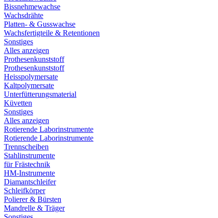
Bissnehmewachse
Wachsdrähte
Platten- & Gusswachse
Wachsfertigteile & Retentionen
Sonstiges
Alles anzeigen
Prothesenkunststoff
Prothesenkunststoff
Heisspolymersate
Kaltpolymersate
Unterfütterungsmaterial
Küvetten
Sonstiges
Alles anzeigen
Rotierende Laborinstrumente
Rotierende Laborinstrumente
Trennscheiben
Stahlinstrumente
für Frästechnik
HM-Instrumente
Diamantschleifer
Schleifkörper
Polierer & Bürsten
Mandrelle & Träger
Sonstiges