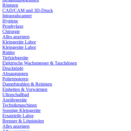
Röntgen
CAD/CAM und 3D-Druck
Intraoralscanner
Hygiene
Prophylaxe
Chirurgie
Alles anzeigen
Kleingeräte Labor
Kleingeräte Labor
Rüttler
Tiefziehgeräte
Elektrische Wachsmesser & Tauchdosen
Drucktöpfe
Absaugungen
Poliermotoren
Dampfstrahlen & Reinigen
Einbetten & Vorwärmen
Ultraschallbad
Anrührgeräte
Technikmaschinen
Sonstige Kleingeräte
Ersatzteile Labor
Brenner & Lötpistolen
Alles anzeigen