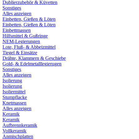
Dublierzubehör & Küvetten
Sonstiges
Alles anzeigen
Einbetten, Gießen & Löten
Einbetten, Gießen & Löten
Einbettmassen
Hilfsmittel & Gußringe
NEM-Legierungen
Lote, Fluß- & Abbeizmittel
Tiegel & Einsätze
Drähte, Klammern & Geschiebe
Gold- & Edelmetalllegierugen
Sonstiges
Alles anzeigen
Isolierung
Isolierung
Isoliermittel
Stumpflacke
Knetmassen
Alles anzeigen
Keramik
Keramik
Aufbrennkeramik
Vollkeramik
Anmischplatten