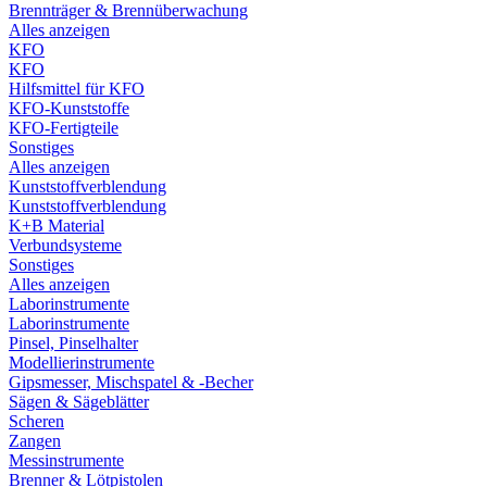
Brennträger & Brennüberwachung
Alles anzeigen
KFO
KFO
Hilfsmittel für KFO
KFO-Kunststoffe
KFO-Fertigteile
Sonstiges
Alles anzeigen
Kunststoffverblendung
Kunststoffverblendung
K+B Material
Verbundsysteme
Sonstiges
Alles anzeigen
Laborinstrumente
Laborinstrumente
Pinsel, Pinselhalter
Modellierinstrumente
Gipsmesser, Mischspatel & -Becher
Sägen & Sägeblätter
Scheren
Zangen
Messinstrumente
Brenner & Lötpistolen