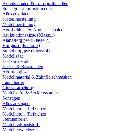
Arbeitsschalen & Transportbehälter
Sonstige Laborinstrumente
Alles anzeigen
Modellherstellung
Modellherstellung
Anmischbecher, Anmischschalen
Artikulationsgipse (Klasse1)
Alabastergipse (Klasse 2)
Hartgipse (Klasse 3)
Superhartgipse (Klasse 4)
Modellsäge
Löffelmaterial
Löffel- & Basisplatten
Abdruckgipse
Modellmaterial & Zahnfleischmasken
Tauchhärter
Gipsverarbeitung
Modellstifte & Socklersysteme
Sonstiges
Alles anzeigen
Modellieren, Tiefziehen
Modellieren, Tiefziehen
Tiefziehfolien
Modellierkunststoffe
Modellierwachse