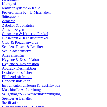
Komposite
Matrizensysteme & Keile
Provisorische K + B Materialien
Stiftsysteme
Zemente
Zubehör & Sonstiges
Alles anzeigen
Glaswaren & Kunststoffartikel
Glaswaren & Kunststoffartikel
Glas- & Porzellanwaren
Schalen, Dosen & Behälter
Schubladeneinsätze
Alles anzeigen
Hygiene & Desinfektion
Hygiene & Desinfektion
Abdruck-Desinfektion
Desinfektionstücher
Flächendesinfektion
Händedesinfektion
Instrumentenreinigung & -desinfektion
Maschinelle Aufbereitung
Sauganlagen- & Wasserlinienreinigung
Spender & Behälter
Sterilisation
Ultraschallbäder & Zubehör