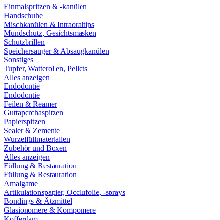
Einmalspritzen & -kanülen
Handschuhe
Mischkanülen & Intraoraltips
Mundschutz, Gesichtsmasken
Schutzbrillen
Speichersauger & Absaugkanülen
Sonstiges
Tupfer, Watterollen, Pellets
Alles anzeigen
Endodontie
Endodontie
Feilen & Reamer
Guttaperchaspitzen
Papierspitzen
Sealer & Zemente
Wurzelfüllmaterialien
Zubehör und Boxen
Alles anzeigen
Füllung & Restauration
Füllung & Restauration
Amalgame
Artikulationspapier, Occlufolie, -sprays
Bondings & Ätzmittel
Glasionomere & Kompomere
Kofferdam