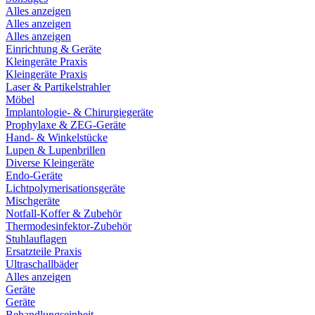
Alles anzeigen
Alles anzeigen
Alles anzeigen
Einrichtung & Geräte
Kleingeräte Praxis
Kleingeräte Praxis
Laser & Partikelstrahler
Möbel
Implantologie- & Chirurgiegeräte
Prophylaxe & ZEG-Geräte
Hand- & Winkelstücke
Lupen & Lupenbrillen
Diverse Kleingeräte
Endo-Geräte
Lichtpolymerisationsgeräte
Mischgeräte
Notfall-Koffer & Zubehör
Thermodesinfektor-Zubehör
Stuhlauflagen
Ersatzteile Praxis
Ultraschallbäder
Alles anzeigen
Geräte
Geräte
Behandlungseinheit