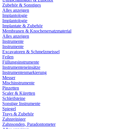
Zubehör & Sonstiges
Alles anzeigen
Implantologie
Implantologie
Implantate & Zubehör
Membranen & Knochenersatzmaterial
Alles anzeigen
Instrumente
Instrumente
Excavatoren & Schmelzmeissel
Feilen
Füllungsinstrumente
Instrumenteneinsätze
Instrumentenmarkierung
Messer
Mischinstrumente
Pinzetten
Scaler & Küretten
Schleifsteine
Sonstige Instrumente
Spiegel
Trays & Zubehör
Zahnreiniger
Zahnsonden, Paradontometer