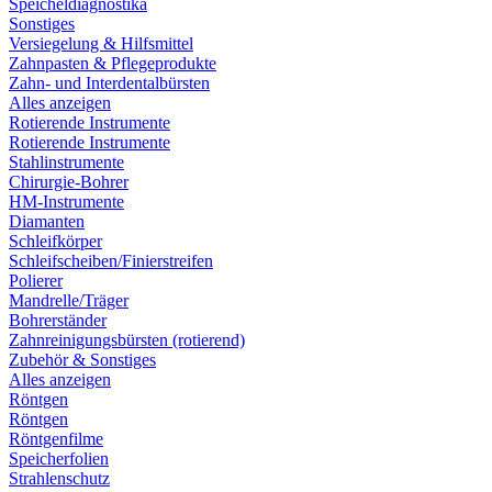
Speicheldiagnostika
Sonstiges
Versiegelung & Hilfsmittel
Zahnpasten & Pflegeprodukte
Zahn- und Interdentalbürsten
Alles anzeigen
Rotierende Instrumente
Rotierende Instrumente
Stahlinstrumente
Chirurgie-Bohrer
HM-Instrumente
Diamanten
Schleifkörper
Schleifscheiben/Finierstreifen
Polierer
Mandrelle/Träger
Bohrerständer
Zahnreinigungsbürsten (rotierend)
Zubehör & Sonstiges
Alles anzeigen
Röntgen
Röntgen
Röntgenfilme
Speicherfolien
Strahlenschutz