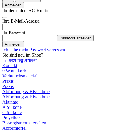
Anmelden
Ihr dema dent AG Konto
Ihre E-Mail-Adresse
Ihr Passwort
Passwort anzeigen
Anmelden
Ich habe mein Passwort vergessen
Sie sind neu im Shop?
→ Jetzt registrieren
Kontakt
0
Warenkorb
Verbrauchsmaterial
Praxis
Praxis
Abformung & Bissnahme
Abformung & Bissnahme
Alginate
A Silikone
C Silikone
Polyether
Bissregistriermaterialien
Abformlöffel