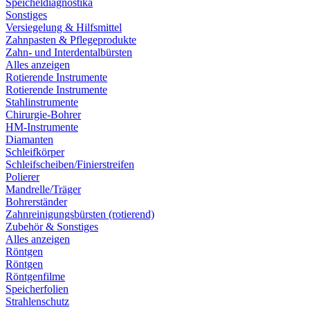
Speicheldiagnostika
Sonstiges
Versiegelung & Hilfsmittel
Zahnpasten & Pflegeprodukte
Zahn- und Interdentalbürsten
Alles anzeigen
Rotierende Instrumente
Rotierende Instrumente
Stahlinstrumente
Chirurgie-Bohrer
HM-Instrumente
Diamanten
Schleifkörper
Schleifscheiben/Finierstreifen
Polierer
Mandrelle/Träger
Bohrerständer
Zahnreinigungsbürsten (rotierend)
Zubehör & Sonstiges
Alles anzeigen
Röntgen
Röntgen
Röntgenfilme
Speicherfolien
Strahlenschutz