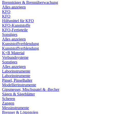
Brennträger & Brennüberwachung
Alles anzeigen
KFO
KFO
Hilfsmittel für KFO
KFO-Kunststoffe
KFO-Fertigteile
Sonstiges
Alles anzeigen
Kunststoffverblendung
Kunststoffverblendung
K+B Material
Verbundsysteme
Sonstiges
Alles anzeigen
Laborinstrumente
Laborinstrumente
Pinsel, Pinselhalter
Modellierinstrumente
Gipsmesser, Mischspatel & -Becher
Sägen & Sägeblätter
Scheren
Zangen
Messinstrumente
Brenner & Lötpistolen