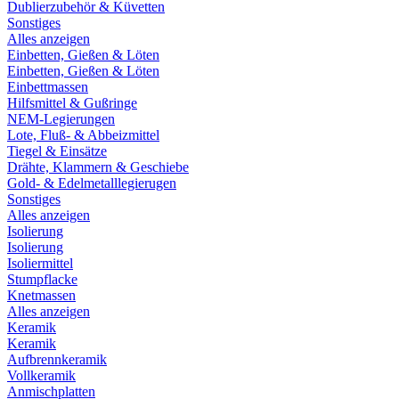
Dublierzubehör & Küvetten
Sonstiges
Alles anzeigen
Einbetten, Gießen & Löten
Einbetten, Gießen & Löten
Einbettmassen
Hilfsmittel & Gußringe
NEM-Legierungen
Lote, Fluß- & Abbeizmittel
Tiegel & Einsätze
Drähte, Klammern & Geschiebe
Gold- & Edelmetalllegierugen
Sonstiges
Alles anzeigen
Isolierung
Isolierung
Isoliermittel
Stumpflacke
Knetmassen
Alles anzeigen
Keramik
Keramik
Aufbrennkeramik
Vollkeramik
Anmischplatten