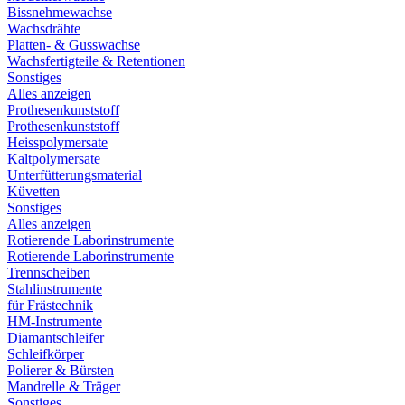
Bissnehmewachse
Wachsdrähte
Platten- & Gusswachse
Wachsfertigteile & Retentionen
Sonstiges
Alles anzeigen
Prothesenkunststoff
Prothesenkunststoff
Heisspolymersate
Kaltpolymersate
Unterfütterungsmaterial
Küvetten
Sonstiges
Alles anzeigen
Rotierende Laborinstrumente
Rotierende Laborinstrumente
Trennscheiben
Stahlinstrumente
für Frästechnik
HM-Instrumente
Diamantschleifer
Schleifkörper
Polierer & Bürsten
Mandrelle & Träger
Sonstiges