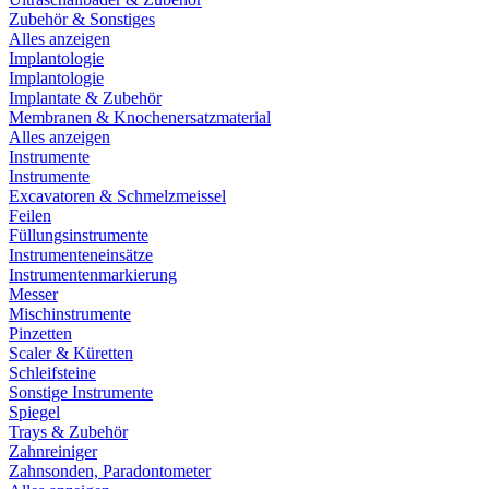
Zubehör & Sonstiges
Alles anzeigen
Implantologie
Implantologie
Implantate & Zubehör
Membranen & Knochenersatzmaterial
Alles anzeigen
Instrumente
Instrumente
Excavatoren & Schmelzmeissel
Feilen
Füllungsinstrumente
Instrumenteneinsätze
Instrumentenmarkierung
Messer
Mischinstrumente
Pinzetten
Scaler & Küretten
Schleifsteine
Sonstige Instrumente
Spiegel
Trays & Zubehör
Zahnreiniger
Zahnsonden, Paradontometer