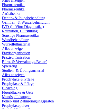
Alles anzeigen
Pharmazeutika
Pharmazeutika
Anästhetika
Dentin- & Pulpabehandlung
Gangrän- & Wurzelbehandlung
IVD (In Vitro Diagnostika)
Retraktion, Blutstillung
Sonstige Pharmazeutika
Wundbehandlung
Wurzelfüllmaterial
Alles anzeigen
Praxisorganisation
Praxisorganisation
Büro- & Verwaltungs-Bedarf
Spielzeug
Studien- & Übungsmaterial
Alles anzeigen
Prophylaxe & Pflege
Prophylaxe & Pflege
Bleaching
Fluoridlacke & Gele
Mundspüllösungen
Polier- und Zahnreinigungspasten
Prophylaxepulver