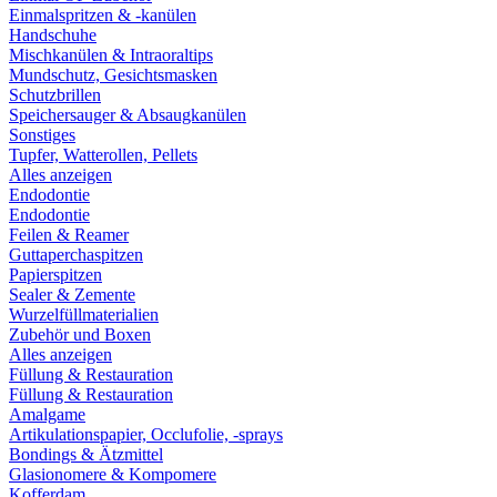
Einmalspritzen & -kanülen
Handschuhe
Mischkanülen & Intraoraltips
Mundschutz, Gesichtsmasken
Schutzbrillen
Speichersauger & Absaugkanülen
Sonstiges
Tupfer, Watterollen, Pellets
Alles anzeigen
Endodontie
Endodontie
Feilen & Reamer
Guttaperchaspitzen
Papierspitzen
Sealer & Zemente
Wurzelfüllmaterialien
Zubehör und Boxen
Alles anzeigen
Füllung & Restauration
Füllung & Restauration
Amalgame
Artikulationspapier, Occlufolie, -sprays
Bondings & Ätzmittel
Glasionomere & Kompomere
Kofferdam