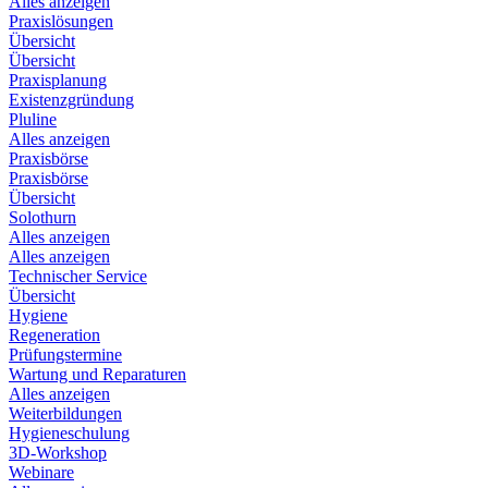
Alles anzeigen
Praxislösungen
Übersicht
Übersicht
Praxisplanung
Existenzgründung
Pluline
Alles anzeigen
Praxisbörse
Praxisbörse
Übersicht
Solothurn
Alles anzeigen
Alles anzeigen
Technischer Service
Übersicht
Hygiene
Regeneration
Prüfungstermine
Wartung und Reparaturen
Alles anzeigen
Weiterbildungen
Hygieneschulung
3D-Workshop
Webinare