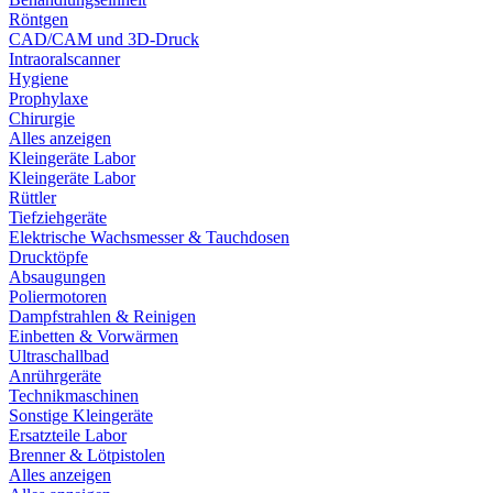
Röntgen
CAD/CAM und 3D-Druck
Intraoralscanner
Hygiene
Prophylaxe
Chirurgie
Alles anzeigen
Kleingeräte Labor
Kleingeräte Labor
Rüttler
Tiefziehgeräte
Elektrische Wachsmesser & Tauchdosen
Drucktöpfe
Absaugungen
Poliermotoren
Dampfstrahlen & Reinigen
Einbetten & Vorwärmen
Ultraschallbad
Anrührgeräte
Technikmaschinen
Sonstige Kleingeräte
Ersatzteile Labor
Brenner & Lötpistolen
Alles anzeigen