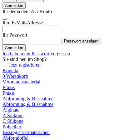
Anmelden
Ihr dema dent AG Konto
Ihre E-Mail-Adresse
Ihr Passwort
Passwort anzeigen
Anmelden
Ich habe mein Passwort vergessen
Sie sind neu im Shop?
→ Jetzt registrieren
Kontakt
0
Warenkorb
Verbrauchsmaterial
Praxis
Praxis
Abformung & Bissnahme
Abformung & Bissnahme
Alginate
A Silikone
C Silikone
Polyether
Bissregistriermaterialien
Abformlöffel