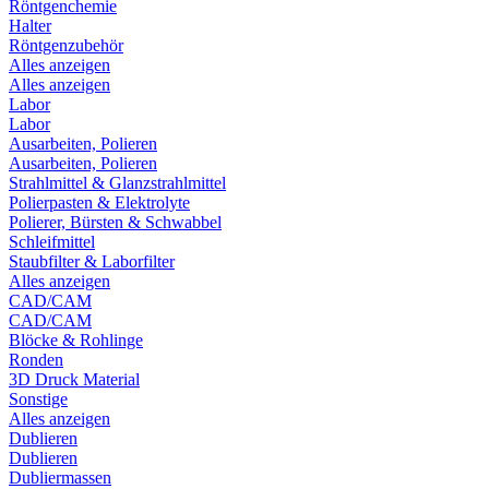
Röntgenchemie
Halter
Röntgenzubehör
Alles anzeigen
Alles anzeigen
Labor
Labor
Ausarbeiten, Polieren
Ausarbeiten, Polieren
Strahlmittel & Glanzstrahlmittel
Polierpasten & Elektrolyte
Polierer, Bürsten & Schwabbel
Schleifmittel
Staubfilter & Laborfilter
Alles anzeigen
CAD/CAM
CAD/CAM
Blöcke & Rohlinge
Ronden
3D Druck Material
Sonstige
Alles anzeigen
Dublieren
Dublieren
Dubliermassen