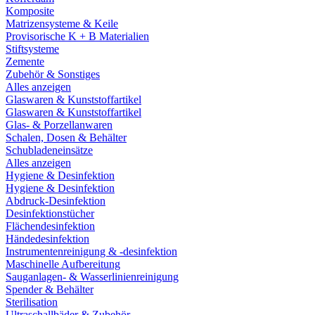
Komposite
Matrizensysteme & Keile
Provisorische K + B Materialien
Stiftsysteme
Zemente
Zubehör & Sonstiges
Alles anzeigen
Glaswaren & Kunststoffartikel
Glaswaren & Kunststoffartikel
Glas- & Porzellanwaren
Schalen, Dosen & Behälter
Schubladeneinsätze
Alles anzeigen
Hygiene & Desinfektion
Hygiene & Desinfektion
Abdruck-Desinfektion
Desinfektionstücher
Flächendesinfektion
Händedesinfektion
Instrumentenreinigung & -desinfektion
Maschinelle Aufbereitung
Sauganlagen- & Wasserlinienreinigung
Spender & Behälter
Sterilisation
Ultraschallbäder & Zubehör