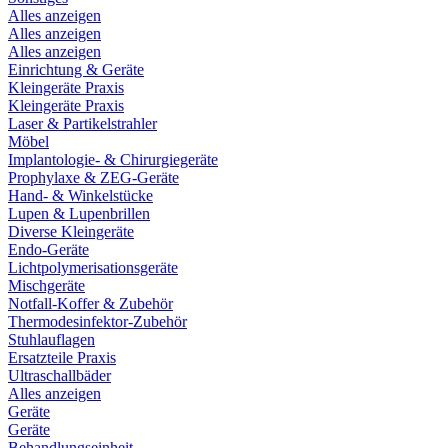
Alles anzeigen
Alles anzeigen
Alles anzeigen
Einrichtung & Geräte
Kleingeräte Praxis
Kleingeräte Praxis
Laser & Partikelstrahler
Möbel
Implantologie- & Chirurgiegeräte
Prophylaxe & ZEG-Geräte
Hand- & Winkelstücke
Lupen & Lupenbrillen
Diverse Kleingeräte
Endo-Geräte
Lichtpolymerisationsgeräte
Mischgeräte
Notfall-Koffer & Zubehör
Thermodesinfektor-Zubehör
Stuhlauflagen
Ersatzteile Praxis
Ultraschallbäder
Alles anzeigen
Geräte
Geräte
Behandlungseinheit