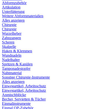
Abformzubehör
Artikulation
Unterfütterung
Weitere Abformmaterialien
Alles anzeigen
Chirurgie
Chirurgie
Wurzelheber
Zahnzangen
Scheren
Skalpelle
Haken & Klemmen
Wundnadeln
Nadelhalter
Spritzen & Kanülen
Tamponadestopfer
Nahtmaterial
Sonstige Chirurgie-Instrumente
Alles anzeigen
Einwegartikel, Arbeitsschutz
Einwegartikel, Arbeitsschutz
Anmischblöcke
Becher, Servietten & Tücher
Einmalinstrumente
Einmal OP-Zubehör