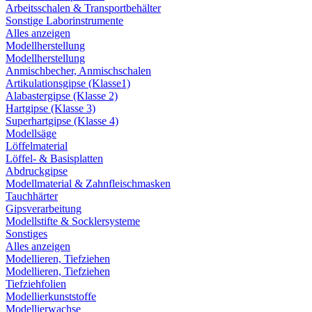
Arbeitsschalen & Transportbehälter
Sonstige Laborinstrumente
Alles anzeigen
Modellherstellung
Modellherstellung
Anmischbecher, Anmischschalen
Artikulationsgipse (Klasse1)
Alabastergipse (Klasse 2)
Hartgipse (Klasse 3)
Superhartgipse (Klasse 4)
Modellsäge
Löffelmaterial
Löffel- & Basisplatten
Abdruckgipse
Modellmaterial & Zahnfleischmasken
Tauchhärter
Gipsverarbeitung
Modellstifte & Socklersysteme
Sonstiges
Alles anzeigen
Modellieren, Tiefziehen
Modellieren, Tiefziehen
Tiefziehfolien
Modellierkunststoffe
Modellierwachse