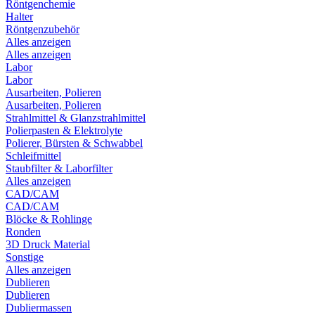
Röntgenchemie
Halter
Röntgenzubehör
Alles anzeigen
Alles anzeigen
Labor
Labor
Ausarbeiten, Polieren
Ausarbeiten, Polieren
Strahlmittel & Glanzstrahlmittel
Polierpasten & Elektrolyte
Polierer, Bürsten & Schwabbel
Schleifmittel
Staubfilter & Laborfilter
Alles anzeigen
CAD/CAM
CAD/CAM
Blöcke & Rohlinge
Ronden
3D Druck Material
Sonstige
Alles anzeigen
Dublieren
Dublieren
Dubliermassen