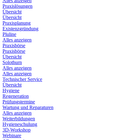
Alles anzeigen
Praxislösungen
Übersicht
Übersicht
Praxisplanung
Existenzgründung
Pluline
Alles anzeigen
Praxisbörse
Praxisbörse
Übersicht
Solothurn
Alles anzeigen
Alles anzeigen
Technischer Service
Übersicht
Hygiene
Regeneration
Prüfungstermine
Wartung und Reparaturen
Alles anzeigen
Weiterbildungen
Hygieneschulung
3D-Workshop
Webinare