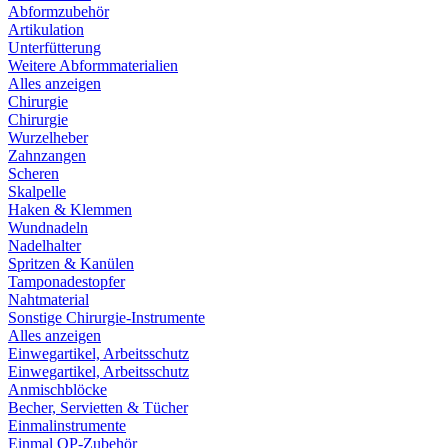
Abformzubehör
Artikulation
Unterfütterung
Weitere Abformmaterialien
Alles anzeigen
Chirurgie
Chirurgie
Wurzelheber
Zahnzangen
Scheren
Skalpelle
Haken & Klemmen
Wundnadeln
Nadelhalter
Spritzen & Kanülen
Tamponadestopfer
Nahtmaterial
Sonstige Chirurgie-Instrumente
Alles anzeigen
Einwegartikel, Arbeitsschutz
Einwegartikel, Arbeitsschutz
Anmischblöcke
Becher, Servietten & Tücher
Einmalinstrumente
Einmal OP-Zubehör