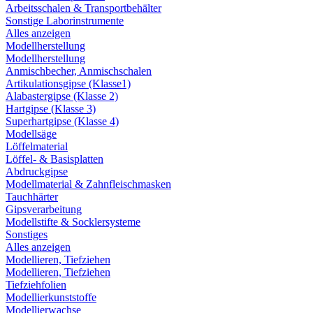
Arbeitsschalen & Transportbehälter
Sonstige Laborinstrumente
Alles anzeigen
Modellherstellung
Modellherstellung
Anmischbecher, Anmischschalen
Artikulationsgipse (Klasse1)
Alabastergipse (Klasse 2)
Hartgipse (Klasse 3)
Superhartgipse (Klasse 4)
Modellsäge
Löffelmaterial
Löffel- & Basisplatten
Abdruckgipse
Modellmaterial & Zahnfleischmasken
Tauchhärter
Gipsverarbeitung
Modellstifte & Socklersysteme
Sonstiges
Alles anzeigen
Modellieren, Tiefziehen
Modellieren, Tiefziehen
Tiefziehfolien
Modellierkunststoffe
Modellierwachse