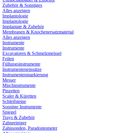
Zubehör & Sonstiges
Alles anzeigen
Implantologie
Implantologie
Implantate & Zubehör
Membranen & Knochenersatzmaterial
Alles anzeigen
Instrumente
Instrumente
Excavatoren & Schmelzmeissel
Feilen
Füllungsinstrumente
Instrumenteneinsätze
Instrumentenmarkierung
Messer
Mischinstrumente
Pinzetten
Scaler & Küretten
Schleifsteine
Sonstige Instrumente
Spiegel
Trays & Zubehör
Zahnreiniger
Zahnsonden, Paradontometer