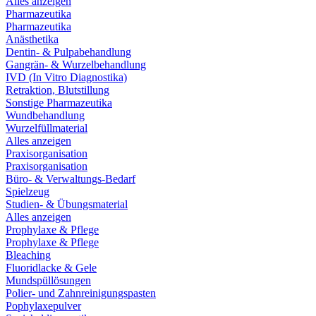
Alles anzeigen
Pharmazeutika
Pharmazeutika
Anästhetika
Dentin- & Pulpabehandlung
Gangrän- & Wurzelbehandlung
IVD (In Vitro Diagnostika)
Retraktion, Blutstillung
Sonstige Pharmazeutika
Wundbehandlung
Wurzelfüllmaterial
Alles anzeigen
Praxisorganisation
Praxisorganisation
Büro- & Verwaltungs-Bedarf
Spielzeug
Studien- & Übungsmaterial
Alles anzeigen
Prophylaxe & Pflege
Prophylaxe & Pflege
Bleaching
Fluoridlacke & Gele
Mundspüllösungen
Polier- und Zahnreinigungspasten
Pophylaxepulver