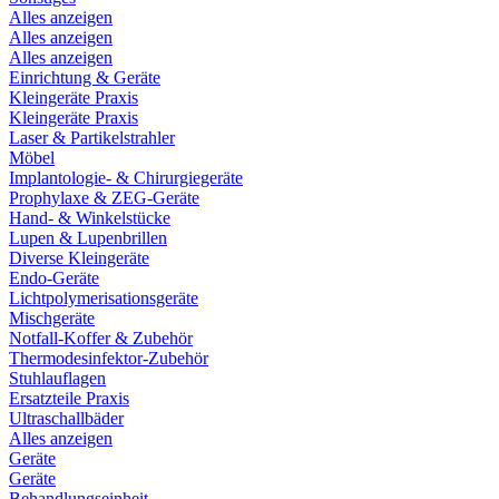
Alles anzeigen
Alles anzeigen
Alles anzeigen
Einrichtung & Geräte
Kleingeräte Praxis
Kleingeräte Praxis
Laser & Partikelstrahler
Möbel
Implantologie- & Chirurgiegeräte
Prophylaxe & ZEG-Geräte
Hand- & Winkelstücke
Lupen & Lupenbrillen
Diverse Kleingeräte
Endo-Geräte
Lichtpolymerisationsgeräte
Mischgeräte
Notfall-Koffer & Zubehör
Thermodesinfektor-Zubehör
Stuhlauflagen
Ersatzteile Praxis
Ultraschallbäder
Alles anzeigen
Geräte
Geräte
Behandlungseinheit