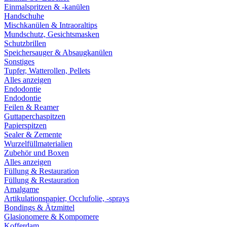
Einmalspritzen & -kanülen
Handschuhe
Mischkanülen & Intraoraltips
Mundschutz, Gesichtsmasken
Schutzbrillen
Speichersauger & Absaugkanülen
Sonstiges
Tupfer, Watterollen, Pellets
Alles anzeigen
Endodontie
Endodontie
Feilen & Reamer
Guttaperchaspitzen
Papierspitzen
Sealer & Zemente
Wurzelfüllmaterialien
Zubehör und Boxen
Alles anzeigen
Füllung & Restauration
Füllung & Restauration
Amalgame
Artikulationspapier, Occlufolie, -sprays
Bondings & Ätzmittel
Glasionomere & Kompomere
Kofferdam