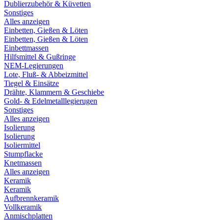
Dublierzubehör & Küvetten
Sonstiges
Alles anzeigen
Einbetten, Gießen & Löten
Einbetten, Gießen & Löten
Einbettmassen
Hilfsmittel & Gußringe
NEM-Legierungen
Lote, Fluß- & Abbeizmittel
Tiegel & Einsätze
Drähte, Klammern & Geschiebe
Gold- & Edelmetalllegierugen
Sonstiges
Alles anzeigen
Isolierung
Isolierung
Isoliermittel
Stumpflacke
Knetmassen
Alles anzeigen
Keramik
Keramik
Aufbrennkeramik
Vollkeramik
Anmischplatten