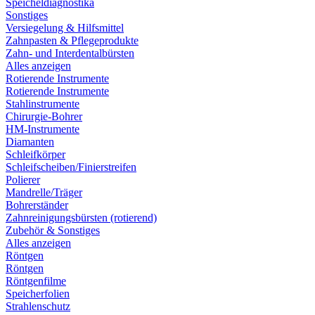
Speicheldiagnostika
Sonstiges
Versiegelung & Hilfsmittel
Zahnpasten & Pflegeprodukte
Zahn- und Interdentalbürsten
Alles anzeigen
Rotierende Instrumente
Rotierende Instrumente
Stahlinstrumente
Chirurgie-Bohrer
HM-Instrumente
Diamanten
Schleifkörper
Schleifscheiben/Finierstreifen
Polierer
Mandrelle/Träger
Bohrerständer
Zahnreinigungsbürsten (rotierend)
Zubehör & Sonstiges
Alles anzeigen
Röntgen
Röntgen
Röntgenfilme
Speicherfolien
Strahlenschutz