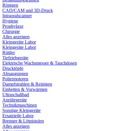
Röntgen
CAD/CAM und 3D-Druck
Intraoralscanner
Hygiene
Prophylaxe
Chirurgie
Alles anzeigen
Kleingeräte Labor
Kleingeräte Labor
Rüttler
Tiefziehgeräte
Elektrische Wachsmesser & Tauchdosen
Drucktöpfe
Absaugungen
Poliermotoren
Dampfstrahlen & Reinigen
Einbetten & Vorwärmen
Ultraschallbad
Anrührgeräte
Technikmaschinen
Sonstige Kleingeräte
Ersatzteile Labor
Brenner & Lötpistolen
Alles anzeigen