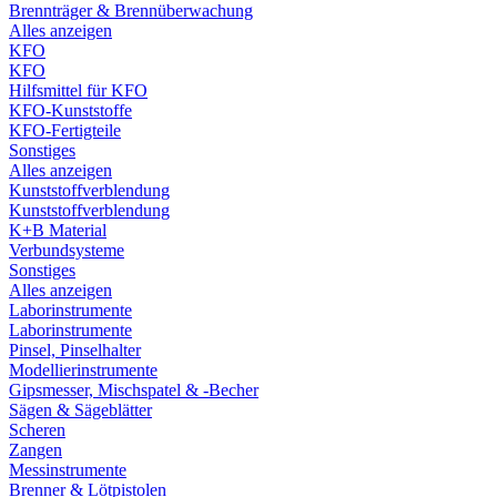
Brennträger & Brennüberwachung
Alles anzeigen
KFO
KFO
Hilfsmittel für KFO
KFO-Kunststoffe
KFO-Fertigteile
Sonstiges
Alles anzeigen
Kunststoffverblendung
Kunststoffverblendung
K+B Material
Verbundsysteme
Sonstiges
Alles anzeigen
Laborinstrumente
Laborinstrumente
Pinsel, Pinselhalter
Modellierinstrumente
Gipsmesser, Mischspatel & -Becher
Sägen & Sägeblätter
Scheren
Zangen
Messinstrumente
Brenner & Lötpistolen