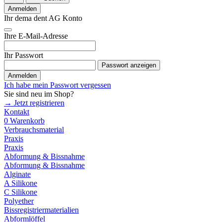
Anmelden
Ihr dema dent AG Konto
Ihre E-Mail-Adresse
Ihr Passwort
Passwort anzeigen
Anmelden
Ich habe mein Passwort vergessen
Sie sind neu im Shop?
→ Jetzt registrieren
Kontakt
0
Warenkorb
Verbrauchsmaterial
Praxis
Praxis
Abformung & Bissnahme
Abformung & Bissnahme
Alginate
A Silikone
C Silikone
Polyether
Bissregistriermaterialien
Abformlöffel