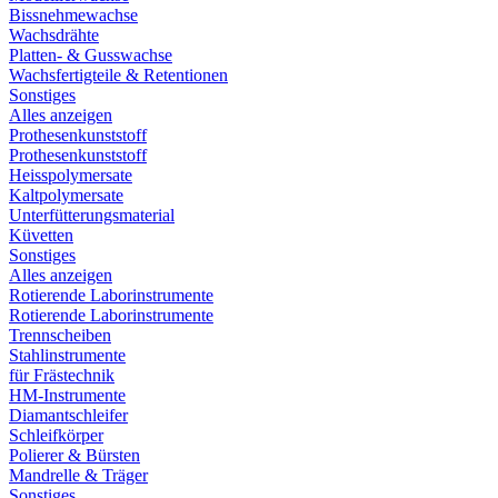
Bissnehmewachse
Wachsdrähte
Platten- & Gusswachse
Wachsfertigteile & Retentionen
Sonstiges
Alles anzeigen
Prothesenkunststoff
Prothesenkunststoff
Heisspolymersate
Kaltpolymersate
Unterfütterungsmaterial
Küvetten
Sonstiges
Alles anzeigen
Rotierende Laborinstrumente
Rotierende Laborinstrumente
Trennscheiben
Stahlinstrumente
für Frästechnik
HM-Instrumente
Diamantschleifer
Schleifkörper
Polierer & Bürsten
Mandrelle & Träger
Sonstiges