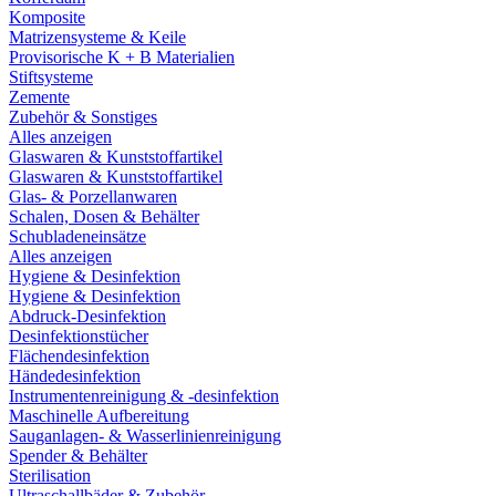
Komposite
Matrizensysteme & Keile
Provisorische K + B Materialien
Stiftsysteme
Zemente
Zubehör & Sonstiges
Alles anzeigen
Glaswaren & Kunststoffartikel
Glaswaren & Kunststoffartikel
Glas- & Porzellanwaren
Schalen, Dosen & Behälter
Schubladeneinsätze
Alles anzeigen
Hygiene & Desinfektion
Hygiene & Desinfektion
Abdruck-Desinfektion
Desinfektionstücher
Flächendesinfektion
Händedesinfektion
Instrumentenreinigung & -desinfektion
Maschinelle Aufbereitung
Sauganlagen- & Wasserlinienreinigung
Spender & Behälter
Sterilisation
Ultraschallbäder & Zubehör