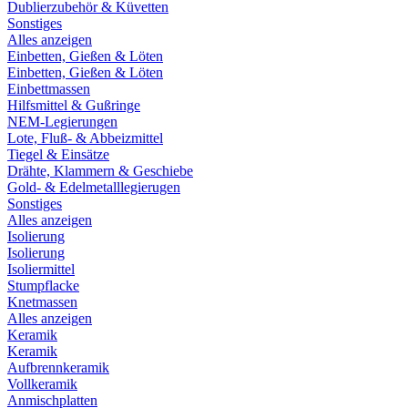
Dublierzubehör & Küvetten
Sonstiges
Alles anzeigen
Einbetten, Gießen & Löten
Einbetten, Gießen & Löten
Einbettmassen
Hilfsmittel & Gußringe
NEM-Legierungen
Lote, Fluß- & Abbeizmittel
Tiegel & Einsätze
Drähte, Klammern & Geschiebe
Gold- & Edelmetalllegierugen
Sonstiges
Alles anzeigen
Isolierung
Isolierung
Isoliermittel
Stumpflacke
Knetmassen
Alles anzeigen
Keramik
Keramik
Aufbrennkeramik
Vollkeramik
Anmischplatten