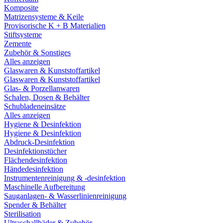
Komposite
Matrizensysteme & Keile
Provisorische K + B Materialien
Stiftsysteme
Zemente
Zubehör & Sonstiges
Alles anzeigen
Glaswaren & Kunststoffartikel
Glaswaren & Kunststoffartikel
Glas- & Porzellanwaren
Schalen, Dosen & Behälter
Schubladeneinsätze
Alles anzeigen
Hygiene & Desinfektion
Hygiene & Desinfektion
Abdruck-Desinfektion
Desinfektionstücher
Flächendesinfektion
Händedesinfektion
Instrumentenreinigung & -desinfektion
Maschinelle Aufbereitung
Sauganlagen- & Wasserlinienreinigung
Spender & Behälter
Sterilisation
Ultraschallbäder & Zubehör