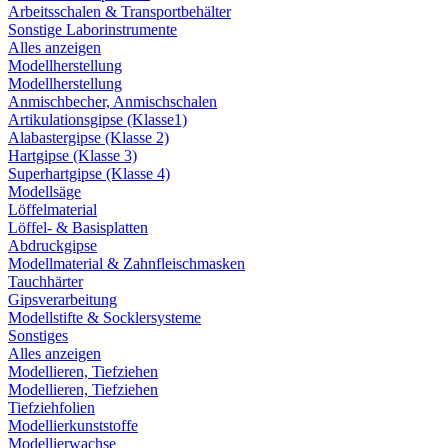
Arbeitsschalen & Transportbehälter
Sonstige Laborinstrumente
Alles anzeigen
Modellherstellung
Modellherstellung
Anmischbecher, Anmischschalen
Artikulationsgipse (Klasse1)
Alabastergipse (Klasse 2)
Hartgipse (Klasse 3)
Superhartgipse (Klasse 4)
Modellsäge
Löffelmaterial
Löffel- & Basisplatten
Abdruckgipse
Modellmaterial & Zahnfleischmasken
Tauchhärter
Gipsverarbeitung
Modellstifte & Socklersysteme
Sonstiges
Alles anzeigen
Modellieren, Tiefziehen
Modellieren, Tiefziehen
Tiefziehfolien
Modellierkunststoffe
Modellierwachse