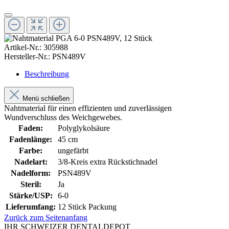
Artikel-Nr.:
305988
Hersteller-Nr.:
PSN489V
Beschreibung
Menü schließen
Nahtmaterial für einen effizienten und zuverlässigen
Wundverschluss des Weichgewebes.
Faden:
Polyglykolsäure
Fadenlänge:
45 cm
Farbe:
ungefärbt
Nadelart:
3/8-Kreis extra Rückstichnadel
Nadelform:
PSN489V
Steril:
Ja
Stärke/USP:
6-0
Lieferumfang:
12 Stück Packung
Zurück zum Seitenanfang
IHR SCHWEIZER DENTALDEPOT