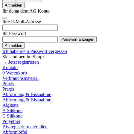
Anmelden
Ihr dema dent AG Konto
Ihre E-Mail-Adresse
Ihr Passwort
Passwort anzeigen
Anmelden
Ich habe mein Passwort vergessen
Sie sind neu im Shop?
→ Jetzt registrieren
Kontakt
0
Warenkorb
Verbrauchsmaterial
Praxis
Praxis
Abformung & Bissnahme
Abformung & Bissnahme
Alginate
A Silikone
C Silikone
Polyether
Bissregistriermaterialien
Abformlöffel