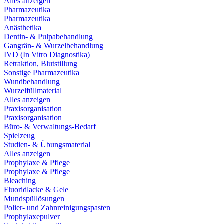
Alles anzeigen
Pharmazeutika
Pharmazeutika
Anästhetika
Dentin- & Pulpabehandlung
Gangrän- & Wurzelbehandlung
IVD (In Vitro Diagnostika)
Retraktion, Blutstillung
Sonstige Pharmazeutika
Wundbehandlung
Wurzelfüllmaterial
Alles anzeigen
Praxisorganisation
Praxisorganisation
Büro- & Verwaltungs-Bedarf
Spielzeug
Studien- & Übungsmaterial
Alles anzeigen
Prophylaxe & Pflege
Prophylaxe & Pflege
Bleaching
Fluoridlacke & Gele
Mundspüllösungen
Polier- und Zahnreinigungspasten
Prophylaxepulver