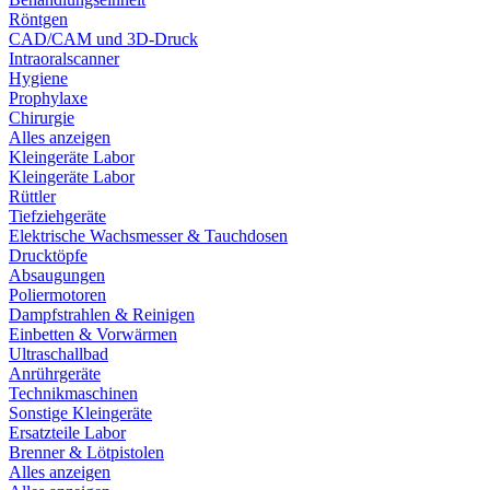
Röntgen
CAD/CAM und 3D-Druck
Intraoralscanner
Hygiene
Prophylaxe
Chirurgie
Alles anzeigen
Kleingeräte Labor
Kleingeräte Labor
Rüttler
Tiefziehgeräte
Elektrische Wachsmesser & Tauchdosen
Drucktöpfe
Absaugungen
Poliermotoren
Dampfstrahlen & Reinigen
Einbetten & Vorwärmen
Ultraschallbad
Anrührgeräte
Technikmaschinen
Sonstige Kleingeräte
Ersatzteile Labor
Brenner & Lötpistolen
Alles anzeigen