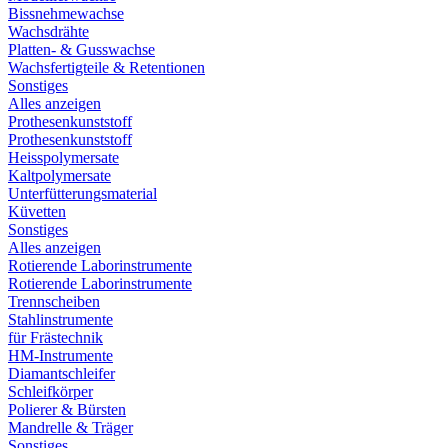
Bissnehmewachse
Wachsdrähte
Platten- & Gusswachse
Wachsfertigteile & Retentionen
Sonstiges
Alles anzeigen
Prothesenkunststoff
Prothesenkunststoff
Heisspolymersate
Kaltpolymersate
Unterfütterungsmaterial
Küvetten
Sonstiges
Alles anzeigen
Rotierende Laborinstrumente
Rotierende Laborinstrumente
Trennscheiben
Stahlinstrumente
für Frästechnik
HM-Instrumente
Diamantschleifer
Schleifkörper
Polierer & Bürsten
Mandrelle & Träger
Sonstiges