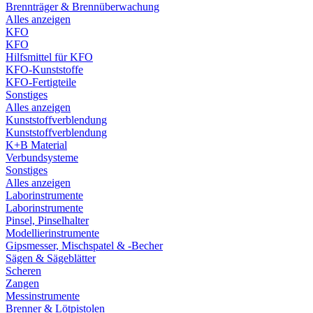
Brennträger & Brennüberwachung
Alles anzeigen
KFO
KFO
Hilfsmittel für KFO
KFO-Kunststoffe
KFO-Fertigteile
Sonstiges
Alles anzeigen
Kunststoffverblendung
Kunststoffverblendung
K+B Material
Verbundsysteme
Sonstiges
Alles anzeigen
Laborinstrumente
Laborinstrumente
Pinsel, Pinselhalter
Modellierinstrumente
Gipsmesser, Mischspatel & -Becher
Sägen & Sägeblätter
Scheren
Zangen
Messinstrumente
Brenner & Lötpistolen