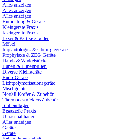
Alles anzeigen
Alles anzeigen
Alles anzeigen
Einrichtung & Geräte
Kleingeräte Praxis
Kleingeräte Praxis
Laser & Partikelstrahler
Möbel
Implantologie- & Chirurgiegeräte
Prophylaxe & ZEG-Geräte
Hand- & Winkelstücke
Lupen & Lupenbrillen
Diverse Kleingeräte
Endo-Geräte
Lichtpolymerisationsgeräte
Mischgeräte
Notfall-Koffer & Zubehör
Thermodesinfektor-Zubehör
Stuhlauflagen
Ersatzteile Praxis
Ultraschallbäder
Alles anzeigen
Geräte
Geräte
Behandlungseinheit