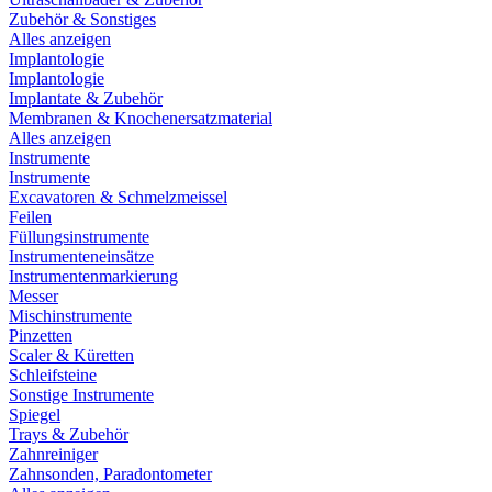
Zubehör & Sonstiges
Alles anzeigen
Implantologie
Implantologie
Implantate & Zubehör
Membranen & Knochenersatzmaterial
Alles anzeigen
Instrumente
Instrumente
Excavatoren & Schmelzmeissel
Feilen
Füllungsinstrumente
Instrumenteneinsätze
Instrumentenmarkierung
Messer
Mischinstrumente
Pinzetten
Scaler & Küretten
Schleifsteine
Sonstige Instrumente
Spiegel
Trays & Zubehör
Zahnreiniger
Zahnsonden, Paradontometer