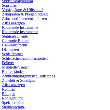
Speicheldiagnostika
Sonstiges
Versiegelung & Hilfsmittel
Zahnpasten & Pflegeprodukte
Zahn- und Interdentalbürsten
Alles anzeigen
Rotierende Instrumente
Rotierende Instrumente
Stahlinstrumente
Chirurgie-Bohrer
HM-Instrumente
Diamanten
Schleifkörper
Schleifscheiben/Finierstreifen
Polierer
Mandrelle/Träger
Bohrerständer
Zahnreinigungsbürsten (rotierend)
Zubehör & Sonstiges
Alles anzeigen
Röntgen
Röntgen
Röntgenfilme
Speicherfolien
Strahlenschutz