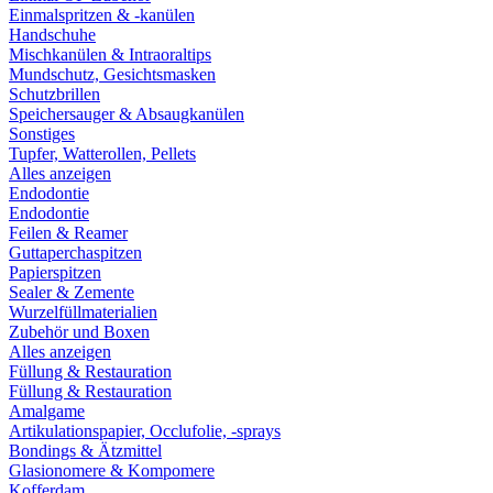
Einmalspritzen & -kanülen
Handschuhe
Mischkanülen & Intraoraltips
Mundschutz, Gesichtsmasken
Schutzbrillen
Speichersauger & Absaugkanülen
Sonstiges
Tupfer, Watterollen, Pellets
Alles anzeigen
Endodontie
Endodontie
Feilen & Reamer
Guttaperchaspitzen
Papierspitzen
Sealer & Zemente
Wurzelfüllmaterialien
Zubehör und Boxen
Alles anzeigen
Füllung & Restauration
Füllung & Restauration
Amalgame
Artikulationspapier, Occlufolie, -sprays
Bondings & Ätzmittel
Glasionomere & Kompomere
Kofferdam