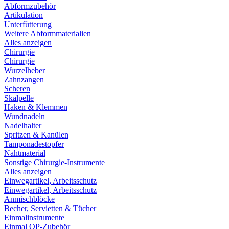
Abformzubehör
Artikulation
Unterfütterung
Weitere Abformmaterialien
Alles anzeigen
Chirurgie
Chirurgie
Wurzelheber
Zahnzangen
Scheren
Skalpelle
Haken & Klemmen
Wundnadeln
Nadelhalter
Spritzen & Kanülen
Tamponadestopfer
Nahtmaterial
Sonstige Chirurgie-Instrumente
Alles anzeigen
Einwegartikel, Arbeitsschutz
Einwegartikel, Arbeitsschutz
Anmischblöcke
Becher, Servietten & Tücher
Einmalinstrumente
Einmal OP-Zubehör