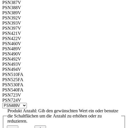
PSN387V
PSN388V
PSN389V
PSN392V
PSN393V
PSN397V
PSN421V
PSN422V
PSN460V
PSN489V
PSN490V
PSN492V
PSN493V
PSN494V
PSN510FA
PSN525FA
PSN530FA
PSN540FA
PSN723V
PSN724V
Produkt Anzahl: Gib den gewünschten Wert ein oder benutze
die Schaltflächen um die Anzahl zu erhöhen oder zu
reduzieren.