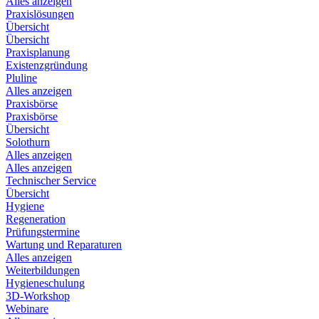
Alles anzeigen
Praxislösungen
Übersicht
Übersicht
Praxisplanung
Existenzgründung
Pluline
Alles anzeigen
Praxisbörse
Praxisbörse
Übersicht
Solothurn
Alles anzeigen
Alles anzeigen
Technischer Service
Übersicht
Hygiene
Regeneration
Prüfungstermine
Wartung und Reparaturen
Alles anzeigen
Weiterbildungen
Hygieneschulung
3D-Workshop
Webinare