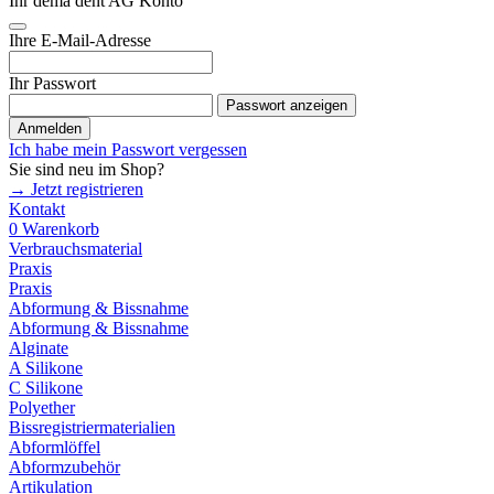
Ihr dema dent AG Konto
Ihre E-Mail-Adresse
Ihr Passwort
Passwort anzeigen
Anmelden
Ich habe mein Passwort vergessen
Sie sind neu im Shop?
→ Jetzt registrieren
Kontakt
0
Warenkorb
Verbrauchsmaterial
Praxis
Praxis
Abformung & Bissnahme
Abformung & Bissnahme
Alginate
A Silikone
C Silikone
Polyether
Bissregistriermaterialien
Abformlöffel
Abformzubehör
Artikulation