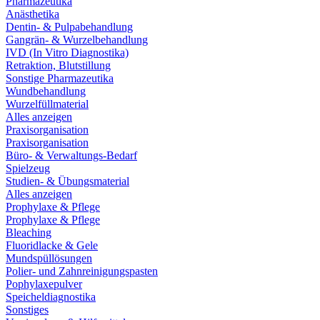
Pharmazeutika
Anästhetika
Dentin- & Pulpabehandlung
Gangrän- & Wurzelbehandlung
IVD (In Vitro Diagnostika)
Retraktion, Blutstillung
Sonstige Pharmazeutika
Wundbehandlung
Wurzelfüllmaterial
Alles anzeigen
Praxisorganisation
Praxisorganisation
Büro- & Verwaltungs-Bedarf
Spielzeug
Studien- & Übungsmaterial
Alles anzeigen
Prophylaxe & Pflege
Prophylaxe & Pflege
Bleaching
Fluoridlacke & Gele
Mundspüllösungen
Polier- und Zahnreinigungspasten
Pophylaxepulver
Speicheldiagnostika
Sonstiges