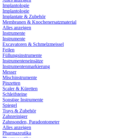
Implantologie
Implantologie
Implantate & Zubehör
Membranen & Knochenersatzmaterial
Alles anzeigen
Instrumente
Instrumente
Excavatoren & Schmelzmeissel
Feilen
Füllungsinstrumente
Instrumenteneinsätze
Instrumentenmarkierung
Messer
Mischinstrumente
Pinzetten
Scaler & Küretten
Schleifsteine
Sonstige Instrumente
Spiegel
Trays & Zubehör
Zahnreiniger
Zahnsonden, Paradontometer
Alles anzeigen
Pharmazeutika