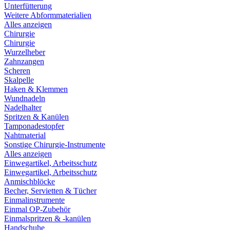
Unterfütterung
Weitere Abformmaterialien
Alles anzeigen
Chirurgie
Chirurgie
Wurzelheber
Zahnzangen
Scheren
Skalpelle
Haken & Klemmen
Wundnadeln
Nadelhalter
Spritzen & Kanülen
Tamponadestopfer
Nahtmaterial
Sonstige Chirurgie-Instrumente
Alles anzeigen
Einwegartikel, Arbeitsschutz
Einwegartikel, Arbeitsschutz
Anmischblöcke
Becher, Servietten & Tücher
Einmalinstrumente
Einmal OP-Zubehör
Einmalspritzen & -kanülen
Handschuhe