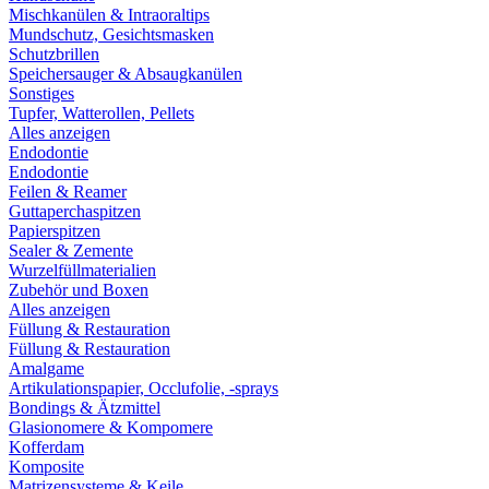
Mischkanülen & Intraoraltips
Mundschutz, Gesichtsmasken
Schutzbrillen
Speichersauger & Absaugkanülen
Sonstiges
Tupfer, Watterollen, Pellets
Alles anzeigen
Endodontie
Endodontie
Feilen & Reamer
Guttaperchaspitzen
Papierspitzen
Sealer & Zemente
Wurzelfüllmaterialien
Zubehör und Boxen
Alles anzeigen
Füllung & Restauration
Füllung & Restauration
Amalgame
Artikulationspapier, Occlufolie, -sprays
Bondings & Ätzmittel
Glasionomere & Kompomere
Kofferdam
Komposite
Matrizensysteme & Keile