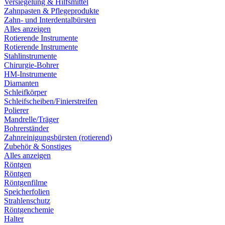
Versiegelung & Hilfsmittel
Zahnpasten & Pflegeprodukte
Zahn- und Interdentalbürsten
Alles anzeigen
Rotierende Instrumente
Rotierende Instrumente
Stahlinstrumente
Chirurgie-Bohrer
HM-Instrumente
Diamanten
Schleifkörper
Schleifscheiben/Finierstreifen
Polierer
Mandrelle/Träger
Bohrerständer
Zahnreinigungsbürsten (rotierend)
Zubehör & Sonstiges
Alles anzeigen
Röntgen
Röntgen
Röntgenfilme
Speicherfolien
Strahlenschutz
Röntgenchemie
Halter