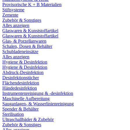
Provisorische K + B Materialien
Stiftsysteme
Zemente
Zubehör & Sonstiges
Alles anzeigen
Glaswaren & Kunststoffartikel
Glaswaren & Kunststoffartikel
Glas- & Porzellanwaren
Schalen, Dosen & Behälter
Schubladeneinsätze
Alles anzeigen
Hygiene & Desinfektion
Hygiene & Desinfektion
Abdruck-Desinfektion
Desinfektionstücher
Flächendesinfektion
Händedesinfektion
Instrumentenreinigung & -desinfektion
Maschinelle Aufbereitung
Sauganlagen- & Wasserlinienreinigung
Spender & Behälter
Sterilisation
Ultraschallbäder & Zubehör
Zubehör & Sonstiges
Alles anzeigen