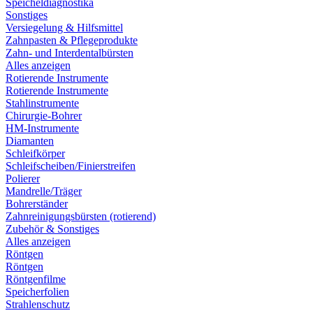
Speicheldiagnostika
Sonstiges
Versiegelung & Hilfsmittel
Zahnpasten & Pflegeprodukte
Zahn- und Interdentalbürsten
Alles anzeigen
Rotierende Instrumente
Rotierende Instrumente
Stahlinstrumente
Chirurgie-Bohrer
HM-Instrumente
Diamanten
Schleifkörper
Schleifscheiben/Finierstreifen
Polierer
Mandrelle/Träger
Bohrerständer
Zahnreinigungsbürsten (rotierend)
Zubehör & Sonstiges
Alles anzeigen
Röntgen
Röntgen
Röntgenfilme
Speicherfolien
Strahlenschutz