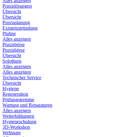
Alles anzeigen
Praxislösungen
Übersicht
Übersicht
Praxisplanung
Existenzgründung
Pluline
Alles anzeigen
Praxisbörse
Praxisbörse
Übersicht
Solothurn
Alles anzeigen
Alles anzeigen
Technischer Service
Übersicht
Hygiene
Regeneration
Prüfungstermine
Wartung und Reparaturen
Alles anzeigen
Weiterbildungen
Hygieneschulung
3D-Workshop
Webinare