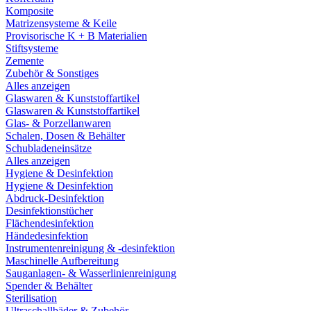
Komposite
Matrizensysteme & Keile
Provisorische K + B Materialien
Stiftsysteme
Zemente
Zubehör & Sonstiges
Alles anzeigen
Glaswaren & Kunststoffartikel
Glaswaren & Kunststoffartikel
Glas- & Porzellanwaren
Schalen, Dosen & Behälter
Schubladeneinsätze
Alles anzeigen
Hygiene & Desinfektion
Hygiene & Desinfektion
Abdruck-Desinfektion
Desinfektionstücher
Flächendesinfektion
Händedesinfektion
Instrumentenreinigung & -desinfektion
Maschinelle Aufbereitung
Sauganlagen- & Wasserlinienreinigung
Spender & Behälter
Sterilisation
Ultraschallbäder & Zubehör