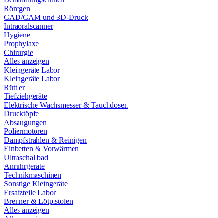
Röntgen
CAD/CAM und 3D-Druck
Intraoralscanner
Hygiene
Prophylaxe
Chirurgie
Alles anzeigen
Kleingeräte Labor
Kleingeräte Labor
Rüttler
Tiefziehgeräte
Elektrische Wachsmesser & Tauchdosen
Drucktöpfe
Absaugungen
Poliermotoren
Dampfstrahlen & Reinigen
Einbetten & Vorwärmen
Ultraschallbad
Anrührgeräte
Technikmaschinen
Sonstige Kleingeräte
Ersatzteile Labor
Brenner & Lötpistolen
Alles anzeigen