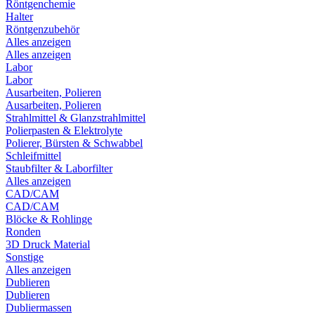
Röntgenchemie
Halter
Röntgenzubehör
Alles anzeigen
Alles anzeigen
Labor
Labor
Ausarbeiten, Polieren
Ausarbeiten, Polieren
Strahlmittel & Glanzstrahlmittel
Polierpasten & Elektrolyte
Polierer, Bürsten & Schwabbel
Schleifmittel
Staubfilter & Laborfilter
Alles anzeigen
CAD/CAM
CAD/CAM
Blöcke & Rohlinge
Ronden
3D Druck Material
Sonstige
Alles anzeigen
Dublieren
Dublieren
Dubliermassen