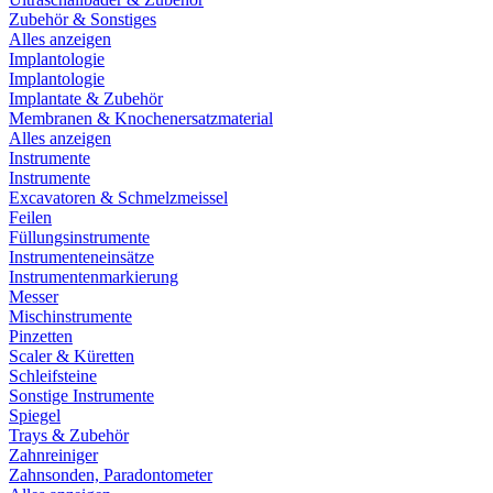
Zubehör & Sonstiges
Alles anzeigen
Implantologie
Implantologie
Implantate & Zubehör
Membranen & Knochenersatzmaterial
Alles anzeigen
Instrumente
Instrumente
Excavatoren & Schmelzmeissel
Feilen
Füllungsinstrumente
Instrumenteneinsätze
Instrumentenmarkierung
Messer
Mischinstrumente
Pinzetten
Scaler & Küretten
Schleifsteine
Sonstige Instrumente
Spiegel
Trays & Zubehör
Zahnreiniger
Zahnsonden, Paradontometer