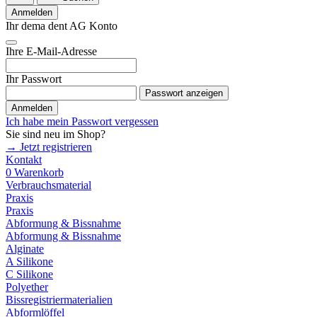
Anmelden
Ihr dema dent AG Konto
Ihre E-Mail-Adresse
Ihr Passwort
Passwort anzeigen
Anmelden
Ich habe mein Passwort vergessen
Sie sind neu im Shop?
→ Jetzt registrieren
Kontakt
0
Warenkorb
Verbrauchsmaterial
Praxis
Praxis
Abformung & Bissnahme
Abformung & Bissnahme
Alginate
A Silikone
C Silikone
Polyether
Bissregistriermaterialien
Abformlöffel