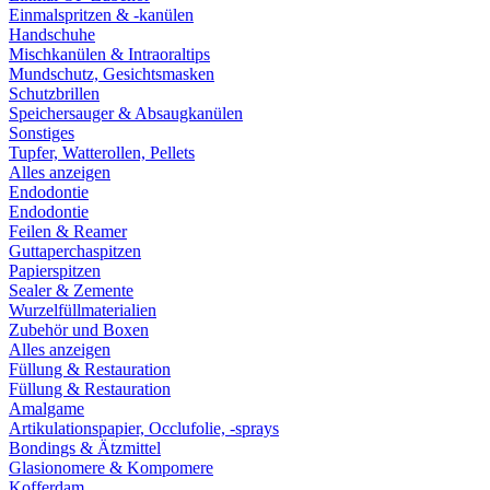
Einmalspritzen & -kanülen
Handschuhe
Mischkanülen & Intraoraltips
Mundschutz, Gesichtsmasken
Schutzbrillen
Speichersauger & Absaugkanülen
Sonstiges
Tupfer, Watterollen, Pellets
Alles anzeigen
Endodontie
Endodontie
Feilen & Reamer
Guttaperchaspitzen
Papierspitzen
Sealer & Zemente
Wurzelfüllmaterialien
Zubehör und Boxen
Alles anzeigen
Füllung & Restauration
Füllung & Restauration
Amalgame
Artikulationspapier, Occlufolie, -sprays
Bondings & Ätzmittel
Glasionomere & Kompomere
Kofferdam