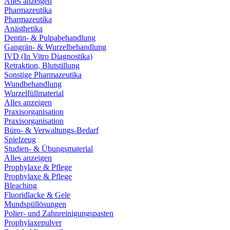
Alles anzeigen
Pharmazeutika
Pharmazeutika
Anästhetika
Dentin- & Pulpabehandlung
Gangrän- & Wurzelbehandlung
IVD (In Vitro Diagnostika)
Retraktion, Blutstillung
Sonstige Pharmazeutika
Wundbehandlung
Wurzelfüllmaterial
Alles anzeigen
Praxisorganisation
Praxisorganisation
Büro- & Verwaltungs-Bedarf
Spielzeug
Studien- & Übungsmaterial
Alles anzeigen
Prophylaxe & Pflege
Prophylaxe & Pflege
Bleaching
Fluoridlacke & Gele
Mundspüllösungen
Polier- und Zahnreinigungspasten
Prophylaxepulver