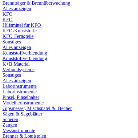
Brennträger & Brennüberwachung
Alles anzeigen
KFO
KFO
Hilfsmittel für KFO
KFO-Kunststoffe
KFO-Fertigteile
Sonstiges
Alles anzeigen
Kunststoffverblendung
Kunststoffverblendung
K+B Material
Verbundsysteme
Sonstiges
Alles anzeigen
Laborinstrumente
Laborinstrumente
Pinsel, Pinselhalter
Modellierinstrumente
Gipsmesser, Mischspatel & -Becher
Sägen & Sägeblätter
Scheren
Zangen
Messinstrumente
Brenner & Lötpistolen