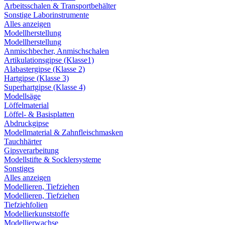
Arbeitsschalen & Transportbehälter
Sonstige Laborinstrumente
Alles anzeigen
Modellherstellung
Modellherstellung
Anmischbecher, Anmischschalen
Artikulationsgipse (Klasse1)
Alabastergipse (Klasse 2)
Hartgipse (Klasse 3)
Superhartgipse (Klasse 4)
Modellsäge
Löffelmaterial
Löffel- & Basisplatten
Abdruckgipse
Modellmaterial & Zahnfleischmasken
Tauchhärter
Gipsverarbeitung
Modellstifte & Socklersysteme
Sonstiges
Alles anzeigen
Modellieren, Tiefziehen
Modellieren, Tiefziehen
Tiefziehfolien
Modellierkunststoffe
Modellierwachse