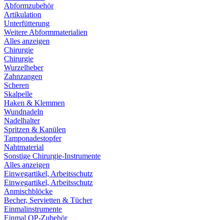
Abformzubehör
Artikulation
Unterfütterung
Weitere Abformmaterialien
Alles anzeigen
Chirurgie
Chirurgie
Wurzelheber
Zahnzangen
Scheren
Skalpelle
Haken & Klemmen
Wundnadeln
Nadelhalter
Spritzen & Kanülen
Tamponadestopfer
Nahtmaterial
Sonstige Chirurgie-Instrumente
Alles anzeigen
Einwegartikel, Arbeitsschutz
Einwegartikel, Arbeitsschutz
Anmischblöcke
Becher, Servietten & Tücher
Einmalinstrumente
Einmal OP-Zubehör