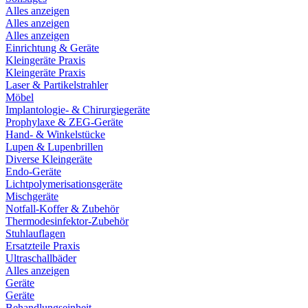
Alles anzeigen
Alles anzeigen
Alles anzeigen
Einrichtung & Geräte
Kleingeräte Praxis
Kleingeräte Praxis
Laser & Partikelstrahler
Möbel
Implantologie- & Chirurgiegeräte
Prophylaxe & ZEG-Geräte
Hand- & Winkelstücke
Lupen & Lupenbrillen
Diverse Kleingeräte
Endo-Geräte
Lichtpolymerisationsgeräte
Mischgeräte
Notfall-Koffer & Zubehör
Thermodesinfektor-Zubehör
Stuhlauflagen
Ersatzteile Praxis
Ultraschallbäder
Alles anzeigen
Geräte
Geräte
Behandlungseinheit