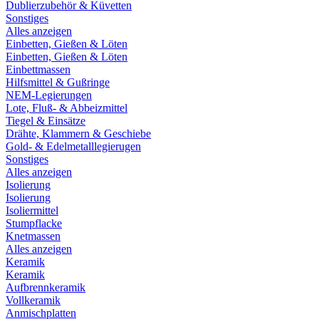
Dublierzubehör & Küvetten
Sonstiges
Alles anzeigen
Einbetten, Gießen & Löten
Einbetten, Gießen & Löten
Einbettmassen
Hilfsmittel & Gußringe
NEM-Legierungen
Lote, Fluß- & Abbeizmittel
Tiegel & Einsätze
Drähte, Klammern & Geschiebe
Gold- & Edelmetalllegierugen
Sonstiges
Alles anzeigen
Isolierung
Isolierung
Isoliermittel
Stumpflacke
Knetmassen
Alles anzeigen
Keramik
Keramik
Aufbrennkeramik
Vollkeramik
Anmischplatten