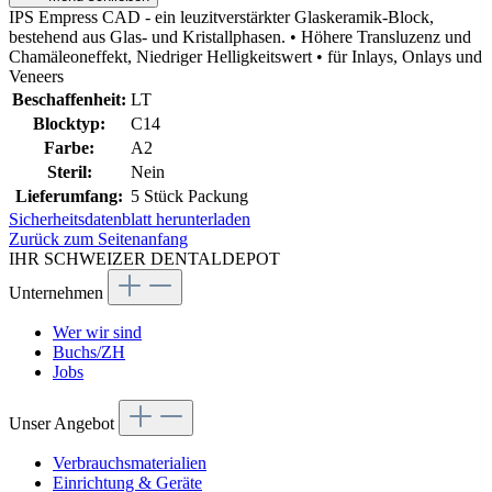
IPS Empress CAD - ein leuzitverstärkter Glaskeramik-Block,
bestehend aus Glas- und Kristallphasen. • Höhere Transluzenz und
Chamäleoneffekt, Niedriger Helligkeitswert • für Inlays, Onlays und
Veneers
Beschaffenheit:
LT
Blocktyp:
C14
Farbe:
A2
Steril:
Nein
Lieferumfang:
5 Stück Packung
Sicherheitsdatenblatt herunterladen
Zurück zum Seitenanfang
IHR SCHWEIZER DENTALDEPOT
Unternehmen
Wer wir sind
Buchs/ZH
Jobs
Unser Angebot
Verbrauchsmaterialien
Einrichtung & Geräte