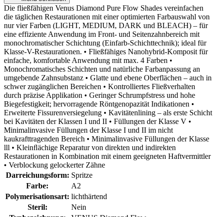
Die fließfähigen Venus Diamond Pure Flow Shades vereinfachen
die täglichen Restaurationen mit einer optimierten Farbauswahl von
nur vier Farben (LIGHT, MEDIUM, DARK und BLEACH) – für
eine effiziente Anwendung im Front- und Seitenzahnbereich mit
monochromatischer Schichtung (Einfarb-Schichttechnik); ideal für
Klasse-V-Restaurationen. • Fließfähiges Nanohybrid-Komposit für
einfache, komfortable Anwendung mit max. 4 Farben •
Monochromatisches Schichten und natürliche Farbanpassung an
umgebende Zahnsubstanz • Glatte und ebene Oberflächen – auch in
schwer zugänglichen Bereichen • Kontrolliertes Fließverhalten
durch präzise Applikation • Geringer Schrumpfstress und hohe
Biegefestigkeit; hervorragende Röntgenopazität Indikationen •
Erweiterte Fissurenversiegelung • Kavitätenlining – als erste Schicht
bei Kavitäten der Klassen I und II • Füllungen der Klasse V •
Minimalinvasive Füllungen der Klasse I und II im nicht
kaukrafttragenden Bereich • Minimalinvasive Füllungen der Klasse
lll • Kleinﬂächige Reparatur von direkten und indirekten
Restaurationen in Kombination mit einem geeigneten Haftvermittler
• Verblockung gelockerter Zähne
Darreichungsform:
Spritze
Farbe:
A2
Polymerisationsart:
lichthärtend
Steril:
Nein