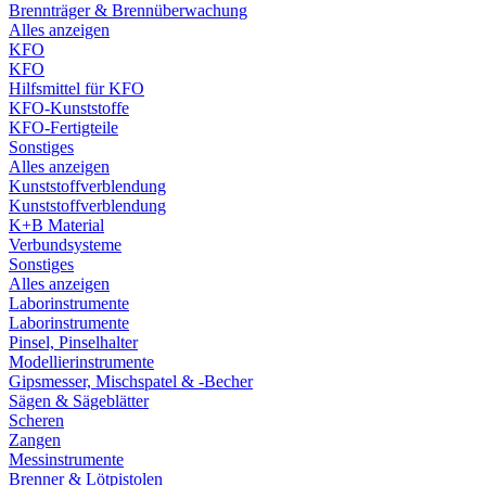
Brennträger & Brennüberwachung
Alles anzeigen
KFO
KFO
Hilfsmittel für KFO
KFO-Kunststoffe
KFO-Fertigteile
Sonstiges
Alles anzeigen
Kunststoffverblendung
Kunststoffverblendung
K+B Material
Verbundsysteme
Sonstiges
Alles anzeigen
Laborinstrumente
Laborinstrumente
Pinsel, Pinselhalter
Modellierinstrumente
Gipsmesser, Mischspatel & -Becher
Sägen & Sägeblätter
Scheren
Zangen
Messinstrumente
Brenner & Lötpistolen