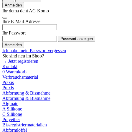
Anmelden
Ihr dema dent AG Konto
Ihre E-Mail-Adresse
Ihr Passwort
Passwort anzeigen
Anmelden
Ich habe mein Passwort vergessen
Sie sind neu im Shop?
→ Jetzt registrieren
Kontakt
0
Warenkorb
Verbrauchsmaterial
Praxis
Praxis
Abformung & Bissnahme
Abformung & Bissnahme
Alginate
A Silikone
C Silikone
Polyether
Bissregistriermaterialien
Abformlöffel