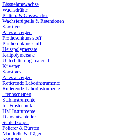
Bissnehmewachse
Wachsdrähte
Platten- & Gusswachse
Wachsfertigteile & Retentionen
Sonstiges
Alles anzeigen
Prothesenkunststoff
Prothesenkunststoff
Heisspolymersate
Kaltpolymersate
Unterfütterungsmaterial
Küvetten
Sonstiges
Alles anzeigen
Rotierende Laborinstrumente
Rotierende Laborinstrumente
Trennscheiben
Stahlinstrumente
für Frästechnik
HM-Instrumente
Diamantschleifer
Schleifkörper
Polierer & Bürsten
Mandrelle & Träger
Sonstiges