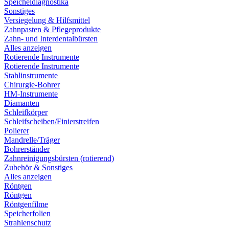
Speicheldiagnostika
Sonstiges
Versiegelung & Hilfsmittel
Zahnpasten & Pflegeprodukte
Zahn- und Interdentalbürsten
Alles anzeigen
Rotierende Instrumente
Rotierende Instrumente
Stahlinstrumente
Chirurgie-Bohrer
HM-Instrumente
Diamanten
Schleifkörper
Schleifscheiben/Finierstreifen
Polierer
Mandrelle/Träger
Bohrerständer
Zahnreinigungsbürsten (rotierend)
Zubehör & Sonstiges
Alles anzeigen
Röntgen
Röntgen
Röntgenfilme
Speicherfolien
Strahlenschutz