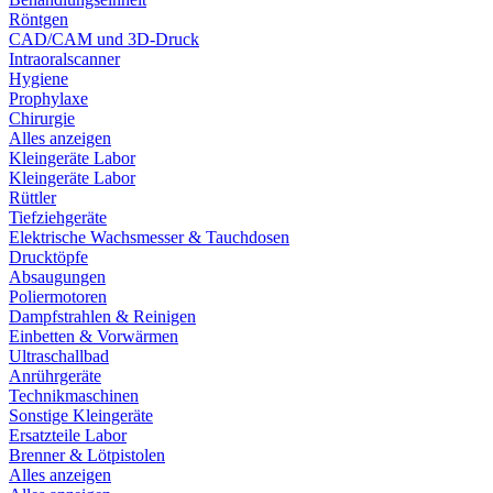
Röntgen
CAD/CAM und 3D-Druck
Intraoralscanner
Hygiene
Prophylaxe
Chirurgie
Alles anzeigen
Kleingeräte Labor
Kleingeräte Labor
Rüttler
Tiefziehgeräte
Elektrische Wachsmesser & Tauchdosen
Drucktöpfe
Absaugungen
Poliermotoren
Dampfstrahlen & Reinigen
Einbetten & Vorwärmen
Ultraschallbad
Anrührgeräte
Technikmaschinen
Sonstige Kleingeräte
Ersatzteile Labor
Brenner & Lötpistolen
Alles anzeigen