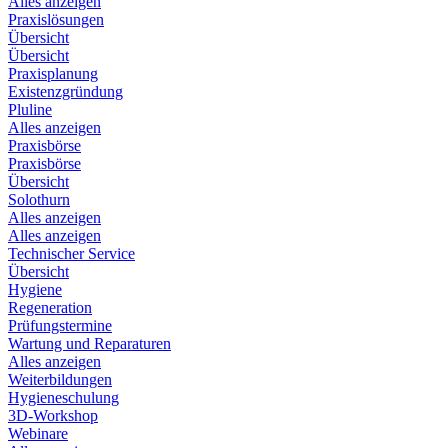
Alles anzeigen
Praxislösungen
Übersicht
Übersicht
Praxisplanung
Existenzgründung
Pluline
Alles anzeigen
Praxisbörse
Praxisbörse
Übersicht
Solothurn
Alles anzeigen
Alles anzeigen
Technischer Service
Übersicht
Hygiene
Regeneration
Prüfungstermine
Wartung und Reparaturen
Alles anzeigen
Weiterbildungen
Hygieneschulung
3D-Workshop
Webinare