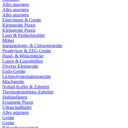
Alles anzeigen
Alles anzeigen
Alles anzeigen
Einrichtung & Geräte
Kleingeräte Praxis
Kleingeräte Praxis
Laser & Partikelstrahler
Möbel
Implantologie- & Chirurgiegeräte
Prophylaxe & ZEG-Geräte
Hand- & Winkelstücke
Lupen & Lupenbrillen
Diverse Kleingeräte
Endo-Geräte
Lichtpolymerisationsgeräte
Mischgeräte
Notfall-Koffer & Zubehör
Thermodesinfektor-Zubehör
Stuhlauflagen
Ersatzteile Praxis
Ultraschallbäder
Alles anzeigen
Geräte
Geräte
Behandlungseinheit