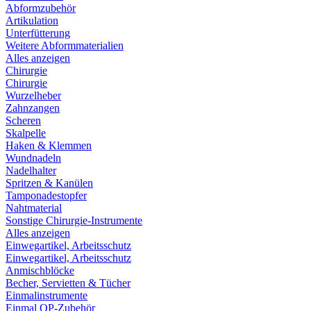
Abformzubehör
Artikulation
Unterfütterung
Weitere Abformmaterialien
Alles anzeigen
Chirurgie
Chirurgie
Wurzelheber
Zahnzangen
Scheren
Skalpelle
Haken & Klemmen
Wundnadeln
Nadelhalter
Spritzen & Kanülen
Tamponadestopfer
Nahtmaterial
Sonstige Chirurgie-Instrumente
Alles anzeigen
Einwegartikel, Arbeitsschutz
Einwegartikel, Arbeitsschutz
Anmischblöcke
Becher, Servietten & Tücher
Einmalinstrumente
Einmal OP-Zubehör