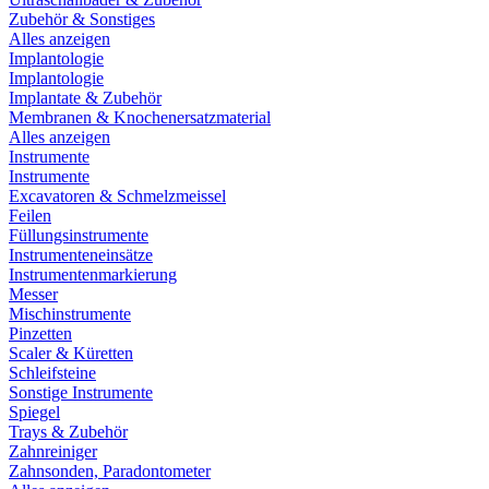
Zubehör & Sonstiges
Alles anzeigen
Implantologie
Implantologie
Implantate & Zubehör
Membranen & Knochenersatzmaterial
Alles anzeigen
Instrumente
Instrumente
Excavatoren & Schmelzmeissel
Feilen
Füllungsinstrumente
Instrumenteneinsätze
Instrumentenmarkierung
Messer
Mischinstrumente
Pinzetten
Scaler & Küretten
Schleifsteine
Sonstige Instrumente
Spiegel
Trays & Zubehör
Zahnreiniger
Zahnsonden, Paradontometer