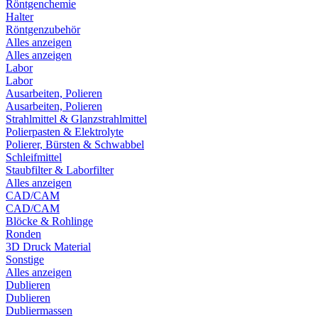
Röntgenchemie
Halter
Röntgenzubehör
Alles anzeigen
Alles anzeigen
Labor
Labor
Ausarbeiten, Polieren
Ausarbeiten, Polieren
Strahlmittel & Glanzstrahlmittel
Polierpasten & Elektrolyte
Polierer, Bürsten & Schwabbel
Schleifmittel
Staubfilter & Laborfilter
Alles anzeigen
CAD/CAM
CAD/CAM
Blöcke & Rohlinge
Ronden
3D Druck Material
Sonstige
Alles anzeigen
Dublieren
Dublieren
Dubliermassen