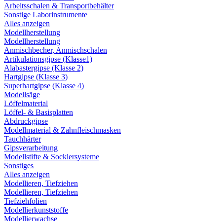
Arbeitsschalen & Transportbehälter
Sonstige Laborinstrumente
Alles anzeigen
Modellherstellung
Modellherstellung
Anmischbecher, Anmischschalen
Artikulationsgipse (Klasse1)
Alabastergipse (Klasse 2)
Hartgipse (Klasse 3)
Superhartgipse (Klasse 4)
Modellsäge
Löffelmaterial
Löffel- & Basisplatten
Abdruckgipse
Modellmaterial & Zahnfleischmasken
Tauchhärter
Gipsverarbeitung
Modellstifte & Socklersysteme
Sonstiges
Alles anzeigen
Modellieren, Tiefziehen
Modellieren, Tiefziehen
Tiefziehfolien
Modellierkunststoffe
Modellierwachse