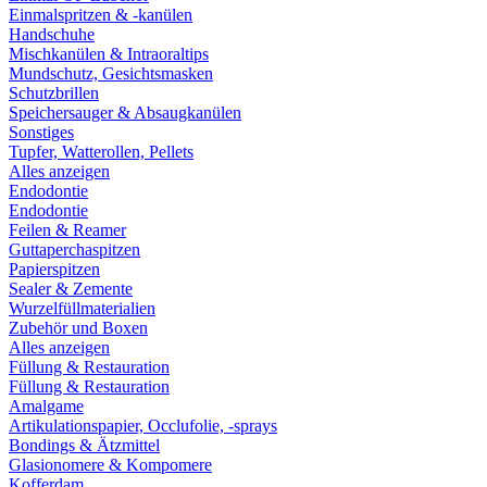
Einmalspritzen & -kanülen
Handschuhe
Mischkanülen & Intraoraltips
Mundschutz, Gesichtsmasken
Schutzbrillen
Speichersauger & Absaugkanülen
Sonstiges
Tupfer, Watterollen, Pellets
Alles anzeigen
Endodontie
Endodontie
Feilen & Reamer
Guttaperchaspitzen
Papierspitzen
Sealer & Zemente
Wurzelfüllmaterialien
Zubehör und Boxen
Alles anzeigen
Füllung & Restauration
Füllung & Restauration
Amalgame
Artikulationspapier, Occlufolie, -sprays
Bondings & Ätzmittel
Glasionomere & Kompomere
Kofferdam