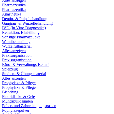
Alles anzeigen
Pharmazeutika
Pharmazeutika
Anästhetika
Dentin- & Pulpabehandlung
Gangrän- & Wurzelbehandlung
IVD (In Vitro Diagnostika)
Retraktion, Blutstillung
Sonstige Pharmazeutika
Wundbehandlung
Wurzelfüllmaterial
Alles anzeigen
Praxisorganisation
Praxisorganisation
Büro- & Verwaltungs-Bedarf
Spielzeug
Studien- & Übungsmaterial
Alles anzeigen
Prophylaxe & Pflege
Prophylaxe & Pflege
Bleaching
Fluoridlacke & Gele
Mundspüllösungen
Polier- und Zahnreinigungspasten
Pophylaxepulver