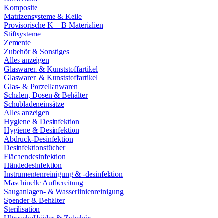
Komposite
Matrizensysteme & Keile
Provisorische K + B Materialien
Stiftsysteme
Zemente
Zubehör & Sonstiges
Alles anzeigen
Glaswaren & Kunststoffartikel
Glaswaren & Kunststoffartikel
Glas- & Porzellanwaren
Schalen, Dosen & Behälter
Schubladeneinsätze
Alles anzeigen
Hygiene & Desinfektion
Hygiene & Desinfektion
Abdruck-Desinfektion
Desinfektionstücher
Flächendesinfektion
Händedesinfektion
Instrumentenreinigung & -desinfektion
Maschinelle Aufbereitung
Sauganlagen- & Wasserlinienreinigung
Spender & Behälter
Sterilisation
Ultraschallbäder & Zubehör