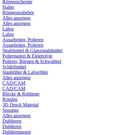
Röntgenchemie
Halter
Röntgenzubehör
Alles anzeigen
Alles anzeigen
Labor
Labor
Ausarbeiten, Polieren
Ausarbeiten, Polieren
Strahlmittel & Glanzstrahlmittel
Polierpasten & Elektrolyte
Polierer, Bürsten & Schwabbel
Schleifmittel
Staubfilter & Laborfilter
Alles anzeigen
CAD/CAM
CAD/CAM
Blöcke & Rohlinge
Ronden
3D Druck Material
Sonstige
Alles anzeigen
Dublieren
Dublieren
Dubliermassen