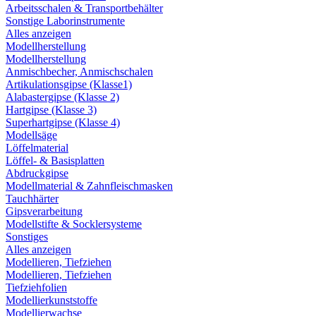
Arbeitsschalen & Transportbehälter
Sonstige Laborinstrumente
Alles anzeigen
Modellherstellung
Modellherstellung
Anmischbecher, Anmischschalen
Artikulationsgipse (Klasse1)
Alabastergipse (Klasse 2)
Hartgipse (Klasse 3)
Superhartgipse (Klasse 4)
Modellsäge
Löffelmaterial
Löffel- & Basisplatten
Abdruckgipse
Modellmaterial & Zahnfleischmasken
Tauchhärter
Gipsverarbeitung
Modellstifte & Socklersysteme
Sonstiges
Alles anzeigen
Modellieren, Tiefziehen
Modellieren, Tiefziehen
Tiefziehfolien
Modellierkunststoffe
Modellierwachse