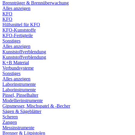
Brennträger & Brennüberwachung
Alles anzeigen
KFO
KFO
Hilfsmittel für KFO
KFO-Kunststoffe
KFO-Fertigteile
Sonstiges
Alles anzeigen
Kunststoffverblendung
Kunststoffverblendung
K+B Material
Verbundsysteme
Sonstiges
Alles anzeigen
Laborinstrumente
Laborinstrumente
Pinsel, Pinselhalter
Modellierinstrumente
Gipsmesser, Mischspatel & -Becher
Sägen & Sägeblätter
Scheren
Zangen
Messinstrumente
Brenner & Lötpistolen