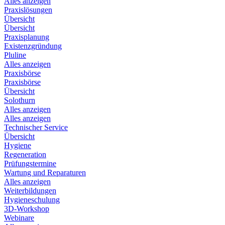
Alles anzeigen
Praxislösungen
Übersicht
Übersicht
Praxisplanung
Existenzgründung
Pluline
Alles anzeigen
Praxisbörse
Praxisbörse
Übersicht
Solothurn
Alles anzeigen
Alles anzeigen
Technischer Service
Übersicht
Hygiene
Regeneration
Prüfungstermine
Wartung und Reparaturen
Alles anzeigen
Weiterbildungen
Hygieneschulung
3D-Workshop
Webinare