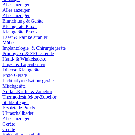
Alles anzeigen
Alles anzeigen
Alles anzeigen
Einrichtung & Geräte
Kleingeräte Praxis
Kleingeräte Praxis
Laser & Partikelstrahler
Möbel
Implantologie- & Chirurgiegeräte
Prophylaxe & ZEG-Geräte
Hand- & Winkelstücke
Lupen & Lupenbrillen
Diverse Kleingeräte
Endo-Geräte
Lichtpolymerisationsgeräte
Mischgeräte
Notfall-Koffer & Zubehör
Thermodesinfektor-Zubehör
Stuhlauflagen
Ersatzteile Praxis
Ultraschallbäder
Alles anzeigen
Geräte
Geräte
Behandlungseinheit