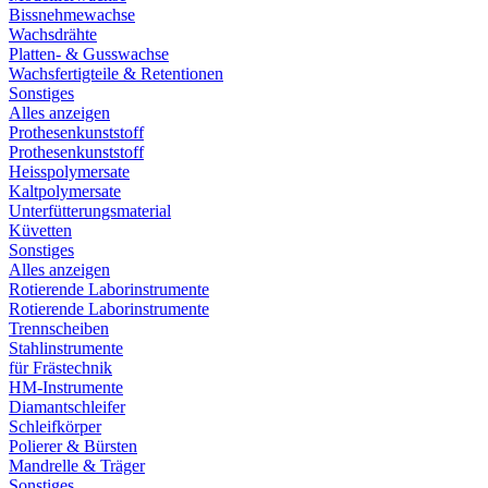
Bissnehmewachse
Wachsdrähte
Platten- & Gusswachse
Wachsfertigteile & Retentionen
Sonstiges
Alles anzeigen
Prothesenkunststoff
Prothesenkunststoff
Heisspolymersate
Kaltpolymersate
Unterfütterungsmaterial
Küvetten
Sonstiges
Alles anzeigen
Rotierende Laborinstrumente
Rotierende Laborinstrumente
Trennscheiben
Stahlinstrumente
für Frästechnik
HM-Instrumente
Diamantschleifer
Schleifkörper
Polierer & Bürsten
Mandrelle & Träger
Sonstiges