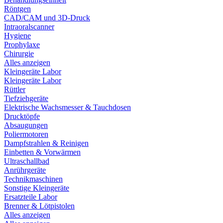
Röntgen
CAD/CAM und 3D-Druck
Intraoralscanner
Hygiene
Prophylaxe
Chirurgie
Alles anzeigen
Kleingeräte Labor
Kleingeräte Labor
Rüttler
Tiefziehgeräte
Elektrische Wachsmesser & Tauchdosen
Drucktöpfe
Absaugungen
Poliermotoren
Dampfstrahlen & Reinigen
Einbetten & Vorwärmen
Ultraschallbad
Anrührgeräte
Technikmaschinen
Sonstige Kleingeräte
Ersatzteile Labor
Brenner & Lötpistolen
Alles anzeigen