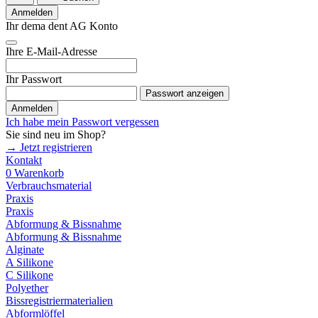
Anmelden
Ihr dema dent AG Konto
Ihre E-Mail-Adresse
Ihr Passwort
Passwort anzeigen
Anmelden
Ich habe mein Passwort vergessen
Sie sind neu im Shop?
→ Jetzt registrieren
Kontakt
0
Warenkorb
Verbrauchsmaterial
Praxis
Praxis
Abformung & Bissnahme
Abformung & Bissnahme
Alginate
A Silikone
C Silikone
Polyether
Bissregistriermaterialien
Abformlöffel