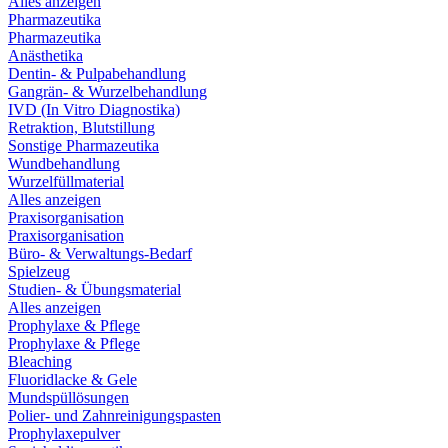
Alles anzeigen
Pharmazeutika
Pharmazeutika
Anästhetika
Dentin- & Pulpabehandlung
Gangrän- & Wurzelbehandlung
IVD (In Vitro Diagnostika)
Retraktion, Blutstillung
Sonstige Pharmazeutika
Wundbehandlung
Wurzelfüllmaterial
Alles anzeigen
Praxisorganisation
Praxisorganisation
Büro- & Verwaltungs-Bedarf
Spielzeug
Studien- & Übungsmaterial
Alles anzeigen
Prophylaxe & Pflege
Prophylaxe & Pflege
Bleaching
Fluoridlacke & Gele
Mundspüllösungen
Polier- und Zahnreinigungspasten
Prophylaxepulver