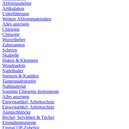
Abformzubehör
Artikulation
Unterfütterung
Weitere Abformmaterialien
Alles anzeigen
Chirurgie
Chirurgie
Wurzelheber
Zahnzangen
Scheren
Skalpelle
Haken & Klemmen
Wundnadeln
Nadelhalter
Spritzen & Kanülen
Tamponadestopfer
Nahtmaterial
Sonstige Chirurgie-Instrumente
Alles anzeigen
Einwegartikel, Arbeitsschutz
Einwegartikel, Arbeitsschutz
Anmischblöcke
Becher, Servietten & Tücher
Einmalinstrumente
Einmal OP-Zubehör