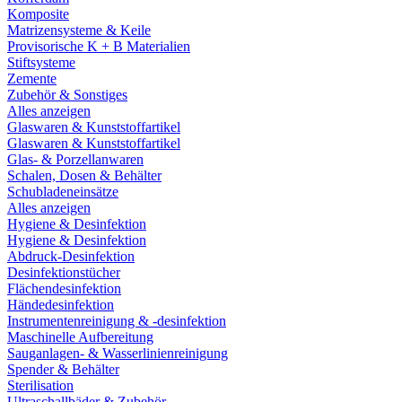
Komposite
Matrizensysteme & Keile
Provisorische K + B Materialien
Stiftsysteme
Zemente
Zubehör & Sonstiges
Alles anzeigen
Glaswaren & Kunststoffartikel
Glaswaren & Kunststoffartikel
Glas- & Porzellanwaren
Schalen, Dosen & Behälter
Schubladeneinsätze
Alles anzeigen
Hygiene & Desinfektion
Hygiene & Desinfektion
Abdruck-Desinfektion
Desinfektionstücher
Flächendesinfektion
Händedesinfektion
Instrumentenreinigung & -desinfektion
Maschinelle Aufbereitung
Sauganlagen- & Wasserlinienreinigung
Spender & Behälter
Sterilisation
Ultraschallbäder & Zubehör