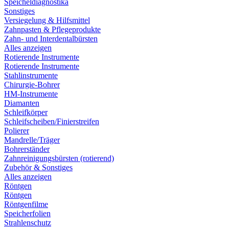
Speicheldiagnostika
Sonstiges
Versiegelung & Hilfsmittel
Zahnpasten & Pflegeprodukte
Zahn- und Interdentalbürsten
Alles anzeigen
Rotierende Instrumente
Rotierende Instrumente
Stahlinstrumente
Chirurgie-Bohrer
HM-Instrumente
Diamanten
Schleifkörper
Schleifscheiben/Finierstreifen
Polierer
Mandrelle/Träger
Bohrerständer
Zahnreinigungsbürsten (rotierend)
Zubehör & Sonstiges
Alles anzeigen
Röntgen
Röntgen
Röntgenfilme
Speicherfolien
Strahlenschutz