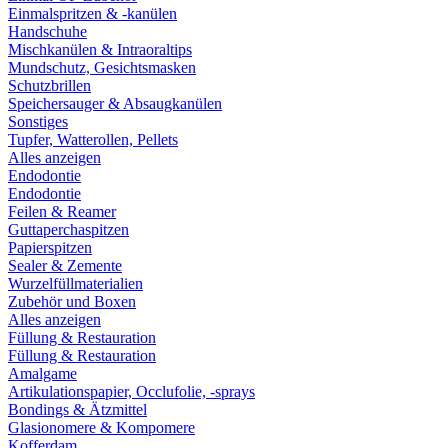
Einmalspritzen & -kanülen
Handschuhe
Mischkanülen & Intraoraltips
Mundschutz, Gesichtsmasken
Schutzbrillen
Speichersauger & Absaugkanülen
Sonstiges
Tupfer, Watterollen, Pellets
Alles anzeigen
Endodontie
Endodontie
Feilen & Reamer
Guttaperchaspitzen
Papierspitzen
Sealer & Zemente
Wurzelfüllmaterialien
Zubehör und Boxen
Alles anzeigen
Füllung & Restauration
Füllung & Restauration
Amalgame
Artikulationspapier, Occlufolie, -sprays
Bondings & Ätzmittel
Glasionomere & Kompomere
Kofferdam