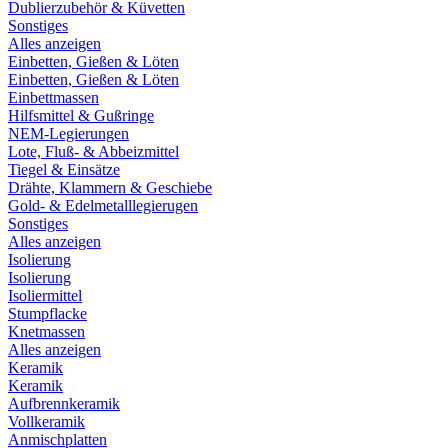
Dublierzubehör & Küvetten
Sonstiges
Alles anzeigen
Einbetten, Gießen & Löten
Einbetten, Gießen & Löten
Einbettmassen
Hilfsmittel & Gußringe
NEM-Legierungen
Lote, Fluß- & Abbeizmittel
Tiegel & Einsätze
Drähte, Klammern & Geschiebe
Gold- & Edelmetalllegierugen
Sonstiges
Alles anzeigen
Isolierung
Isolierung
Isoliermittel
Stumpflacke
Knetmassen
Alles anzeigen
Keramik
Keramik
Aufbrennkeramik
Vollkeramik
Anmischplatten