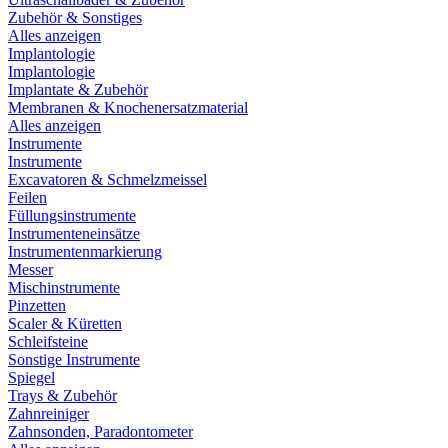
Zubehör & Sonstiges
Alles anzeigen
Implantologie
Implantologie
Implantate & Zubehör
Membranen & Knochenersatzmaterial
Alles anzeigen
Instrumente
Instrumente
Excavatoren & Schmelzmeissel
Feilen
Füllungsinstrumente
Instrumenteneinsätze
Instrumentenmarkierung
Messer
Mischinstrumente
Pinzetten
Scaler & Küretten
Schleifsteine
Sonstige Instrumente
Spiegel
Trays & Zubehör
Zahnreiniger
Zahnsonden, Paradontometer