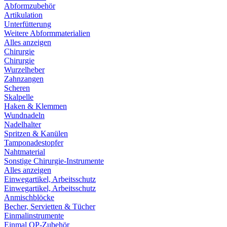
Abformzubehör
Artikulation
Unterfütterung
Weitere Abformmaterialien
Alles anzeigen
Chirurgie
Chirurgie
Wurzelheber
Zahnzangen
Scheren
Skalpelle
Haken & Klemmen
Wundnadeln
Nadelhalter
Spritzen & Kanülen
Tamponadestopfer
Nahtmaterial
Sonstige Chirurgie-Instrumente
Alles anzeigen
Einwegartikel, Arbeitsschutz
Einwegartikel, Arbeitsschutz
Anmischblöcke
Becher, Servietten & Tücher
Einmalinstrumente
Einmal OP-Zubehör