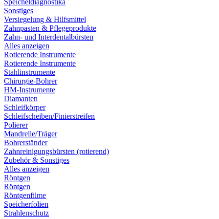
Speicheldiagnostika
Sonstiges
Versiegelung & Hilfsmittel
Zahnpasten & Pflegeprodukte
Zahn- und Interdentalbürsten
Alles anzeigen
Rotierende Instrumente
Rotierende Instrumente
Stahlinstrumente
Chirurgie-Bohrer
HM-Instrumente
Diamanten
Schleifkörper
Schleifscheiben/Finierstreifen
Polierer
Mandrelle/Träger
Bohrerständer
Zahnreinigungsbürsten (rotierend)
Zubehör & Sonstiges
Alles anzeigen
Röntgen
Röntgen
Röntgenfilme
Speicherfolien
Strahlenschutz