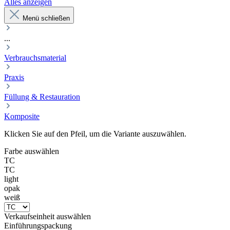
Alles anzeigen
Menü schließen
...
Verbrauchsmaterial
Praxis
Füllung & Restauration
Komposite
Klicken Sie auf den Pfeil, um die Variante auszuwählen.
Farbe
auswählen
TC
TC
light
opak
weiß
Verkaufseinheit
auswählen
Einführungspackung