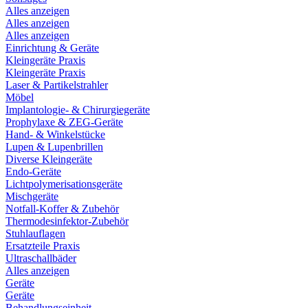
Alles anzeigen
Alles anzeigen
Alles anzeigen
Einrichtung & Geräte
Kleingeräte Praxis
Kleingeräte Praxis
Laser & Partikelstrahler
Möbel
Implantologie- & Chirurgiegeräte
Prophylaxe & ZEG-Geräte
Hand- & Winkelstücke
Lupen & Lupenbrillen
Diverse Kleingeräte
Endo-Geräte
Lichtpolymerisationsgeräte
Mischgeräte
Notfall-Koffer & Zubehör
Thermodesinfektor-Zubehör
Stuhlauflagen
Ersatzteile Praxis
Ultraschallbäder
Alles anzeigen
Geräte
Geräte
Behandlungseinheit