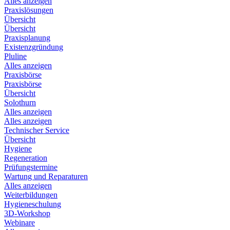
Alles anzeigen
Praxislösungen
Übersicht
Übersicht
Praxisplanung
Existenzgründung
Pluline
Alles anzeigen
Praxisbörse
Praxisbörse
Übersicht
Solothurn
Alles anzeigen
Alles anzeigen
Technischer Service
Übersicht
Hygiene
Regeneration
Prüfungstermine
Wartung und Reparaturen
Alles anzeigen
Weiterbildungen
Hygieneschulung
3D-Workshop
Webinare