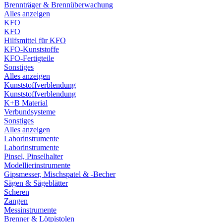
Brennträger & Brennüberwachung
Alles anzeigen
KFO
KFO
Hilfsmittel für KFO
KFO-Kunststoffe
KFO-Fertigteile
Sonstiges
Alles anzeigen
Kunststoffverblendung
Kunststoffverblendung
K+B Material
Verbundsysteme
Sonstiges
Alles anzeigen
Laborinstrumente
Laborinstrumente
Pinsel, Pinselhalter
Modellierinstrumente
Gipsmesser, Mischspatel & -Becher
Sägen & Sägeblätter
Scheren
Zangen
Messinstrumente
Brenner & Lötpistolen