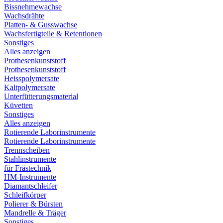
Bissnehmewachse
Wachsdrähte
Platten- & Gusswachse
Wachsfertigteile & Retentionen
Sonstiges
Alles anzeigen
Prothesenkunststoff
Prothesenkunststoff
Heisspolymersate
Kaltpolymersate
Unterfütterungsmaterial
Küvetten
Sonstiges
Alles anzeigen
Rotierende Laborinstrumente
Rotierende Laborinstrumente
Trennscheiben
Stahlinstrumente
für Frästechnik
HM-Instrumente
Diamantschleifer
Schleifkörper
Polierer & Bürsten
Mandrelle & Träger
Sonstiges