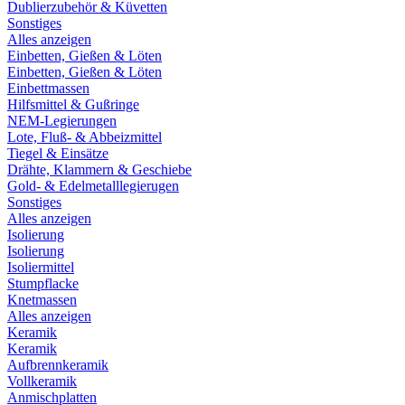
Dublierzubehör & Küvetten
Sonstiges
Alles anzeigen
Einbetten, Gießen & Löten
Einbetten, Gießen & Löten
Einbettmassen
Hilfsmittel & Gußringe
NEM-Legierungen
Lote, Fluß- & Abbeizmittel
Tiegel & Einsätze
Drähte, Klammern & Geschiebe
Gold- & Edelmetalllegierugen
Sonstiges
Alles anzeigen
Isolierung
Isolierung
Isoliermittel
Stumpflacke
Knetmassen
Alles anzeigen
Keramik
Keramik
Aufbrennkeramik
Vollkeramik
Anmischplatten