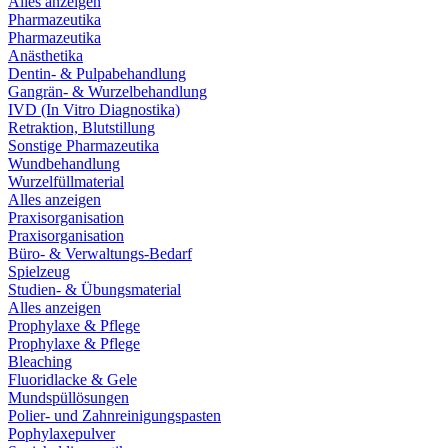
Alles anzeigen
Pharmazeutika
Pharmazeutika
Anästhetika
Dentin- & Pulpabehandlung
Gangrän- & Wurzelbehandlung
IVD (In Vitro Diagnostika)
Retraktion, Blutstillung
Sonstige Pharmazeutika
Wundbehandlung
Wurzelfüllmaterial
Alles anzeigen
Praxisorganisation
Praxisorganisation
Büro- & Verwaltungs-Bedarf
Spielzeug
Studien- & Übungsmaterial
Alles anzeigen
Prophylaxe & Pflege
Prophylaxe & Pflege
Bleaching
Fluoridlacke & Gele
Mundspüllösungen
Polier- und Zahnreinigungspasten
Pophylaxepulver