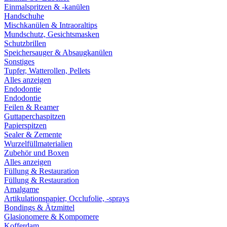
Einmalspritzen & -kanülen
Handschuhe
Mischkanülen & Intraoraltips
Mundschutz, Gesichtsmasken
Schutzbrillen
Speichersauger & Absaugkanülen
Sonstiges
Tupfer, Watterollen, Pellets
Alles anzeigen
Endodontie
Endodontie
Feilen & Reamer
Guttaperchaspitzen
Papierspitzen
Sealer & Zemente
Wurzelfüllmaterialien
Zubehör und Boxen
Alles anzeigen
Füllung & Restauration
Füllung & Restauration
Amalgame
Artikulationspapier, Occlufolie, -sprays
Bondings & Ätzmittel
Glasionomere & Kompomere
Kofferdam