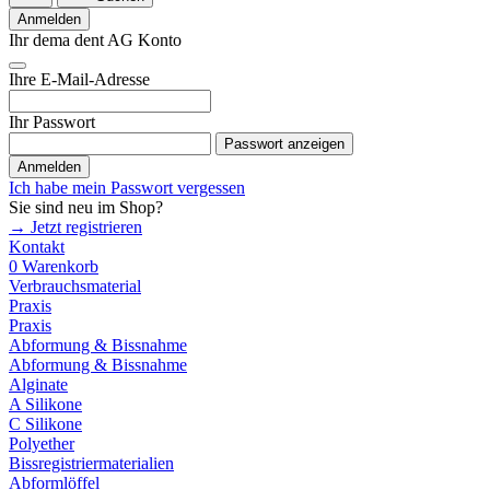
Anmelden
Ihr dema dent AG Konto
Ihre E-Mail-Adresse
Ihr Passwort
Passwort anzeigen
Anmelden
Ich habe mein Passwort vergessen
Sie sind neu im Shop?
→ Jetzt registrieren
Kontakt
0
Warenkorb
Verbrauchsmaterial
Praxis
Praxis
Abformung & Bissnahme
Abformung & Bissnahme
Alginate
A Silikone
C Silikone
Polyether
Bissregistriermaterialien
Abformlöffel