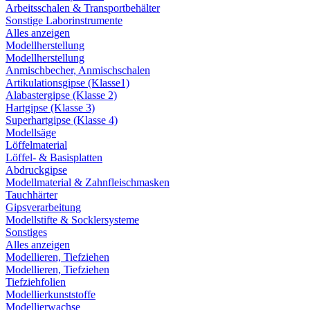
Arbeitsschalen & Transportbehälter
Sonstige Laborinstrumente
Alles anzeigen
Modellherstellung
Modellherstellung
Anmischbecher, Anmischschalen
Artikulationsgipse (Klasse1)
Alabastergipse (Klasse 2)
Hartgipse (Klasse 3)
Superhartgipse (Klasse 4)
Modellsäge
Löffelmaterial
Löffel- & Basisplatten
Abdruckgipse
Modellmaterial & Zahnfleischmasken
Tauchhärter
Gipsverarbeitung
Modellstifte & Socklersysteme
Sonstiges
Alles anzeigen
Modellieren, Tiefziehen
Modellieren, Tiefziehen
Tiefziehfolien
Modellierkunststoffe
Modellierwachse