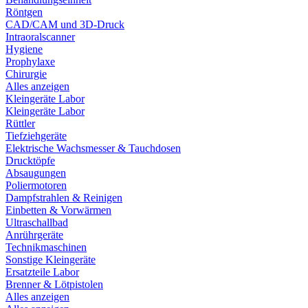
Röntgen
CAD/CAM und 3D-Druck
Intraoralscanner
Hygiene
Prophylaxe
Chirurgie
Alles anzeigen
Kleingeräte Labor
Kleingeräte Labor
Rüttler
Tiefziehgeräte
Elektrische Wachsmesser & Tauchdosen
Drucktöpfe
Absaugungen
Poliermotoren
Dampfstrahlen & Reinigen
Einbetten & Vorwärmen
Ultraschallbad
Anrührgeräte
Technikmaschinen
Sonstige Kleingeräte
Ersatzteile Labor
Brenner & Lötpistolen
Alles anzeigen