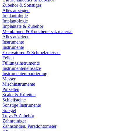
Zubehör & Sonstiges
Alles anzeigen
Implantologie
Implantologie
Implantate & Zubehör
Membranen & Knochenersatzmaterial
Alles anzeigen
Instrumente
Instrumente
Excavatoren & Schmelzmeissel
Feilen
Füllungsinstrumente
Instrumenteneinsätze
Instrumentenmarkierung
Messer
Mischinstrumente
Pinzetten
Scaler & Küretten
Schleifsteine
Sonstige Instrumente
Spiegel
Trays & Zubehör
Zahnreiniger
Zahnsonden, Paradontometer