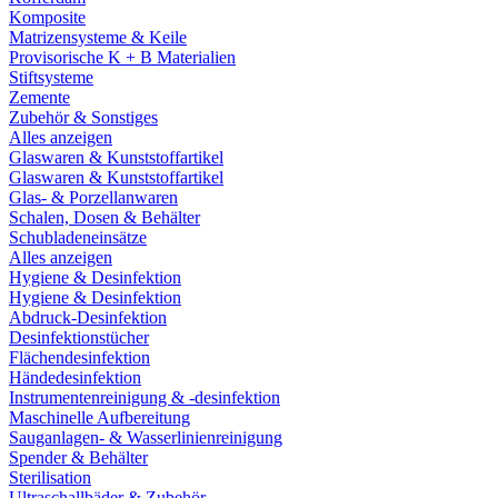
Komposite
Matrizensysteme & Keile
Provisorische K + B Materialien
Stiftsysteme
Zemente
Zubehör & Sonstiges
Alles anzeigen
Glaswaren & Kunststoffartikel
Glaswaren & Kunststoffartikel
Glas- & Porzellanwaren
Schalen, Dosen & Behälter
Schubladeneinsätze
Alles anzeigen
Hygiene & Desinfektion
Hygiene & Desinfektion
Abdruck-Desinfektion
Desinfektionstücher
Flächendesinfektion
Händedesinfektion
Instrumentenreinigung & -desinfektion
Maschinelle Aufbereitung
Sauganlagen- & Wasserlinienreinigung
Spender & Behälter
Sterilisation
Ultraschallbäder & Zubehör