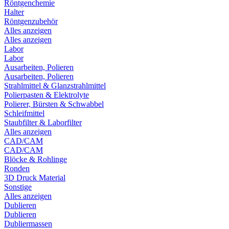
Röntgenchemie
Halter
Röntgenzubehör
Alles anzeigen
Alles anzeigen
Labor
Labor
Ausarbeiten, Polieren
Ausarbeiten, Polieren
Strahlmittel & Glanzstrahlmittel
Polierpasten & Elektrolyte
Polierer, Bürsten & Schwabbel
Schleifmittel
Staubfilter & Laborfilter
Alles anzeigen
CAD/CAM
CAD/CAM
Blöcke & Rohlinge
Ronden
3D Druck Material
Sonstige
Alles anzeigen
Dublieren
Dublieren
Dubliermassen