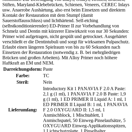
Stiften, Maryland-Klebebrücken, Schienen, Veneers, CEREC Inlays
usw. Anaerobe Aushärtung, also erst beim Einsetzen und direktem
Kontakt der Restauration mit dem Stumpf (damit
Sauerstoffausschluss) und lichthärtend. Self-etching
(selbstkonditionierender) ED-Primer II zur Vorbehandlung von
Schmelz und Dentin mit kürzerer Einwirkzeit von nur 30 Sekunden:
Primer wird aufgetragen, nicht gespült und getrocknet. Ausgehärtet
verschließt er die Dentintubuli und sorgt für wirksamen Pulpaschutz.
Erlaubt einen längeren Spielraum von bis zu 60 Sekunden nach
Einsetzen der Restauration (notwendig z. B. bei mehrgliedrigen
Brücken und großen Arbeiten). Mit Alloy Primer noch höhere
Haftkraft an EM und NEM.
Darreichungsform:
Paste
Farbe:
TC
Steril:
Nein
Introductory Kit 1 PANAVIA F 2.0 A Paste:
2,1 g (1 ml), 1 PANAVIA F 2.0 B Paste: 1,9
g (1 ml), 1 ED PRIMER II Liquid A: 1 ml, 1
ED PRIMER II Liquid B: 1 ml, 1 PANAVIA
Lieferumfang:
F 2.0 OXYGUARD II: 1,5 ml, 1
Anmischblock, 1 Mischtablett, 1
Anmischspatel, 50 Einweg-Pinselaufsätze, 5
OXYGUARD Einweg-Applikationsspitzen,
1 Lichtschutzplatte, 1 Pinselhalter