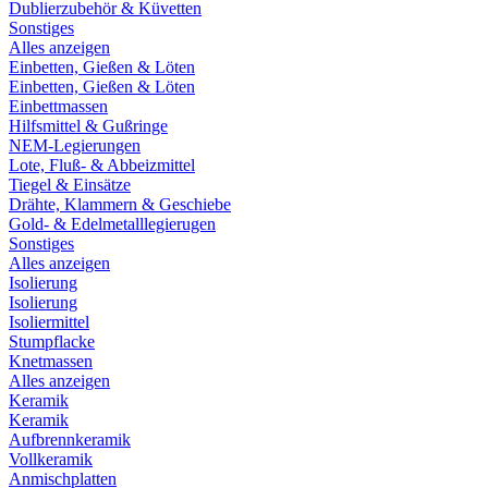
Dublierzubehör & Küvetten
Sonstiges
Alles anzeigen
Einbetten, Gießen & Löten
Einbetten, Gießen & Löten
Einbettmassen
Hilfsmittel & Gußringe
NEM-Legierungen
Lote, Fluß- & Abbeizmittel
Tiegel & Einsätze
Drähte, Klammern & Geschiebe
Gold- & Edelmetalllegierugen
Sonstiges
Alles anzeigen
Isolierung
Isolierung
Isoliermittel
Stumpflacke
Knetmassen
Alles anzeigen
Keramik
Keramik
Aufbrennkeramik
Vollkeramik
Anmischplatten