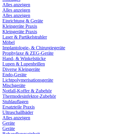
Alles anzeigen
Alles anzeigen
Alles anzeigen
Einrichtung & Geräte
Kleingeräte Praxis
Kleingeräte Praxis
Laser & Partikelstrahler
Möbel
Implantologie- & Chirurgiegeräte
Prophylaxe & ZEG-Geräte
Hand- & Winkelstücke
Lupen & Lupenbrillen
Diverse Kleingeräte
Endo-Geräte
Lichtpolymerisationsgeräte
Mischgeräte
Notfall-Koffer & Zubehör
Thermodesinfektor-Zubehör
Stuhlauflagen
Ersatzteile Praxis
Ultraschallbäder
Alles anzeigen
Geräte
Geräte
Behandlungseinheit