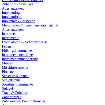
Zubehör & Sonstiges
Alles anzeigen
Implantologie
Implantologie
Implantate & Zubehör
Membranen & Knochenersatzmaterial
Alles anzeigen
Instrumente
Instrumente
Excavatoren & Schmelzmeissel
Feilen
Füllungsinstrumente
Instrumenteneinsätze
Instrumentenmarkierung
Messer
Mischinstrumente
Pinzetten
Scaler & Küretten
Schleifsteine
Sonstige Instrumente
Spiegel
Trays & Zubehör
Zahnreiniger
Zahnsonden, Paradontometer