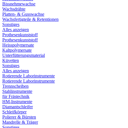
Bissnehmewachse
Wachsdrähte
Platten- & Gusswachse
Wachsfertigteile & Retentionen
Sonstiges
Alles anzeigen
Prothesenkunststoff
Prothesenkunststoff
Heisspolymersate
Kaltpolymersate
Unterfütterungsmaterial
Küvetten
Sonstiges
Alles anzeigen
Rotierende Laborinstrumente
Rotierende Laborinstrumente
Trennscheiben
Stahlinstrumente
für Frästechnik
HM-Instrumente
Diamantschleifer
Schleifkörper
Polierer & Bürsten
Mandrelle & Träger
Sonstiges