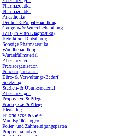
Alles anzeigen
Pharmazeutika
Pharmazeutika
Anästhetika
Dentin- & Pulpabehandlung
Gangrän- & Wurzelbehandlung
IVD (In Vitro Diagnostika)
Retraktion, Blutstillung
Sonstige Pharmazeutika
Wundbehandlung
Wurzelfüllmaterial
Alles anzeigen
Praxisorganisation
Praxisorganisation
Büro- & Verwaltungs-Bedarf
Spielzeug
Studien- & Übungsmaterial
Alles anzeigen
Prophylaxe & Pflege
Prophylaxe & Pflege
Bleaching
Fluoridlacke & Gele
Mundspüllösungen
Polier- und Zahnreinigungspasten
Prophylaxepulver