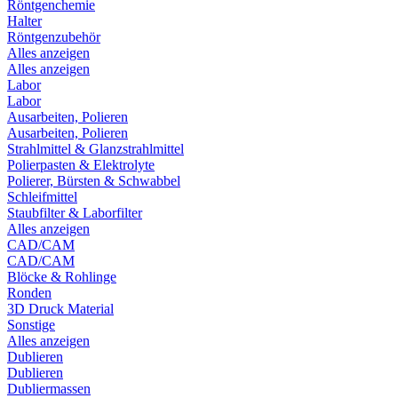
Röntgenchemie
Halter
Röntgenzubehör
Alles anzeigen
Alles anzeigen
Labor
Labor
Ausarbeiten, Polieren
Ausarbeiten, Polieren
Strahlmittel & Glanzstrahlmittel
Polierpasten & Elektrolyte
Polierer, Bürsten & Schwabbel
Schleifmittel
Staubfilter & Laborfilter
Alles anzeigen
CAD/CAM
CAD/CAM
Blöcke & Rohlinge
Ronden
3D Druck Material
Sonstige
Alles anzeigen
Dublieren
Dublieren
Dubliermassen