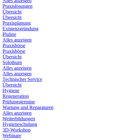
Alles anzeigen
Praxislösungen
Übersicht
Übersicht
Praxisplanung
Existenzgründung
Pluline
Alles anzeigen
Praxisbörse
Praxisbörse
Übersicht
Solothurn
Alles anzeigen
Alles anzeigen
Technischer Service
Übersicht
Hygiene
Regeneration
Prüfungstermine
Wartung und Reparaturen
Alles anzeigen
Weiterbildungen
Hygieneschulung
3D-Workshop
Webinare