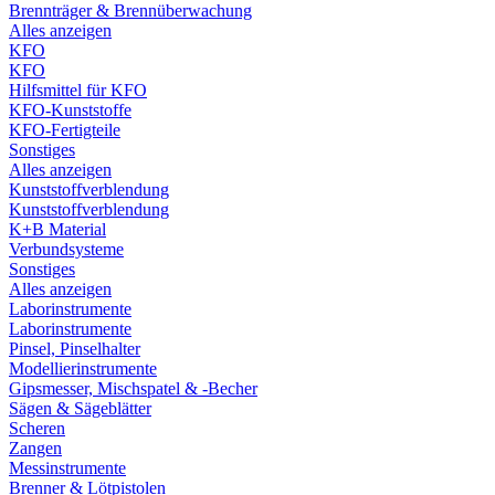
Brennträger & Brennüberwachung
Alles anzeigen
KFO
KFO
Hilfsmittel für KFO
KFO-Kunststoffe
KFO-Fertigteile
Sonstiges
Alles anzeigen
Kunststoffverblendung
Kunststoffverblendung
K+B Material
Verbundsysteme
Sonstiges
Alles anzeigen
Laborinstrumente
Laborinstrumente
Pinsel, Pinselhalter
Modellierinstrumente
Gipsmesser, Mischspatel & -Becher
Sägen & Sägeblätter
Scheren
Zangen
Messinstrumente
Brenner & Lötpistolen