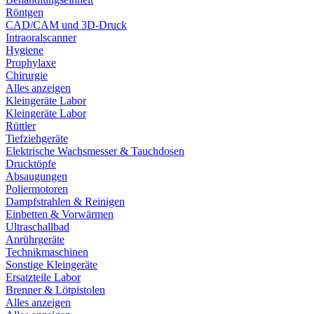
Röntgen
CAD/CAM und 3D-Druck
Intraoralscanner
Hygiene
Prophylaxe
Chirurgie
Alles anzeigen
Kleingeräte Labor
Kleingeräte Labor
Rüttler
Tiefziehgeräte
Elektrische Wachsmesser & Tauchdosen
Drucktöpfe
Absaugungen
Poliermotoren
Dampfstrahlen & Reinigen
Einbetten & Vorwärmen
Ultraschallbad
Anrührgeräte
Technikmaschinen
Sonstige Kleingeräte
Ersatzteile Labor
Brenner & Lötpistolen
Alles anzeigen