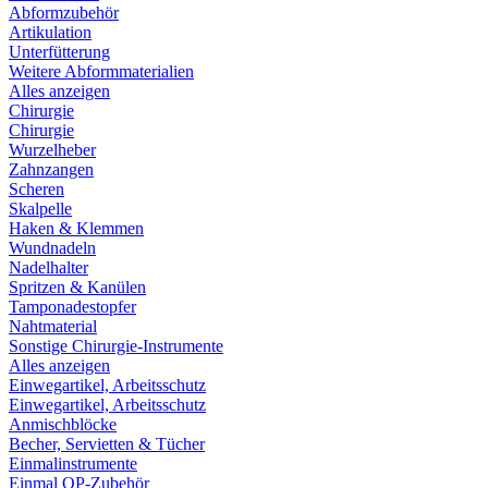
Abformzubehör
Artikulation
Unterfütterung
Weitere Abformmaterialien
Alles anzeigen
Chirurgie
Chirurgie
Wurzelheber
Zahnzangen
Scheren
Skalpelle
Haken & Klemmen
Wundnadeln
Nadelhalter
Spritzen & Kanülen
Tamponadestopfer
Nahtmaterial
Sonstige Chirurgie-Instrumente
Alles anzeigen
Einwegartikel, Arbeitsschutz
Einwegartikel, Arbeitsschutz
Anmischblöcke
Becher, Servietten & Tücher
Einmalinstrumente
Einmal OP-Zubehör