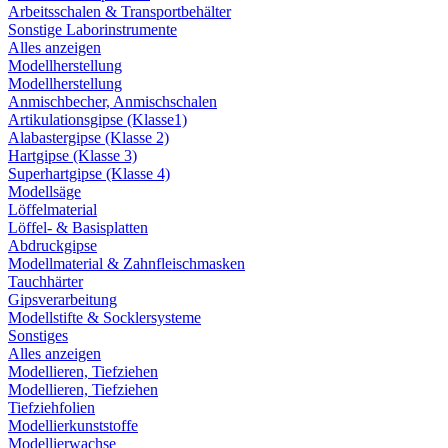
Arbeitsschalen & Transportbehälter
Sonstige Laborinstrumente
Alles anzeigen
Modellherstellung
Modellherstellung
Anmischbecher, Anmischschalen
Artikulationsgipse (Klasse1)
Alabastergipse (Klasse 2)
Hartgipse (Klasse 3)
Superhartgipse (Klasse 4)
Modellsäge
Löffelmaterial
Löffel- & Basisplatten
Abdruckgipse
Modellmaterial & Zahnfleischmasken
Tauchhärter
Gipsverarbeitung
Modellstifte & Socklersysteme
Sonstiges
Alles anzeigen
Modellieren, Tiefziehen
Modellieren, Tiefziehen
Tiefziehfolien
Modellierkunststoffe
Modellierwachse