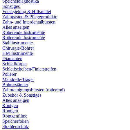
Speicheldiagnostika
Sonstiges
Versiegelung & Hilfsmittel
Zahnpasten & Pflegeprodukte
Zahn- und Interdentalbürsten
Alles anzeigen
Rotierende Instrumente
Rotierende Instrumente
Stahlinstrumente
Chirurgie-Bohrer
HM-Instrumente
Diamanten
Schleifkörper
Schleifscheiben/Finierstreifen
Polierer
Mandrelle/Träger
Bohrerständer
Zahnreinigungsbürsten (rotierend)
Zubehör & Sonstiges
Alles anzeigen
Röntgen
Röntgen
Röntgenfilme
Speicherfolien
Strahlenschutz