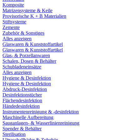
Komposite
Matrizensysteme & Keile
Provisorische K + B Materialien
Stiftsysteme
Zemente
Zubehör & Sonstiges
Alles anzeigen
Glaswaren & Kunststoffartikel
Glaswaren & Kunststoffartikel
Glas- & Porzellanwaren
Schalen, Dosen & Behälter
Schubladeneinsätze
Alles anzeigen
Hygiene & Desinfektion
Hygiene & Desinfektion
Abdruck-Desinfektion
Desinfektionstücher
Flächendesinfektion
Händedesinfektion
Instrumentenreinigung & -desinfektion
Maschinelle Aufbereitung
Sauganlagen- & Wasserlinienreinigung
Spender & Behälter
Sterilisation
Ultraschallbäder & Zubehör