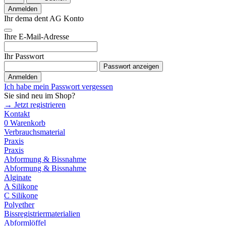
Anmelden
Ihr dema dent AG Konto
Ihre E-Mail-Adresse
Ihr Passwort
Passwort anzeigen
Anmelden
Ich habe mein Passwort vergessen
Sie sind neu im Shop?
→ Jetzt registrieren
Kontakt
0
Warenkorb
Verbrauchsmaterial
Praxis
Praxis
Abformung & Bissnahme
Abformung & Bissnahme
Alginate
A Silikone
C Silikone
Polyether
Bissregistriermaterialien
Abformlöffel