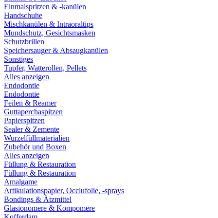
Einmalspritzen & -kanülen
Handschuhe
Mischkanülen & Intraoraltips
Mundschutz, Gesichtsmasken
Schutzbrillen
Speichersauger & Absaugkanülen
Sonstiges
Tupfer, Watterollen, Pellets
Alles anzeigen
Endodontie
Endodontie
Feilen & Reamer
Guttaperchaspitzen
Papierspitzen
Sealer & Zemente
Wurzelfüllmaterialien
Zubehör und Boxen
Alles anzeigen
Füllung & Restauration
Füllung & Restauration
Amalgame
Artikulationspapier, Occlufolie, -sprays
Bondings & Ätzmittel
Glasionomere & Kompomere
Kofferdam