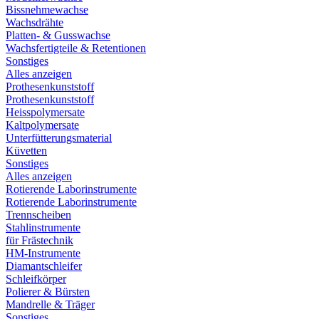
Bissnehmewachse
Wachsdrähte
Platten- & Gusswachse
Wachsfertigteile & Retentionen
Sonstiges
Alles anzeigen
Prothesenkunststoff
Prothesenkunststoff
Heisspolymersate
Kaltpolymersate
Unterfütterungsmaterial
Küvetten
Sonstiges
Alles anzeigen
Rotierende Laborinstrumente
Rotierende Laborinstrumente
Trennscheiben
Stahlinstrumente
für Frästechnik
HM-Instrumente
Diamantschleifer
Schleifkörper
Polierer & Bürsten
Mandrelle & Träger
Sonstiges