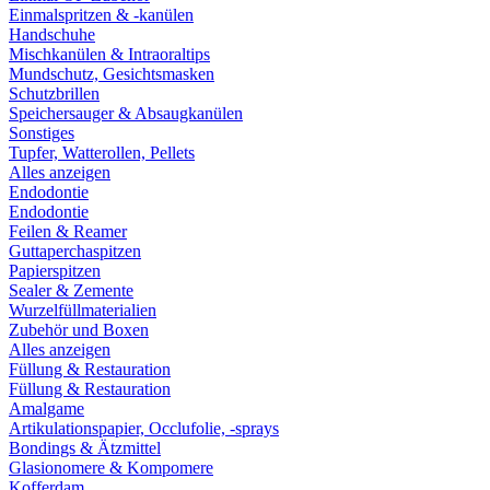
Einmalspritzen & -kanülen
Handschuhe
Mischkanülen & Intraoraltips
Mundschutz, Gesichtsmasken
Schutzbrillen
Speichersauger & Absaugkanülen
Sonstiges
Tupfer, Watterollen, Pellets
Alles anzeigen
Endodontie
Endodontie
Feilen & Reamer
Guttaperchaspitzen
Papierspitzen
Sealer & Zemente
Wurzelfüllmaterialien
Zubehör und Boxen
Alles anzeigen
Füllung & Restauration
Füllung & Restauration
Amalgame
Artikulationspapier, Occlufolie, -sprays
Bondings & Ätzmittel
Glasionomere & Kompomere
Kofferdam