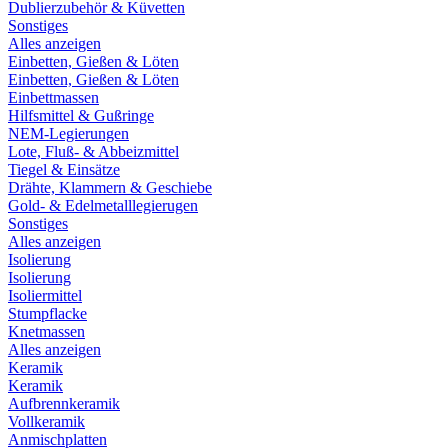
Dublierzubehör & Küvetten
Sonstiges
Alles anzeigen
Einbetten, Gießen & Löten
Einbetten, Gießen & Löten
Einbettmassen
Hilfsmittel & Gußringe
NEM-Legierungen
Lote, Fluß- & Abbeizmittel
Tiegel & Einsätze
Drähte, Klammern & Geschiebe
Gold- & Edelmetalllegierugen
Sonstiges
Alles anzeigen
Isolierung
Isolierung
Isoliermittel
Stumpflacke
Knetmassen
Alles anzeigen
Keramik
Keramik
Aufbrennkeramik
Vollkeramik
Anmischplatten