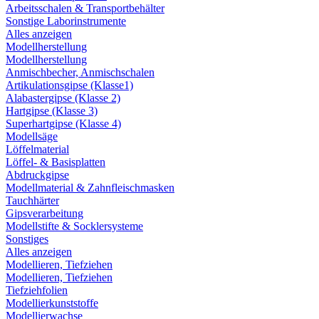
Arbeitsschalen & Transportbehälter
Sonstige Laborinstrumente
Alles anzeigen
Modellherstellung
Modellherstellung
Anmischbecher, Anmischschalen
Artikulationsgipse (Klasse1)
Alabastergipse (Klasse 2)
Hartgipse (Klasse 3)
Superhartgipse (Klasse 4)
Modellsäge
Löffelmaterial
Löffel- & Basisplatten
Abdruckgipse
Modellmaterial & Zahnfleischmasken
Tauchhärter
Gipsverarbeitung
Modellstifte & Socklersysteme
Sonstiges
Alles anzeigen
Modellieren, Tiefziehen
Modellieren, Tiefziehen
Tiefziehfolien
Modellierkunststoffe
Modellierwachse