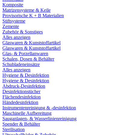
Komposite
Matrizensysteme & Keile
Provisorische K + B Materialien
Stiftsysteme
Zemente
Zubehör & Sonstiges
Alles anzeigen
Glaswaren & Kunststoffartikel
Glaswaren & Kunststoffartikel
Glas- & Porzellanwaren
Schalen, Dosen & Behälter
Schubladeneinsätze
Alles anzeigen
Hygiene & Desinfektion
Hygiene & Desinfektion
Abdruck-Desinfektion
Desinfektionstücher
Flächendesinfektion
Händedesinfektion
Instrumentenreinigung & -desinfektion
Maschinelle Aufbereitung
Sauganlagen- & Wasserlinienreinigung
Spender & Behälter
Sterilisation
Ultraschallbäder & Zubehör