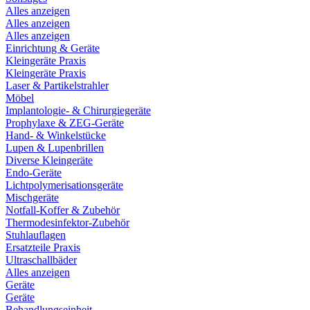
Alles anzeigen
Alles anzeigen
Alles anzeigen
Einrichtung & Geräte
Kleingeräte Praxis
Kleingeräte Praxis
Laser & Partikelstrahler
Möbel
Implantologie- & Chirurgiegeräte
Prophylaxe & ZEG-Geräte
Hand- & Winkelstücke
Lupen & Lupenbrillen
Diverse Kleingeräte
Endo-Geräte
Lichtpolymerisationsgeräte
Mischgeräte
Notfall-Koffer & Zubehör
Thermodesinfektor-Zubehör
Stuhlauflagen
Ersatzteile Praxis
Ultraschallbäder
Alles anzeigen
Geräte
Geräte
Behandlungseinheit