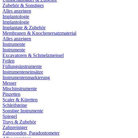
Zubehör & Sonstiges
Alles anzeigen
Implantologie
Implantologie
Implantate & Zubehör
Membranen & Knochenersatzmaterial
Alles anzeigen
Instrumente
Instrumente
Excavatoren & Schmelzmeissel
Feilen
Füllungsinstrumente
Instrumenteneinsätze
Instrumentenmarkierung
Messer
Mischinstrumente
Pinzetten
Scaler & Küretten
Schleifsteine
Sonstige Instrumente
Spiegel
Trays & Zubehör
Zahnreiniger
Zahnsonden, Paradontometer