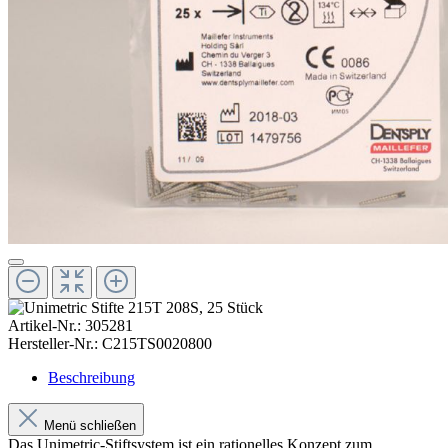
Artikel-Nr.:
305281
Hersteller-Nr.:
C215TS0020800
Beschreibung
Menü schließen
Das Unimetric-Stiftsystem ist ein rationelles Konzept zum