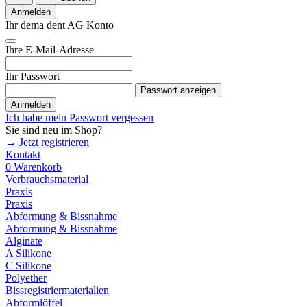
Anmelden
Ihr dema dent AG Konto
Ihre E-Mail-Adresse
Ihr Passwort
Passwort anzeigen
Anmelden
Ich habe mein Passwort vergessen
Sie sind neu im Shop?
→ Jetzt registrieren
Kontakt
0
Warenkorb
Verbrauchsmaterial
Praxis
Praxis
Abformung & Bissnahme
Abformung & Bissnahme
Alginate
A Silikone
C Silikone
Polyether
Bissregistriermaterialien
Abformlöffel