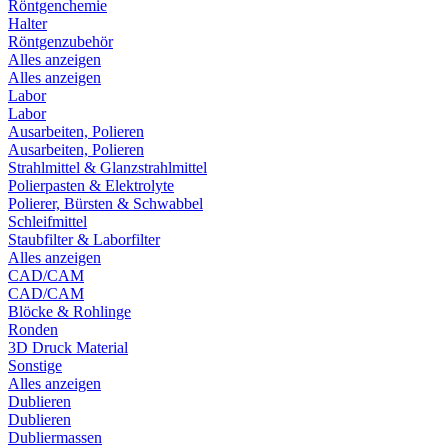
Röntgenchemie
Halter
Röntgenzubehör
Alles anzeigen
Alles anzeigen
Labor
Labor
Ausarbeiten, Polieren
Ausarbeiten, Polieren
Strahlmittel & Glanzstrahlmittel
Polierpasten & Elektrolyte
Polierer, Bürsten & Schwabbel
Schleifmittel
Staubfilter & Laborfilter
Alles anzeigen
CAD/CAM
CAD/CAM
Blöcke & Rohlinge
Ronden
3D Druck Material
Sonstige
Alles anzeigen
Dublieren
Dublieren
Dubliermassen