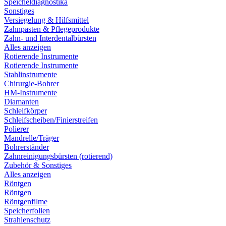
Speicheldiagnostika
Sonstiges
Versiegelung & Hilfsmittel
Zahnpasten & Pflegeprodukte
Zahn- und Interdentalbürsten
Alles anzeigen
Rotierende Instrumente
Rotierende Instrumente
Stahlinstrumente
Chirurgie-Bohrer
HM-Instrumente
Diamanten
Schleifkörper
Schleifscheiben/Finierstreifen
Polierer
Mandrelle/Träger
Bohrerständer
Zahnreinigungsbürsten (rotierend)
Zubehör & Sonstiges
Alles anzeigen
Röntgen
Röntgen
Röntgenfilme
Speicherfolien
Strahlenschutz