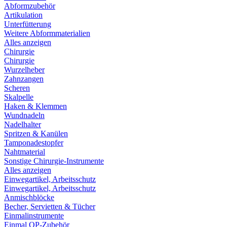
Abformzubehör
Artikulation
Unterfütterung
Weitere Abformmaterialien
Alles anzeigen
Chirurgie
Chirurgie
Wurzelheber
Zahnzangen
Scheren
Skalpelle
Haken & Klemmen
Wundnadeln
Nadelhalter
Spritzen & Kanülen
Tamponadestopfer
Nahtmaterial
Sonstige Chirurgie-Instrumente
Alles anzeigen
Einwegartikel, Arbeitsschutz
Einwegartikel, Arbeitsschutz
Anmischblöcke
Becher, Servietten & Tücher
Einmalinstrumente
Einmal OP-Zubehör