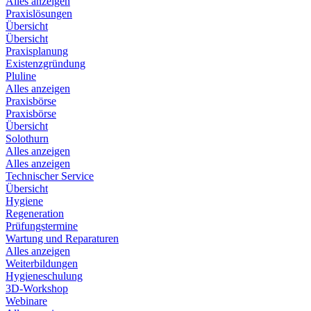
Alles anzeigen
Praxislösungen
Übersicht
Übersicht
Praxisplanung
Existenzgründung
Pluline
Alles anzeigen
Praxisbörse
Praxisbörse
Übersicht
Solothurn
Alles anzeigen
Alles anzeigen
Technischer Service
Übersicht
Hygiene
Regeneration
Prüfungstermine
Wartung und Reparaturen
Alles anzeigen
Weiterbildungen
Hygieneschulung
3D-Workshop
Webinare