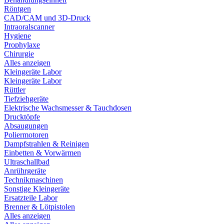
Röntgen
CAD/CAM und 3D-Druck
Intraoralscanner
Hygiene
Prophylaxe
Chirurgie
Alles anzeigen
Kleingeräte Labor
Kleingeräte Labor
Rüttler
Tiefziehgeräte
Elektrische Wachsmesser & Tauchdosen
Drucktöpfe
Absaugungen
Poliermotoren
Dampfstrahlen & Reinigen
Einbetten & Vorwärmen
Ultraschallbad
Anrührgeräte
Technikmaschinen
Sonstige Kleingeräte
Ersatzteile Labor
Brenner & Lötpistolen
Alles anzeigen