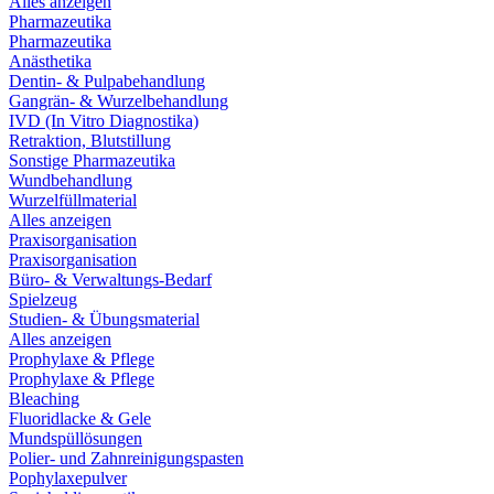
Alles anzeigen
Pharmazeutika
Pharmazeutika
Anästhetika
Dentin- & Pulpabehandlung
Gangrän- & Wurzelbehandlung
IVD (In Vitro Diagnostika)
Retraktion, Blutstillung
Sonstige Pharmazeutika
Wundbehandlung
Wurzelfüllmaterial
Alles anzeigen
Praxisorganisation
Praxisorganisation
Büro- & Verwaltungs-Bedarf
Spielzeug
Studien- & Übungsmaterial
Alles anzeigen
Prophylaxe & Pflege
Prophylaxe & Pflege
Bleaching
Fluoridlacke & Gele
Mundspüllösungen
Polier- und Zahnreinigungspasten
Pophylaxepulver