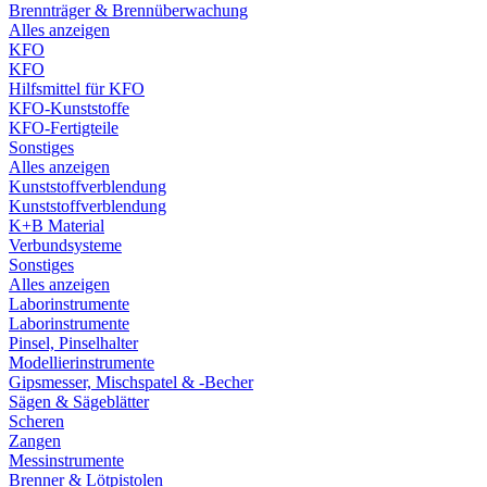
Brennträger & Brennüberwachung
Alles anzeigen
KFO
KFO
Hilfsmittel für KFO
KFO-Kunststoffe
KFO-Fertigteile
Sonstiges
Alles anzeigen
Kunststoffverblendung
Kunststoffverblendung
K+B Material
Verbundsysteme
Sonstiges
Alles anzeigen
Laborinstrumente
Laborinstrumente
Pinsel, Pinselhalter
Modellierinstrumente
Gipsmesser, Mischspatel & -Becher
Sägen & Sägeblätter
Scheren
Zangen
Messinstrumente
Brenner & Lötpistolen