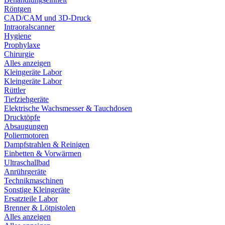
Röntgen
CAD/CAM und 3D-Druck
Intraoralscanner
Hygiene
Prophylaxe
Chirurgie
Alles anzeigen
Kleingeräte Labor
Kleingeräte Labor
Rüttler
Tiefziehgeräte
Elektrische Wachsmesser & Tauchdosen
Drucktöpfe
Absaugungen
Poliermotoren
Dampfstrahlen & Reinigen
Einbetten & Vorwärmen
Ultraschallbad
Anrührgeräte
Technikmaschinen
Sonstige Kleingeräte
Ersatzteile Labor
Brenner & Lötpistolen
Alles anzeigen