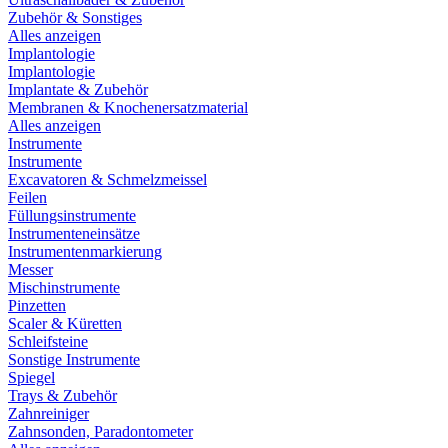
Zubehör & Sonstiges
Alles anzeigen
Implantologie
Implantologie
Implantate & Zubehör
Membranen & Knochenersatzmaterial
Alles anzeigen
Instrumente
Instrumente
Excavatoren & Schmelzmeissel
Feilen
Füllungsinstrumente
Instrumenteneinsätze
Instrumentenmarkierung
Messer
Mischinstrumente
Pinzetten
Scaler & Küretten
Schleifsteine
Sonstige Instrumente
Spiegel
Trays & Zubehör
Zahnreiniger
Zahnsonden, Paradontometer