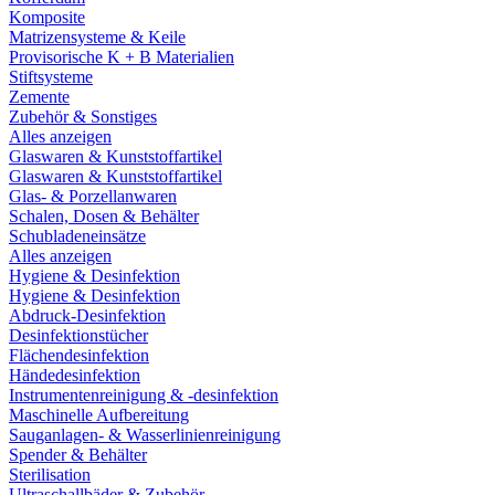
Komposite
Matrizensysteme & Keile
Provisorische K + B Materialien
Stiftsysteme
Zemente
Zubehör & Sonstiges
Alles anzeigen
Glaswaren & Kunststoffartikel
Glaswaren & Kunststoffartikel
Glas- & Porzellanwaren
Schalen, Dosen & Behälter
Schubladeneinsätze
Alles anzeigen
Hygiene & Desinfektion
Hygiene & Desinfektion
Abdruck-Desinfektion
Desinfektionstücher
Flächendesinfektion
Händedesinfektion
Instrumentenreinigung & -desinfektion
Maschinelle Aufbereitung
Sauganlagen- & Wasserlinienreinigung
Spender & Behälter
Sterilisation
Ultraschallbäder & Zubehör