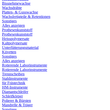
Bissnehmewachse
Wachsdrähte
Platten- & Gusswachse
Wachsfertigteile & Retentionen
Sonstiges
Alles anzeigen
Prothesenkunststoff
Prothesenkunststoff
Heisspolymersate
Kaltpolymersate
Unterfütterungsmaterial
Küvetten
Sonstiges
Alles anzeigen
Rotierende Laborinstrumente
Rotierende Laborinstrumente
Trennscheiben
Stahlinstrumente
für Frästechnik
HM-Instrumente
Diamantschleifer
Schleifkörper
Polierer & Bürsten
Mandrelle & Träger
Sonstiges