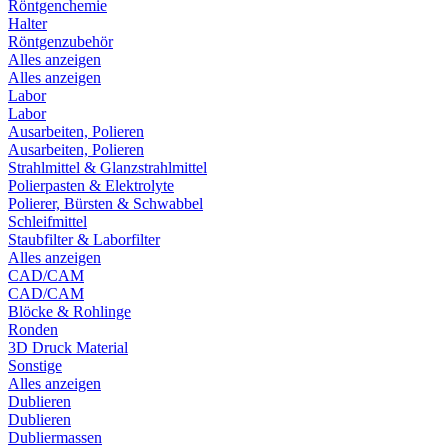
Röntgenchemie
Halter
Röntgenzubehör
Alles anzeigen
Alles anzeigen
Labor
Labor
Ausarbeiten, Polieren
Ausarbeiten, Polieren
Strahlmittel & Glanzstrahlmittel
Polierpasten & Elektrolyte
Polierer, Bürsten & Schwabbel
Schleifmittel
Staubfilter & Laborfilter
Alles anzeigen
CAD/CAM
CAD/CAM
Blöcke & Rohlinge
Ronden
3D Druck Material
Sonstige
Alles anzeigen
Dublieren
Dublieren
Dubliermassen