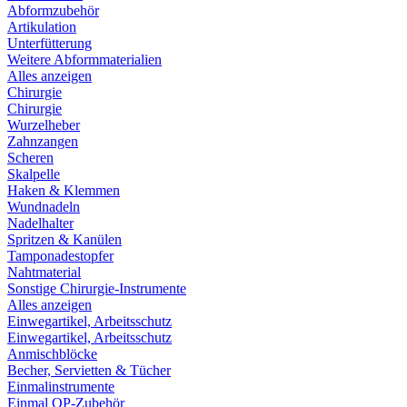
Abformzubehör
Artikulation
Unterfütterung
Weitere Abformmaterialien
Alles anzeigen
Chirurgie
Chirurgie
Wurzelheber
Zahnzangen
Scheren
Skalpelle
Haken & Klemmen
Wundnadeln
Nadelhalter
Spritzen & Kanülen
Tamponadestopfer
Nahtmaterial
Sonstige Chirurgie-Instrumente
Alles anzeigen
Einwegartikel, Arbeitsschutz
Einwegartikel, Arbeitsschutz
Anmischblöcke
Becher, Servietten & Tücher
Einmalinstrumente
Einmal OP-Zubehör