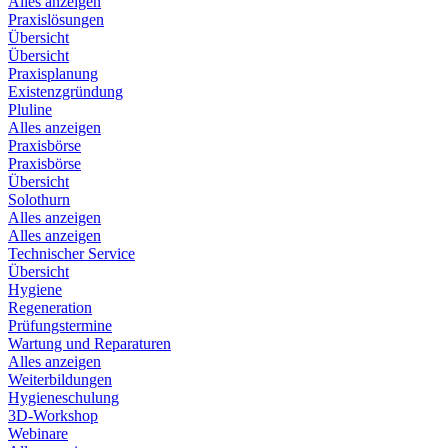
Alles anzeigen
Praxislösungen
Übersicht
Übersicht
Praxisplanung
Existenzgründung
Pluline
Alles anzeigen
Praxisbörse
Praxisbörse
Übersicht
Solothurn
Alles anzeigen
Alles anzeigen
Technischer Service
Übersicht
Hygiene
Regeneration
Prüfungstermine
Wartung und Reparaturen
Alles anzeigen
Weiterbildungen
Hygieneschulung
3D-Workshop
Webinare