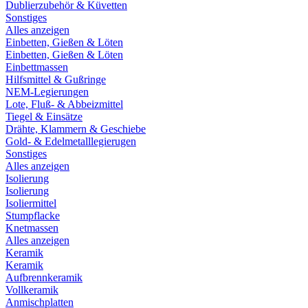
Dublierzubehör & Küvetten
Sonstiges
Alles anzeigen
Einbetten, Gießen & Löten
Einbetten, Gießen & Löten
Einbettmassen
Hilfsmittel & Gußringe
NEM-Legierungen
Lote, Fluß- & Abbeizmittel
Tiegel & Einsätze
Drähte, Klammern & Geschiebe
Gold- & Edelmetalllegierugen
Sonstiges
Alles anzeigen
Isolierung
Isolierung
Isoliermittel
Stumpflacke
Knetmassen
Alles anzeigen
Keramik
Keramik
Aufbrennkeramik
Vollkeramik
Anmischplatten