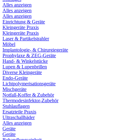
Alles anzeigen
Alles anzeigen
Alles anzeigen
Einrichtung & Geräte
Kleingeräte Praxis
Kleingeräte Praxis
Laser & Partikelstrahler
Möbel
Implantologie- & Chirurgiegeräte
Prophylaxe & ZEG-Geräte
Hand- & Winkelstücke
Lupen & Lupenbrillen
Diverse Kleingeräte
Endo-Geräte
Lichtpolymerisationsgeräte
Mischgeräte
Notfall-Koffer & Zubehör
Thermodesinfektor-Zubehör
Stuhlauflagen
Ersatzteile Praxis
Ultraschallbäder
Alles anzeigen
Geräte
Geräte
Behandlungseinheit