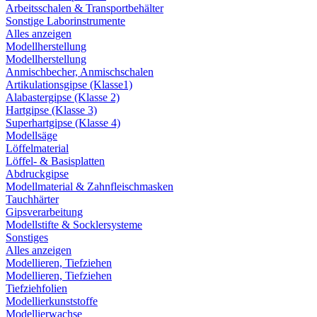
Arbeitsschalen & Transportbehälter
Sonstige Laborinstrumente
Alles anzeigen
Modellherstellung
Modellherstellung
Anmischbecher, Anmischschalen
Artikulationsgipse (Klasse1)
Alabastergipse (Klasse 2)
Hartgipse (Klasse 3)
Superhartgipse (Klasse 4)
Modellsäge
Löffelmaterial
Löffel- & Basisplatten
Abdruckgipse
Modellmaterial & Zahnfleischmasken
Tauchhärter
Gipsverarbeitung
Modellstifte & Socklersysteme
Sonstiges
Alles anzeigen
Modellieren, Tiefziehen
Modellieren, Tiefziehen
Tiefziehfolien
Modellierkunststoffe
Modellierwachse