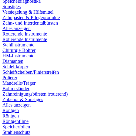
Speicheldiagnostika
Sonstiges
Versiegelung & Hilfsmittel
Zahnpasten & Pflegeprodukte
Zahn- und Interdentalbürsten
Alles anzeigen
Rotierende Instrumente
Rotierende Instrumente
Stahlinstrumente
Chirurgie-Bohrer
HM-Instrumente
Diamanten
Schleifkörper
Schleifscheiben/Finierstreifen
Polierer
Mandrelle/Träger
Bohrerständer
Zahnreinigungsbürsten (rotierend)
Zubehör & Sonstiges
Alles anzeigen
Röntgen
Röntgen
Röntgenfilme
Speicherfolien
Strahlenschutz