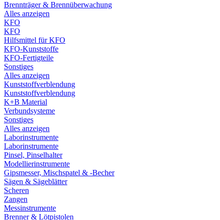
Brennträger & Brennüberwachung
Alles anzeigen
KFO
KFO
Hilfsmittel für KFO
KFO-Kunststoffe
KFO-Fertigteile
Sonstiges
Alles anzeigen
Kunststoffverblendung
Kunststoffverblendung
K+B Material
Verbundsysteme
Sonstiges
Alles anzeigen
Laborinstrumente
Laborinstrumente
Pinsel, Pinselhalter
Modellierinstrumente
Gipsmesser, Mischspatel & -Becher
Sägen & Sägeblätter
Scheren
Zangen
Messinstrumente
Brenner & Lötpistolen