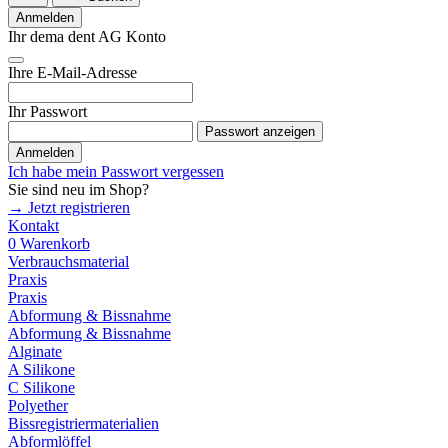
Anmelden
Ihr dema dent AG Konto
Ihre E-Mail-Adresse
Ihr Passwort
Passwort anzeigen
Anmelden
Ich habe mein Passwort vergessen
Sie sind neu im Shop?
→ Jetzt registrieren
Kontakt
0
Warenkorb
Verbrauchsmaterial
Praxis
Praxis
Abformung & Bissnahme
Abformung & Bissnahme
Alginate
A Silikone
C Silikone
Polyether
Bissregistriermaterialien
Abformlöffel