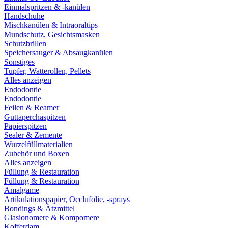
Einmalspritzen & -kanülen
Handschuhe
Mischkanülen & Intraoraltips
Mundschutz, Gesichtsmasken
Schutzbrillen
Speichersauger & Absaugkanülen
Sonstiges
Tupfer, Watterollen, Pellets
Alles anzeigen
Endodontie
Endodontie
Feilen & Reamer
Guttaperchaspitzen
Papierspitzen
Sealer & Zemente
Wurzelfüllmaterialien
Zubehör und Boxen
Alles anzeigen
Füllung & Restauration
Füllung & Restauration
Amalgame
Artikulationspapier, Occlufolie, -sprays
Bondings & Ätzmittel
Glasionomere & Kompomere
Kofferdam