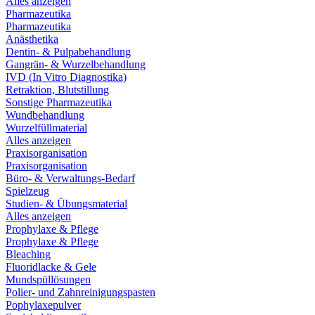
Alles anzeigen
Pharmazeutika
Pharmazeutika
Anästhetika
Dentin- & Pulpabehandlung
Gangrän- & Wurzelbehandlung
IVD (In Vitro Diagnostika)
Retraktion, Blutstillung
Sonstige Pharmazeutika
Wundbehandlung
Wurzelfüllmaterial
Alles anzeigen
Praxisorganisation
Praxisorganisation
Büro- & Verwaltungs-Bedarf
Spielzeug
Studien- & Übungsmaterial
Alles anzeigen
Prophylaxe & Pflege
Prophylaxe & Pflege
Bleaching
Fluoridlacke & Gele
Mundspüllösungen
Polier- und Zahnreinigungspasten
Pophylaxepulver