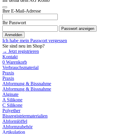
Ihr dema dent AG Konto
Ihre E-Mail-Adresse
Ihr Passwort
Passwort anzeigen
Anmelden
Ich habe mein Passwort vergessen
Sie sind neu im Shop?
→ Jetzt registrieren
Kontakt
0
Warenkorb
Verbrauchsmaterial
Praxis
Praxis
Abformung & Bissnahme
Abformung & Bissnahme
Alginate
A Silikone
C Silikone
Polyether
Bissregistriermaterialien
Abformlöffel
Abformzubehör
Artikulation