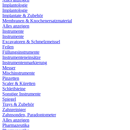
Implantologie
Implantologie
Implantate & Zubehör
Membranen & Knochenersatzmaterial
Alles anzeigen
Instrumente
Instrumente
Excavatoren & Schmelzmeissel
Feilen
Füllungsinstrumente
Instrumenteneinsätze
Instrumentenmarkierung
Messer
Mischinstrumente
Pinzetten
Scaler & Küretten
Schleifsteine
Sonstige Instrumente
Spiegel
Trays & Zubehör
Zahnreiniger
Zahnsonden, Paradontometer
Alles anzeigen
Pharmazeutika