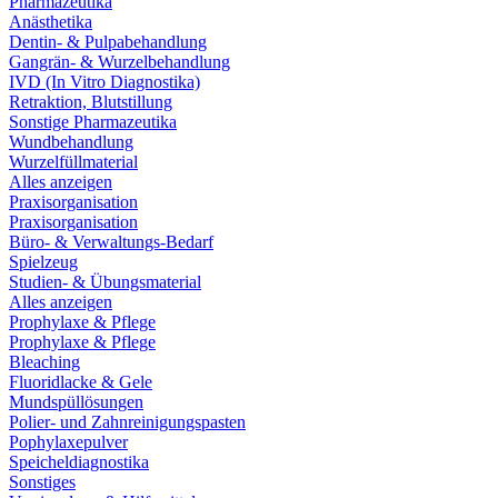
Pharmazeutika
Anästhetika
Dentin- & Pulpabehandlung
Gangrän- & Wurzelbehandlung
IVD (In Vitro Diagnostika)
Retraktion, Blutstillung
Sonstige Pharmazeutika
Wundbehandlung
Wurzelfüllmaterial
Alles anzeigen
Praxisorganisation
Praxisorganisation
Büro- & Verwaltungs-Bedarf
Spielzeug
Studien- & Übungsmaterial
Alles anzeigen
Prophylaxe & Pflege
Prophylaxe & Pflege
Bleaching
Fluoridlacke & Gele
Mundspüllösungen
Polier- und Zahnreinigungspasten
Pophylaxepulver
Speicheldiagnostika
Sonstiges