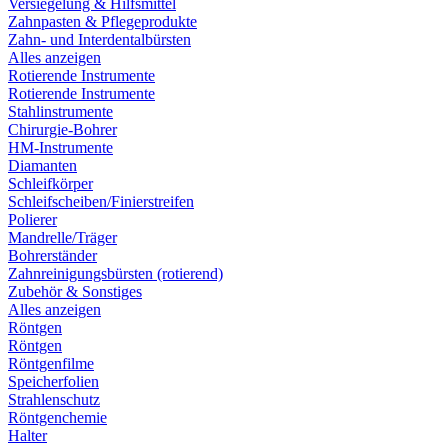
Versiegelung & Hilfsmittel
Zahnpasten & Pflegeprodukte
Zahn- und Interdentalbürsten
Alles anzeigen
Rotierende Instrumente
Rotierende Instrumente
Stahlinstrumente
Chirurgie-Bohrer
HM-Instrumente
Diamanten
Schleifkörper
Schleifscheiben/Finierstreifen
Polierer
Mandrelle/Träger
Bohrerständer
Zahnreinigungsbürsten (rotierend)
Zubehör & Sonstiges
Alles anzeigen
Röntgen
Röntgen
Röntgenfilme
Speicherfolien
Strahlenschutz
Röntgenchemie
Halter