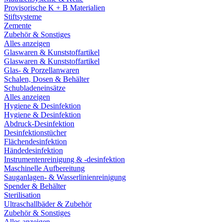
Provisorische K + B Materialien
Stiftsysteme
Zemente
Zubehör & Sonstiges
Alles anzeigen
Glaswaren & Kunststoffartikel
Glaswaren & Kunststoffartikel
Glas- & Porzellanwaren
Schalen, Dosen & Behälter
Schubladeneinsätze
Alles anzeigen
Hygiene & Desinfektion
Hygiene & Desinfektion
Abdruck-Desinfektion
Desinfektionstücher
Flächendesinfektion
Händedesinfektion
Instrumentenreinigung & -desinfektion
Maschinelle Aufbereitung
Sauganlagen- & Wasserlinienreinigung
Spender & Behälter
Sterilisation
Ultraschallbäder & Zubehör
Zubehör & Sonstiges
Alles anzeigen