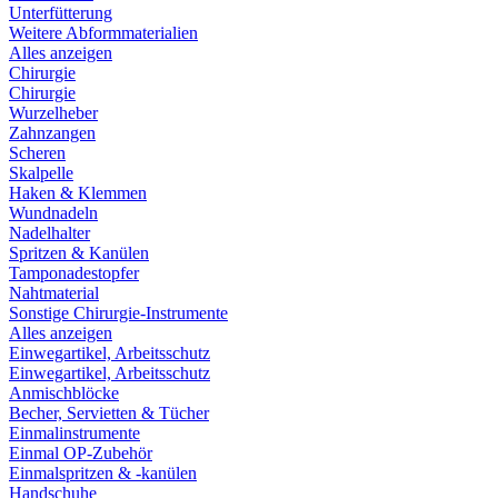
Unterfütterung
Weitere Abformmaterialien
Alles anzeigen
Chirurgie
Chirurgie
Wurzelheber
Zahnzangen
Scheren
Skalpelle
Haken & Klemmen
Wundnadeln
Nadelhalter
Spritzen & Kanülen
Tamponadestopfer
Nahtmaterial
Sonstige Chirurgie-Instrumente
Alles anzeigen
Einwegartikel, Arbeitsschutz
Einwegartikel, Arbeitsschutz
Anmischblöcke
Becher, Servietten & Tücher
Einmalinstrumente
Einmal OP-Zubehör
Einmalspritzen & -kanülen
Handschuhe