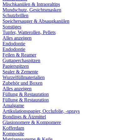
Mischkanülen & Intraoraltips
Mundschutz, Gesichtsmasken
Schutzbrillen
Speichersauger & Absaugkanülen
Sonstiges
Tupfer, Watterollen, Pellets
Alles anzeigen
Endodontie
Endodontie
Feilen & Reamer
Guttaperchaspitzen
Papierspitzen
Sealer & Zemente
Wurzelfüllmaterialien
Zubehör und Boxen
Alles anzeigen
Füllung & Restauration
Füllung & Restauration
Amalgame
Artikulationspapier, Occlufolie, -sprays
Bondings & Ätzmittel
Glasionomere & Kompomere
Kofferdam
Komposite
Matrizensysteme & Keile