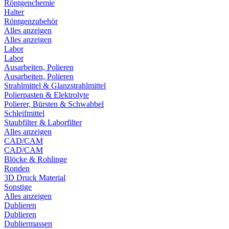
Röntgenchemie
Halter
Röntgenzubehör
Alles anzeigen
Alles anzeigen
Labor
Labor
Ausarbeiten, Polieren
Ausarbeiten, Polieren
Strahlmittel & Glanzstrahlmittel
Polierpasten & Elektrolyte
Polierer, Bürsten & Schwabbel
Schleifmittel
Staubfilter & Laborfilter
Alles anzeigen
CAD/CAM
CAD/CAM
Blöcke & Rohlinge
Ronden
3D Druck Material
Sonstige
Alles anzeigen
Dublieren
Dublieren
Dubliermassen