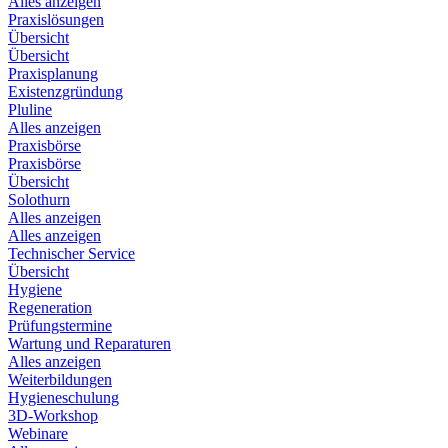
Alles anzeigen
Praxislösungen
Übersicht
Übersicht
Praxisplanung
Existenzgründung
Pluline
Alles anzeigen
Praxisbörse
Praxisbörse
Übersicht
Solothurn
Alles anzeigen
Alles anzeigen
Technischer Service
Übersicht
Hygiene
Regeneration
Prüfungstermine
Wartung und Reparaturen
Alles anzeigen
Weiterbildungen
Hygieneschulung
3D-Workshop
Webinare