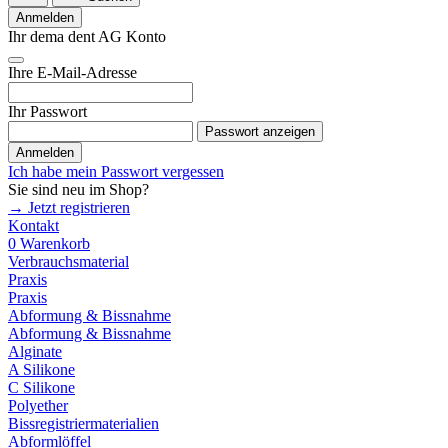
Anmelden
Ihr dema dent AG Konto
Ihre E-Mail-Adresse
Ihr Passwort
Passwort anzeigen
Anmelden
Ich habe mein Passwort vergessen
Sie sind neu im Shop?
→ Jetzt registrieren
Kontakt
0
Warenkorb
Verbrauchsmaterial
Praxis
Praxis
Abformung & Bissnahme
Abformung & Bissnahme
Alginate
A Silikone
C Silikone
Polyether
Bissregistriermaterialien
Abformlöffel