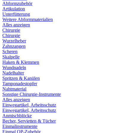
Abformzubehör
Artikulation
Unterfütterung
Weitere Abformmaterialien
Alles anzeigen
Chirurgie
Chirurgie
Wurzelheber
Zahnzangen
Scheren
Skalpelle
Haken & Klemmen
Wundnadeln
Nadelhalter
Spritzen & Kanülen
Tamponadestopfer
Nahtmaterial
Sonstige Chirurgie-Instrumente
Alles anzeigen
Einwegartikel, Arbeitsschutz
Einwegartikel, Arbeitsschutz
Anmischblöcke
Becher, Servietten & Tücher
Einmalinstrumente
Einmal OP-Zubehör