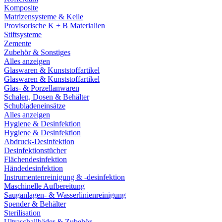
Komposite
Matrizensysteme & Keile
Provisorische K + B Materialien
Stiftsysteme
Zemente
Zubehör & Sonstiges
Alles anzeigen
Glaswaren & Kunststoffartikel
Glaswaren & Kunststoffartikel
Glas- & Porzellanwaren
Schalen, Dosen & Behälter
Schubladeneinsätze
Alles anzeigen
Hygiene & Desinfektion
Hygiene & Desinfektion
Abdruck-Desinfektion
Desinfektionstücher
Flächendesinfektion
Händedesinfektion
Instrumentenreinigung & -desinfektion
Maschinelle Aufbereitung
Sauganlagen- & Wasserlinienreinigung
Spender & Behälter
Sterilisation
Ultraschallbäder & Zubehör