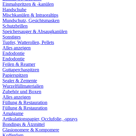
Einmalspritzen & -kanülen
Handschuhe
Mischkanülen & Intraoraltips
Mundschutz, Gesichtsmasken
Schutzbrillen
Speichersauger & Absaugkanülen
Sonstiges
Tupfer, Watterollen, Pellets
Alles anzeigen
Endodontie
Endodontie
Feilen & Reamer
Guttaperchaspitzen
Papierspitzen
Sealer & Zemente
Wurzelfüllmaterialien
Zubehör und Boxen
Alles anzeigen
Füllung & Restauration
Füllung & Restauration
Amalgame
Artikulationspapier, Occlufolie, -sprays
Bondings & Ätzmittel
Glasionomere & Kompomere
Kofferdam