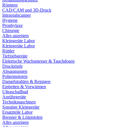
Röntgen
CAD/CAM und 3D-Druck
Intraoralscanner
Hygiene
Prophylaxe
Chirurgie
Alles anzeigen
Kleingeräte Labor
Kleingeräte Labor
Rüttler
Tiefziehgeräte
Elektrische Wachsmesser & Tauchdosen
Drucktöpfe
Absaugungen
Poliermotoren
Dampfstrahlen & Reinigen
Einbetten & Vorwärmen
Ultraschallbad
Anrührgeräte
Technikmaschinen
Sonstige Kleingeräte
Ersatzteile Labor
Brenner & Lötpistolen
Alles anzeigen