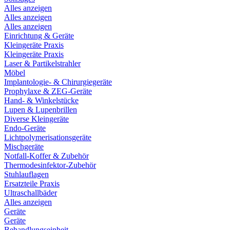
Alles anzeigen
Alles anzeigen
Alles anzeigen
Einrichtung & Geräte
Kleingeräte Praxis
Kleingeräte Praxis
Laser & Partikelstrahler
Möbel
Implantologie- & Chirurgiegeräte
Prophylaxe & ZEG-Geräte
Hand- & Winkelstücke
Lupen & Lupenbrillen
Diverse Kleingeräte
Endo-Geräte
Lichtpolymerisationsgeräte
Mischgeräte
Notfall-Koffer & Zubehör
Thermodesinfektor-Zubehör
Stuhlauflagen
Ersatzteile Praxis
Ultraschallbäder
Alles anzeigen
Geräte
Geräte
Behandlungseinheit