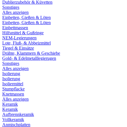
Dublierzubehör & Küvetten
Sonstiges
Alles anzeigen
Einbetten, Gießen & Löten
Einbetten, Gießen & Löten
Einbettmassen
Hilfsmittel & Gußringe
NEM-Legierungen
Lote, Fluß- & Abbeizmittel
Tiegel & Einsätze
Drähte, Klammern & Geschiebe
Gold- & Edelmetalllegierugen
Sonstiges
Alles anzeigen
Isolierung
Isolierung
Isoliermittel
Stumpflacke
Knetmassen
Alles anzeigen
Keramik
Keramik
Aufbrennkeramik
Vollkeramik
Anmischplatten