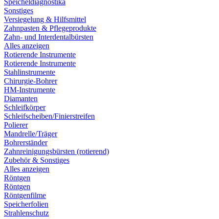
Speicheldiagnostika
Sonstiges
Versiegelung & Hilfsmittel
Zahnpasten & Pflegeprodukte
Zahn- und Interdentalbürsten
Alles anzeigen
Rotierende Instrumente
Rotierende Instrumente
Stahlinstrumente
Chirurgie-Bohrer
HM-Instrumente
Diamanten
Schleifkörper
Schleifscheiben/Finierstreifen
Polierer
Mandrelle/Träger
Bohrerständer
Zahnreinigungsbürsten (rotierend)
Zubehör & Sonstiges
Alles anzeigen
Röntgen
Röntgen
Röntgenfilme
Speicherfolien
Strahlenschutz