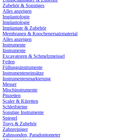
Zubehör & Sonstiges
Alles anzeigen
Implantologie
Implantologie
Implantate & Zubehör
Membranen & Knochenersatzmaterial
Alles anzeigen
Instrumente
Instrumente
Excavatoren & Schmelzmeissel
Feilen
Füllungsinstrumente
Instrumenteneinsätze
Instrumentenmarkierung
Messer
Mischinstrumente
Pinzetten
Scaler & Küretten
Schleifsteine
Sonstige Instrumente
Spiegel
Trays & Zubehör
Zahnreiniger
Zahnsonden, Paradontometer