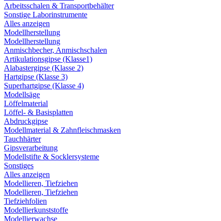
Arbeitsschalen & Transportbehälter
Sonstige Laborinstrumente
Alles anzeigen
Modellherstellung
Modellherstellung
Anmischbecher, Anmischschalen
Artikulationsgipse (Klasse1)
Alabastergipse (Klasse 2)
Hartgipse (Klasse 3)
Superhartgipse (Klasse 4)
Modellsäge
Löffelmaterial
Löffel- & Basisplatten
Abdruckgipse
Modellmaterial & Zahnfleischmasken
Tauchhärter
Gipsverarbeitung
Modellstifte & Socklersysteme
Sonstiges
Alles anzeigen
Modellieren, Tiefziehen
Modellieren, Tiefziehen
Tiefziehfolien
Modellierkunststoffe
Modellierwachse