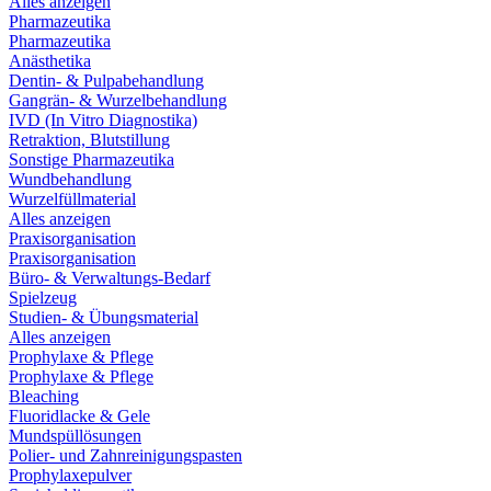
Alles anzeigen
Pharmazeutika
Pharmazeutika
Anästhetika
Dentin- & Pulpabehandlung
Gangrän- & Wurzelbehandlung
IVD (In Vitro Diagnostika)
Retraktion, Blutstillung
Sonstige Pharmazeutika
Wundbehandlung
Wurzelfüllmaterial
Alles anzeigen
Praxisorganisation
Praxisorganisation
Büro- & Verwaltungs-Bedarf
Spielzeug
Studien- & Übungsmaterial
Alles anzeigen
Prophylaxe & Pflege
Prophylaxe & Pflege
Bleaching
Fluoridlacke & Gele
Mundspüllösungen
Polier- und Zahnreinigungspasten
Prophylaxepulver