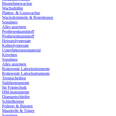
Bissnehmewachse
Wachsdrähte
Platten- & Gusswachse
Wachsfertigteile & Retentionen
Sonstiges
Alles anzeigen
Prothesenkunststoff
Prothesenkunststoff
Heisspolymersate
Kaltpolymersate
Unterfütterungsmaterial
Küvetten
Sonstiges
Alles anzeigen
Rotierende Laborinstrumente
Rotierende Laborinstrumente
Trennscheiben
Stahlinstrumente
für Frästechnik
HM-Instrumente
Diamantschleifer
Schleifkörper
Polierer & Bürsten
Mandrelle & Träger
Sonstiges