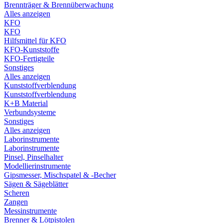
Brennträger & Brennüberwachung
Alles anzeigen
KFO
KFO
Hilfsmittel für KFO
KFO-Kunststoffe
KFO-Fertigteile
Sonstiges
Alles anzeigen
Kunststoffverblendung
Kunststoffverblendung
K+B Material
Verbundsysteme
Sonstiges
Alles anzeigen
Laborinstrumente
Laborinstrumente
Pinsel, Pinselhalter
Modellierinstrumente
Gipsmesser, Mischspatel & -Becher
Sägen & Sägeblätter
Scheren
Zangen
Messinstrumente
Brenner & Lötpistolen