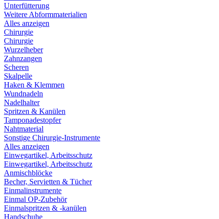
Unterfütterung
Weitere Abformmaterialien
Alles anzeigen
Chirurgie
Chirurgie
Wurzelheber
Zahnzangen
Scheren
Skalpelle
Haken & Klemmen
Wundnadeln
Nadelhalter
Spritzen & Kanülen
Tamponadestopfer
Nahtmaterial
Sonstige Chirurgie-Instrumente
Alles anzeigen
Einwegartikel, Arbeitsschutz
Einwegartikel, Arbeitsschutz
Anmischblöcke
Becher, Servietten & Tücher
Einmalinstrumente
Einmal OP-Zubehör
Einmalspritzen & -kanülen
Handschuhe