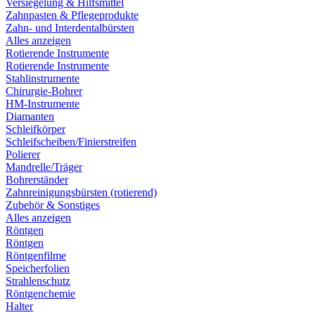
Versiegelung & Hilfsmittel
Zahnpasten & Pflegeprodukte
Zahn- und Interdentalbürsten
Alles anzeigen
Rotierende Instrumente
Rotierende Instrumente
Stahlinstrumente
Chirurgie-Bohrer
HM-Instrumente
Diamanten
Schleifkörper
Schleifscheiben/Finierstreifen
Polierer
Mandrelle/Träger
Bohrerständer
Zahnreinigungsbürsten (rotierend)
Zubehör & Sonstiges
Alles anzeigen
Röntgen
Röntgen
Röntgenfilme
Speicherfolien
Strahlenschutz
Röntgenchemie
Halter