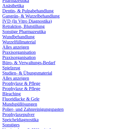
Pharmazeutika
Anästhetika
Dentin- & Pulpabehandlung
Gangrän- & Wurzelbehandlung
IVD (In Vitro Diagnostika)
Retraktion, Blutstillung
Sonstige Pharmazeutika
Wundbehandlung
Wurzelfüllmaterial
Alles anzeigen
Praxisorganisation
Praxisorganisation
Büro- & Verwaltungs-Bedarf
Spielzeug
Studien- & Übungsmaterial
Alles anzeigen
Prophylaxe & Pflege
Prophylaxe & Pflege
Bleaching
Fluoridlacke & Gele
Mundspüllösungen
Polier- und Zahnreinigungspasten
Prophylaxepulver
Speicheldiagnostika
Sonstiges