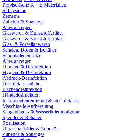
Provisorische K + B Materialien
Stiftsysteme
Zemente
Zubehör & Sonstiges
Alles anzeigen
Glaswaren & Kunststoffartikel
Glaswaren & Kunststoffartikel
Glas- & Porzellanwaren
Schalen, Dosen & Behälter
Schubladeneinsätze
Alles anzeigen
Hygiene & Desinfektion
Hygiene & Desinfektion
Abdruck-Desinfektion
Desinfektionstücher
Flächendesinfektion
Händedesinfektion
Instrumentenreinigung & -desinfektion
Maschinelle Aufbereitung
Sauganlagen- & Wasserlinienreinigung
Spender & Behälter
Sterilisation
Ultraschallbäder & Zubehör
Zubehör & Sonstiges
Alles anzeigen