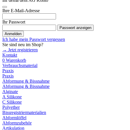
Ihr dema dent AG Konto
Ihre E-Mail-Adresse
Ihr Passwort
Passwort anzeigen
Anmelden
Ich habe mein Passwort vergessen
Sie sind neu im Shop?
→ Jetzt registrieren
Kontakt
0
Warenkorb
Verbrauchsmaterial
Praxis
Praxis
Abformung & Bissnahme
Abformung & Bissnahme
Alginate
A Silikone
C Silikone
Polyether
Bissregistriermaterialien
Abformlöffel
Abformzubehör
Artikulation