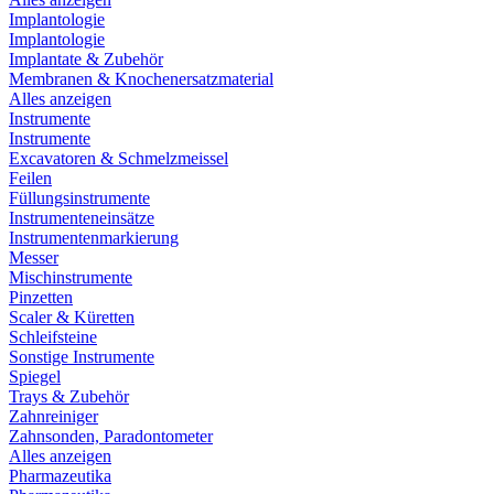
Implantologie
Implantologie
Implantate & Zubehör
Membranen & Knochenersatzmaterial
Alles anzeigen
Instrumente
Instrumente
Excavatoren & Schmelzmeissel
Feilen
Füllungsinstrumente
Instrumenteneinsätze
Instrumentenmarkierung
Messer
Mischinstrumente
Pinzetten
Scaler & Küretten
Schleifsteine
Sonstige Instrumente
Spiegel
Trays & Zubehör
Zahnreiniger
Zahnsonden, Paradontometer
Alles anzeigen
Pharmazeutika