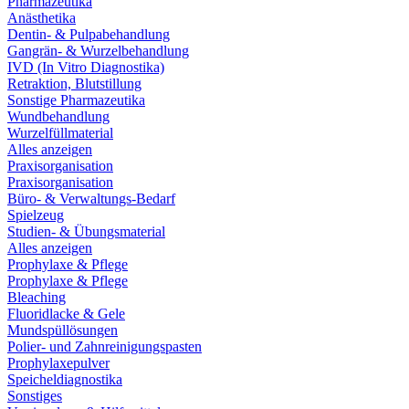
Pharmazeutika
Anästhetika
Dentin- & Pulpabehandlung
Gangrän- & Wurzelbehandlung
IVD (In Vitro Diagnostika)
Retraktion, Blutstillung
Sonstige Pharmazeutika
Wundbehandlung
Wurzelfüllmaterial
Alles anzeigen
Praxisorganisation
Praxisorganisation
Büro- & Verwaltungs-Bedarf
Spielzeug
Studien- & Übungsmaterial
Alles anzeigen
Prophylaxe & Pflege
Prophylaxe & Pflege
Bleaching
Fluoridlacke & Gele
Mundspüllösungen
Polier- und Zahnreinigungspasten
Prophylaxepulver
Speicheldiagnostika
Sonstiges