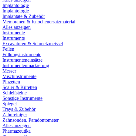
Implantologie
Implantologie
Implantate & Zubehör
Membranen & Knochenersatzmaterial
Alles anzeigen
Instrumente
Instrumente
Excavatoren & Schmelzmeissel
Feilen
Füllungsinstrumente
Instrumenteneinsätze
Instrumentenmarkierung
Messer
Mischinstrumente
Pinzetten
Scaler & Küretten
Schleifsteine
Sonstige Instrumente
Spiegel
Trays & Zubehör
Zahnreiniger
Zahnsonden, Paradontometer
Alles anzeigen
Pharmazeutika