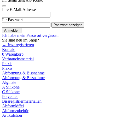
Ihr dema dent AG Konto
Ihre E-Mail-Adresse
Ihr Passwort
Passwort anzeigen
Anmelden
Ich habe mein Passwort vergessen
Sie sind neu im Shop?
→ Jetzt registrieren
Kontakt
0
Warenkorb
Verbrauchsmaterial
Praxis
Praxis
Abformung & Bissnahme
Abformung & Bissnahme
Alginate
A Silikone
C Silikone
Polyether
Bissregistriermaterialien
Abformlöffel
Abformzubehör
Artikulation