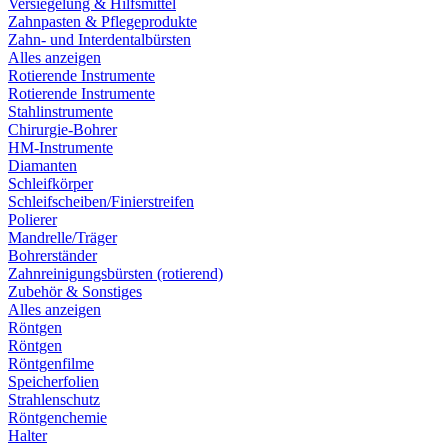
Versiegelung & Hilfsmittel
Zahnpasten & Pflegeprodukte
Zahn- und Interdentalbürsten
Alles anzeigen
Rotierende Instrumente
Rotierende Instrumente
Stahlinstrumente
Chirurgie-Bohrer
HM-Instrumente
Diamanten
Schleifkörper
Schleifscheiben/Finierstreifen
Polierer
Mandrelle/Träger
Bohrerständer
Zahnreinigungsbürsten (rotierend)
Zubehör & Sonstiges
Alles anzeigen
Röntgen
Röntgen
Röntgenfilme
Speicherfolien
Strahlenschutz
Röntgenchemie
Halter