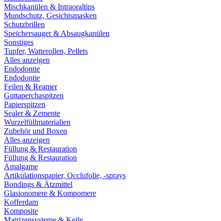
Mischkanülen & Intraoraltips
Mundschutz, Gesichtsmasken
Schutzbrillen
Speichersauger & Absaugkanülen
Sonstiges
Tupfer, Watterollen, Pellets
Alles anzeigen
Endodontie
Endodontie
Feilen & Reamer
Guttaperchaspitzen
Papierspitzen
Sealer & Zemente
Wurzelfüllmaterialien
Zubehör und Boxen
Alles anzeigen
Füllung & Restauration
Füllung & Restauration
Amalgame
Artikulationspapier, Occlufolie, -sprays
Bondings & Ätzmittel
Glasionomere & Kompomere
Kofferdam
Komposite
Matrizensysteme & Keile