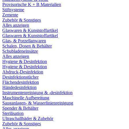
Provisorische K + B Materialien
Stiftsysteme
Zemente
Zubehör & Sonstiges
Alles anzeigen
Glaswaren & Kunststoffartikel
Glaswaren & Kunststoffartikel
Glas- & Porzellanwaren
Schalen, Dosen & Behälter
Schubladeneinsätze
Alles anzeigen
Hygiene & Desinfektion
Hygiene & Desinfektion
Abdruck-Desinfektion
Desinfektionstücher
Flächendesinfektion
Händedesinfektion
Instrumentenreinigung & -desinfektion
Maschinelle Aufbereitung
Sauganlagen- & Wasserlinienreinigung
Spender & Behälter
Sterilisation
Ultraschallbäder & Zubehör
Zubehör & Sonstiges
Alles anzeigen