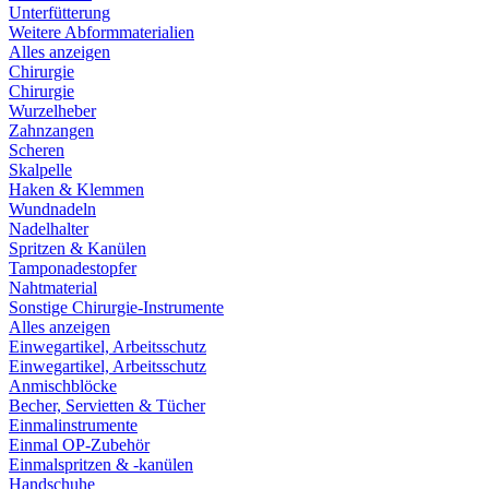
Unterfütterung
Weitere Abformmaterialien
Alles anzeigen
Chirurgie
Chirurgie
Wurzelheber
Zahnzangen
Scheren
Skalpelle
Haken & Klemmen
Wundnadeln
Nadelhalter
Spritzen & Kanülen
Tamponadestopfer
Nahtmaterial
Sonstige Chirurgie-Instrumente
Alles anzeigen
Einwegartikel, Arbeitsschutz
Einwegartikel, Arbeitsschutz
Anmischblöcke
Becher, Servietten & Tücher
Einmalinstrumente
Einmal OP-Zubehör
Einmalspritzen & -kanülen
Handschuhe