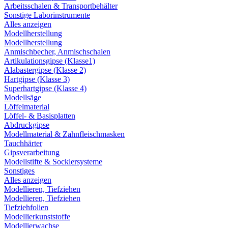
Arbeitsschalen & Transportbehälter
Sonstige Laborinstrumente
Alles anzeigen
Modellherstellung
Modellherstellung
Anmischbecher, Anmischschalen
Artikulationsgipse (Klasse1)
Alabastergipse (Klasse 2)
Hartgipse (Klasse 3)
Superhartgipse (Klasse 4)
Modellsäge
Löffelmaterial
Löffel- & Basisplatten
Abdruckgipse
Modellmaterial & Zahnfleischmasken
Tauchhärter
Gipsverarbeitung
Modellstifte & Socklersysteme
Sonstiges
Alles anzeigen
Modellieren, Tiefziehen
Modellieren, Tiefziehen
Tiefziehfolien
Modellierkunststoffe
Modellierwachse