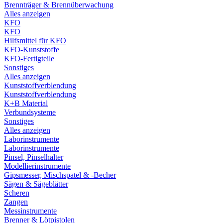
Brennträger & Brennüberwachung
Alles anzeigen
KFO
KFO
Hilfsmittel für KFO
KFO-Kunststoffe
KFO-Fertigteile
Sonstiges
Alles anzeigen
Kunststoffverblendung
Kunststoffverblendung
K+B Material
Verbundsysteme
Sonstiges
Alles anzeigen
Laborinstrumente
Laborinstrumente
Pinsel, Pinselhalter
Modellierinstrumente
Gipsmesser, Mischspatel & -Becher
Sägen & Sägeblätter
Scheren
Zangen
Messinstrumente
Brenner & Lötpistolen