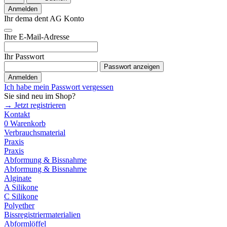
Anmelden
Ihr dema dent AG Konto
Ihre E-Mail-Adresse
Ihr Passwort
Passwort anzeigen
Anmelden
Ich habe mein Passwort vergessen
Sie sind neu im Shop?
→ Jetzt registrieren
Kontakt
0
Warenkorb
Verbrauchsmaterial
Praxis
Praxis
Abformung & Bissnahme
Abformung & Bissnahme
Alginate
A Silikone
C Silikone
Polyether
Bissregistriermaterialien
Abformlöffel