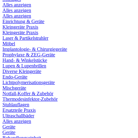
Alles anzeigen
Alles anzeigen
Alles anzeigen
Einrichtung & Geräte
Kleingeräte Praxis
Kleingeräte Praxis
Laser & Partikelstrahler
Möbel
Implantologie- & Chirurgiegeräte
Prophylaxe & ZEG-Geräte
Hand- & Winkelstücke
Lupen & Lupenbrillen
Diverse Kleingeräte
Endo-Geräte
Lichtpolymerisationsgeräte
Mischgeräte
Notfall-Koffer & Zubehör
Thermodesinfektor-Zubehör
Stuhlauflagen
Ersatzteile Praxis
Ultraschallbäder
Alles anzeigen
Geräte
Geräte
Behandlungseinheit