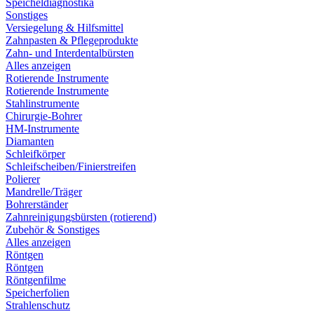
Speicheldiagnostika
Sonstiges
Versiegelung & Hilfsmittel
Zahnpasten & Pflegeprodukte
Zahn- und Interdentalbürsten
Alles anzeigen
Rotierende Instrumente
Rotierende Instrumente
Stahlinstrumente
Chirurgie-Bohrer
HM-Instrumente
Diamanten
Schleifkörper
Schleifscheiben/Finierstreifen
Polierer
Mandrelle/Träger
Bohrerständer
Zahnreinigungsbürsten (rotierend)
Zubehör & Sonstiges
Alles anzeigen
Röntgen
Röntgen
Röntgenfilme
Speicherfolien
Strahlenschutz