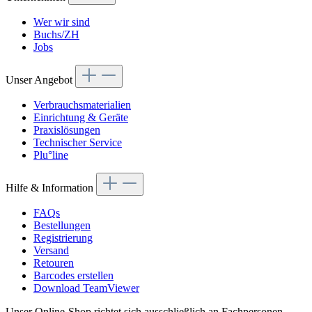
Wer wir sind
Buchs/ZH
Jobs
Unser Angebot
Verbrauchsmaterialien
Einrichtung & Geräte
Praxislösungen
Technischer Service
Plu°line
Hilfe & Information
FAQs
Bestellungen
Registrierung
Versand
Retouren
Barcodes erstellen
Download TeamViewer
Unser Online-Shop richtet sich ausschließlich an Fachpersonen,