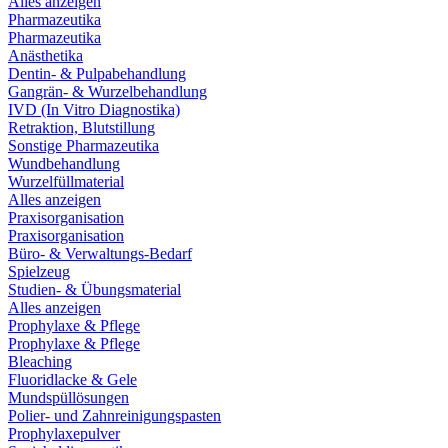
Alles anzeigen
Pharmazeutika
Pharmazeutika
Anästhetika
Dentin- & Pulpabehandlung
Gangrän- & Wurzelbehandlung
IVD (In Vitro Diagnostika)
Retraktion, Blutstillung
Sonstige Pharmazeutika
Wundbehandlung
Wurzelfüllmaterial
Alles anzeigen
Praxisorganisation
Praxisorganisation
Büro- & Verwaltungs-Bedarf
Spielzeug
Studien- & Übungsmaterial
Alles anzeigen
Prophylaxe & Pflege
Prophylaxe & Pflege
Bleaching
Fluoridlacke & Gele
Mundspüllösungen
Polier- und Zahnreinigungspasten
Prophylaxepulver