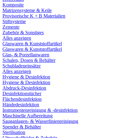
Komposite
Matrizensysteme & Keile
Provisorische K + B Materialien
Stiftsysteme
Zemente
Zubehör & Sonstiges
Alles anzeigen
Glaswaren & Kunststoffartikel
Glaswaren & Kunststoffartikel
Glas- & Porzellanwaren
Schalen, Dosen & Behälter
Schubladeneinsätze
Alles anzeigen
Hygiene & Desinfektion
Hygiene & Desinfektion
Abdruck-Desinfektion
Desinfektionstücher
Flächendesinfektion
Händedesinfektion
Instrumentenreinigung & -desinfektion
Maschinelle Aufbereitung
Sauganlagen- & Wasserlinienreinigung
Spender & Behälter
Sterilisation
Ultraschallbäder & Zubehör