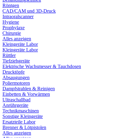
Röntgen
CAD/CAM und 3D-Druck
Intraoralscanner
Hygiene
Prophylaxe
Chirurgie
Alles anzeigen
Kleingeräte Labor
Kleingeräte Labor
Rüttler
Tiefziehgeräte
Elektrische Wachsmesser & Tauchdosen
Drucktöpfe
Absaugungen
Poliermotoren
Dampfstrahlen & Reinigen
Einbetten & Vorwärmen
Ultraschallbad
Anrührgeräte
Technikmaschinen
Sonstige Kleingeräte
Ersatzteile Labor
Brenner & Lötpistolen
Alles anzeigen