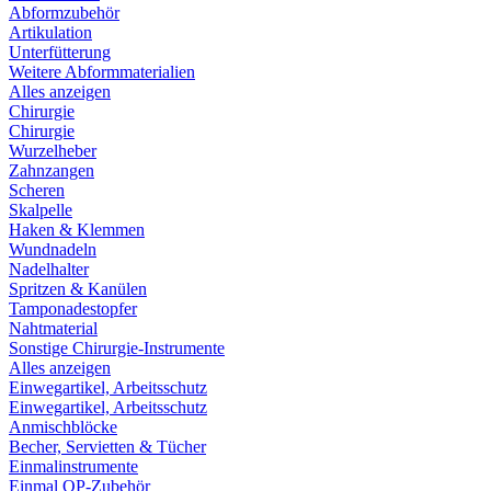
Abformzubehör
Artikulation
Unterfütterung
Weitere Abformmaterialien
Alles anzeigen
Chirurgie
Chirurgie
Wurzelheber
Zahnzangen
Scheren
Skalpelle
Haken & Klemmen
Wundnadeln
Nadelhalter
Spritzen & Kanülen
Tamponadestopfer
Nahtmaterial
Sonstige Chirurgie-Instrumente
Alles anzeigen
Einwegartikel, Arbeitsschutz
Einwegartikel, Arbeitsschutz
Anmischblöcke
Becher, Servietten & Tücher
Einmalinstrumente
Einmal OP-Zubehör