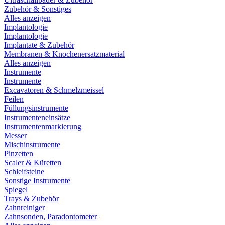
Zubehör & Sonstiges
Alles anzeigen
Implantologie
Implantologie
Implantate & Zubehör
Membranen & Knochenersatzmaterial
Alles anzeigen
Instrumente
Instrumente
Excavatoren & Schmelzmeissel
Feilen
Füllungsinstrumente
Instrumenteneinsätze
Instrumentenmarkierung
Messer
Mischinstrumente
Pinzetten
Scaler & Küretten
Schleifsteine
Sonstige Instrumente
Spiegel
Trays & Zubehör
Zahnreiniger
Zahnsonden, Paradontometer