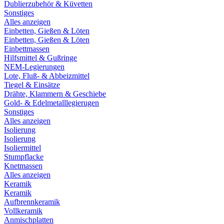
Dublierzubehör & Küvetten
Sonstiges
Alles anzeigen
Einbetten, Gießen & Löten
Einbetten, Gießen & Löten
Einbettmassen
Hilfsmittel & Gußringe
NEM-Legierungen
Lote, Fluß- & Abbeizmittel
Tiegel & Einsätze
Drähte, Klammern & Geschiebe
Gold- & Edelmetalllegierugen
Sonstiges
Alles anzeigen
Isolierung
Isolierung
Isoliermittel
Stumpflacke
Knetmassen
Alles anzeigen
Keramik
Keramik
Aufbrennkeramik
Vollkeramik
Anmischplatten