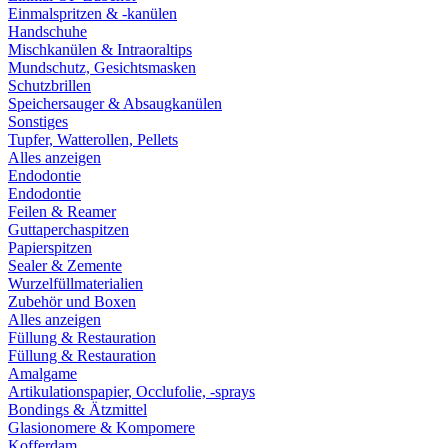
Einmalspritzen & -kanülen
Handschuhe
Mischkanülen & Intraoraltips
Mundschutz, Gesichtsmasken
Schutzbrillen
Speichersauger & Absaugkanülen
Sonstiges
Tupfer, Watterollen, Pellets
Alles anzeigen
Endodontie
Endodontie
Feilen & Reamer
Guttaperchaspitzen
Papierspitzen
Sealer & Zemente
Wurzelfüllmaterialien
Zubehör und Boxen
Alles anzeigen
Füllung & Restauration
Füllung & Restauration
Amalgame
Artikulationspapier, Occlufolie, -sprays
Bondings & Ätzmittel
Glasionomere & Kompomere
Kofferdam