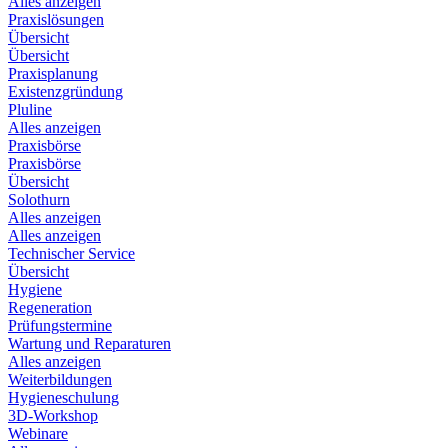
Alles anzeigen
Praxislösungen
Übersicht
Übersicht
Praxisplanung
Existenzgründung
Pluline
Alles anzeigen
Praxisbörse
Praxisbörse
Übersicht
Solothurn
Alles anzeigen
Alles anzeigen
Technischer Service
Übersicht
Hygiene
Regeneration
Prüfungstermine
Wartung und Reparaturen
Alles anzeigen
Weiterbildungen
Hygieneschulung
3D-Workshop
Webinare