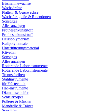
Bissnehmewachse
Wachsdrähte
Platten- & Gusswachse
Wachsfertigteile & Retentionen
Sonstiges
Alles anzeigen
Prothesenkunststoff
Prothesenkunststoff
Heisspolymersate
Kaltpolymersate
Unterfütterungsmaterial
Küvetten
Sonstiges
Alles anzeigen
Rotierende Laborinstrumente
Rotierende Laborinstrumente
Trennscheiben
Stahlinstrumente
für Frästechnik
HM-Instrumente
Diamantschleifer
Schleifkörper
Polierer & Bürsten
Mandrelle & Träger
Sonstiges